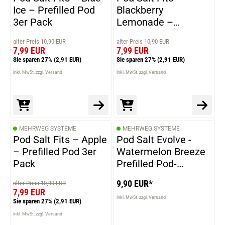
Ice – Prefilled Pod
Blackberry
3er Pack
Lemonade –
Prefilled Pod 3er
alter Preis 10,90 EUR
alter Preis 10,90 EUR
Pack
7,99 EUR
7,99 EUR
Sie sparen 27%
(2,91 EUR)
Sie sparen 27%
(2,91 EUR)
inkl. MwSt. zzgl. Versand
inkl. MwSt. zzgl. Versand
MEHRWEG SYSTEME
MEHRWEG SYSTEME
Pod Salt Fits – Apple
Pod Salt Evolve -
– Prefilled Pod 3er
Watermelon Breeze
Pack
Prefilled Pod-
Prefilled Pods 2er
9,90 EUR*
alter Preis 10,90 EUR
Pack - 2ml 20mg
7,99 EUR
NicSalt
inkl. MwSt. zzgl. Versand
Sie sparen 27%
(2,91 EUR)
inkl. MwSt. zzgl. Versand