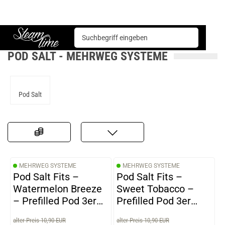
E-Zigarette
Mehrweg Systeme
Pod Salt
Steam time
POD SALT - MEHRWEG SYSTEME
Pod Salt
MEHRWEG SYSTEME
MEHRWEG SYSTEME
Pod Salt Fits –
Pod Salt Fits –
Watermelon Breeze
Sweet Tobacco –
– Prefilled Pod 3er
Prefilled Pod 3er
Pack
Pack
alter Preis 10,90 EUR
alter Preis 10,90 EUR