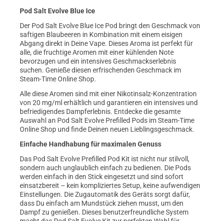
Pod Salt Evolve Blue Ice
Der Pod Salt Evolve Blue Ice Pod bringt den Geschmack von
saftigen Blaubeeren in Kombination mit einem eisigen
Abgang direkt in Deine Vape. Dieses Aroma ist perfekt für
alle, die fruchtige Aromen mit einer kühlenden Note
bevorzugen und ein intensives Geschmackserlebnis
suchen. Genieße diesen erfrischenden Geschmack im
Steam-Time Online Shop.
Alle diese Aromen sind mit einer Nikotinsalz-Konzentration
von 20 mg/ml erhältlich und garantieren ein intensives und
befriedigendes Dampferlebnis. Entdecke die gesamte
Auswahl an Pod Salt Evolve Prefilled Pods im Steam-Time
Online Shop und finde Deinen neuen Lieblingsgeschmack.
Einfache Handhabung für maximalen Genuss
Das Pod Salt Evolve Prefilled Pod Kit ist nicht nur stilvoll,
sondern auch unglaublich einfach zu bedienen. Die Pods
werden einfach in den Stick eingesetzt und sind sofort
einsatzbereit – kein kompliziertes Setup, keine aufwendigen
Einstellungen. Die Zugautomatik des Geräts sorgt dafür,
dass Du einfach am Mundstück ziehen musst, um den
Dampf zu genießen. Dieses benutzerfreundliche System