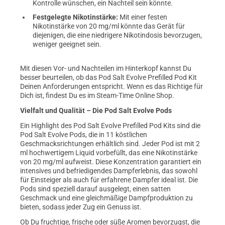
Kontrolle wünschen, ein Nachteil sein könnte.
Festgelegte Nikotinstärke:
Mit einer festen
Nikotinstärke von 20 mg/ml könnte das Gerät für
diejenigen, die eine niedrigere Nikotindosis bevorzugen,
weniger geeignet sein.
Mit diesen Vor- und Nachteilen im Hinterkopf kannst Du
besser beurteilen, ob das Pod Salt Evolve Prefilled Pod Kit
Deinen Anforderungen entspricht. Wenn es das Richtige für
Dich ist, findest Du es im Steam-Time Online Shop.
Vielfalt und Qualität – Die Pod Salt Evolve Pods
Ein Highlight des Pod Salt Evolve Prefilled Pod Kits sind die
Pod Salt Evolve Pods, die in 11 köstlichen
Geschmacksrichtungen erhältlich sind. Jeder Pod ist mit 2
ml hochwertigem Liquid vorbefüllt, das eine Nikotinstärke
von 20 mg/ml aufweist. Diese Konzentration garantiert ein
intensives und befriedigendes Dampferlebnis, das sowohl
für Einsteiger als auch für erfahrene Dampfer ideal ist. Die
Pods sind speziell darauf ausgelegt, einen satten
Geschmack und eine gleichmäßige Dampfproduktion zu
bieten, sodass jeder Zug ein Genuss ist.
Ob Du fruchtige, frische oder süße Aromen bevorzugst, die