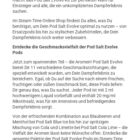
macht das Pod Salt Evolve Kit zur perfekten Wahl für
Einsteiger und alle, die ein unkompliziertes Dampferlebnis
suchen.
Im Steam-Time Online Shop findest Du alles, was Du
benötigst, um Dein Pod Salt Evolve optimal zu nutzen – von
Ersatzpods bis hin zu stylischen Zubehörteilen, die Dein
Dampferlebnis noch weiter verbessern.
Entdecke die Geschmacksvielfalt der Pod Salt Evolve
Pods
Jetzt zum spannenden Teil – die Aromen! Pod Salt Evolve
bietet Dir 11 verschiedene Geschmacksrichtungen, die
speziell entwickelt wurden, um Dein Dampferlebnis zu
bereichern. Egal, ob Du auf der Suche nach einem frischen,
fruchtigen oder süßen Geschmack bist, diese Pods liefern
Dir genau das, was Du suchst. Jeder Pod ist mit 2 ml
hochwertigem Liquid vorbefüllt und enthält 20 mg/ml
Nikotinsalz, was für ein intensives und befriedigendes
Dampferlebnis sorgt.
Von der erfrischenden Kombination aus Blaubeeren und
Menthol bei Pod Salt Blue Ice bis hin zur spritzigen
Mischung von Cola und Limette bei Pod Salt Cola Lime – die
Vielfalt der Aromen lässt keine Wünsche offen. Entdecke die
gesamte Palette der Pod Salt Evolve Pods im Steam-Time