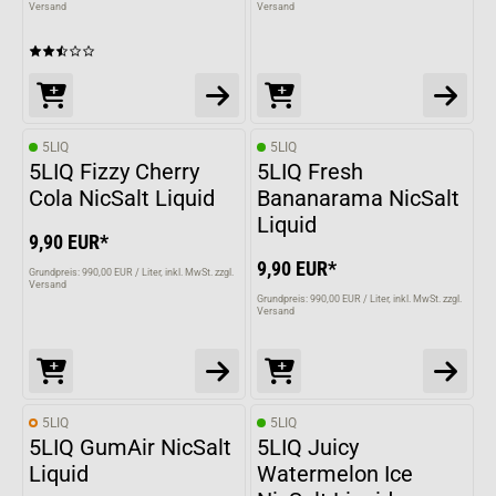
Versand
Versand
5LIQ
5LIQ
5LIQ Fizzy Cherry
5LIQ Fresh
Cola NicSalt Liquid
Bananarama NicSalt
Liquid
9,90 EUR*
9,90 EUR*
Grundpreis: 990,00 EUR / Liter
inkl. MwSt. zzgl.
Versand
Grundpreis: 990,00 EUR / Liter
inkl. MwSt. zzgl.
Versand
5LIQ
5LIQ
5LIQ GumAir NicSalt
5LIQ Juicy
Liquid
Watermelon Ice