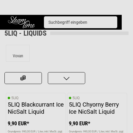
Liquids
5LIQ
Steam time
5LIQ - LIQUIDS
Vovan
5LIQ
5LIQ
5LIQ Blackcurrant Ice
5LIQ Chyorny Berry
NicSalt Liquid
Ice NicSalt Liquid
9,90 EUR*
9,90 EUR*
Grundpreis: 990,00 EUR / Liter
inkl. MwSt. zzgl.
Grundpreis: 990,00 EUR / Liter
inkl. MwSt. zzgl.