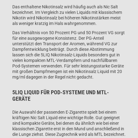
Das enthaltene Nikotinsalz wird häufig auch als Nic Salt
bezeichnet. Im Vergleich zu vielen Liquids mit klassischem
Nikotin wird Nikotinsalz bei höheren Nikotinstärken meist
als weniger kratzig im Hals wahrgenommen.
Das Verhältnis von 50 Prozent PG und 50 Prozent VG sorgt
für eine ausgewogene Konsistenz. Der PG-Anteil
unterstützt den Transport der Aromen, während VG zur
Dampfentwicklung beiträgt. Durch diese Abstimmung
lassen sich die 5LIQ Nikotinsalz-Liquids besonders gut in
vielen kompakten MTL-Verdampfern und nachfüllbaren
Pod-Systemen verwenden. Für sehr leistungsstarke Geräte
mit großen Dampfmengen ist ein Nikotinsalz Liquid mit 20
mg/ml dagegen in der Regel nicht gedacht.
5LIQ LIQUID FÜR POD-SYSTEME UND MTL-
GERÄTE
Die Auswahl der passenden E-Zigarette spielt bei einem
kräftigen Nic Salt Liquid eine wichtige Rolle. Gut geeignet
sind kompakte Geräte, bei denen du ähnlich wie bei einer
klassischen Zigarette erst in den Mund und anschließend in
die Lunge ziehst. Diese Zugtechnik wird als MTL bezeichnet.