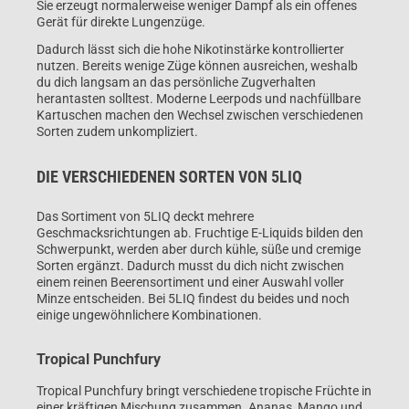
Sie erzeugt normalerweise weniger Dampf als ein offenes
Gerät für direkte Lungenzüge.
Dadurch lässt sich die hohe Nikotinstärke kontrollierter
nutzen. Bereits wenige Züge können ausreichen, weshalb
du dich langsam an das persönliche Zugverhalten
herantasten solltest. Moderne Leerpods und nachfüllbare
Kartuschen machen den Wechsel zwischen verschiedenen
Sorten zudem unkompliziert.
DIE VERSCHIEDENEN SORTEN VON 5LIQ
Das Sortiment von 5LIQ deckt mehrere
Geschmacksrichtungen ab. Fruchtige E-Liquids bilden den
Schwerpunkt, werden aber durch kühle, süße und cremige
Sorten ergänzt. Dadurch musst du dich nicht zwischen
einem reinen Beerensortiment und einer Auswahl voller
Minze entscheiden. Bei 5LIQ findest du beides und noch
einige ungewöhnlichere Kombinationen.
Tropical Punchfury
Tropical Punchfury bringt verschiedene tropische Früchte in
einer kräftigen Mischung zusammen. Ananas, Mango und