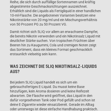
Reihe, die sich durch auffällige Sortennamen und kräftig
abgestimmte Geschmacksrichtungen auszeichnet.
Erhältlich sind die Liquids als Fertigliquid in einer handlichen
10-ml-Flasche. Die angebotenen Varianten besitzen eine
Nikotinstärke von 20 mg/ml und ein Mischungsverhältnis
von 50 Prozent PG zu 50 Prozent VG.
Damit richtet sich 5LIQ vor allem an erwachsene Dampfer,
die bereits Nikotin verwenden und ein Nikotinsalz Liquid mit
deutlicher Stärke suchen. Von tropischen Früchten über
Beeren hin zu Kaugummi, Cola und cremigen Noten zeigt
das Sortiment, dass ein kleines Format geschmacklich
erstaunlich vielseitig sein kann.
WAS ZEICHNET DIE 5LIQ NIKOTINSALZ-LIQUIDS
AUS?
Bei jedem 5LIQ Liquid handelt es sich um ein
gebrauchsfertiges E-Liquid. Du musst keine Base
hinzufügen, kein Aroma dosieren und keine Reifezeit
abwarten. Die Flasche wird geöffnet, das Liquid in den
dafür vorgesehenen Tank oder Pod gefüllt und schon ist
deine E-Zigarette wieder einsatzbereit. Gerade im Alltag
oder unterwegs ist diese einfache Handhabung praktisch.