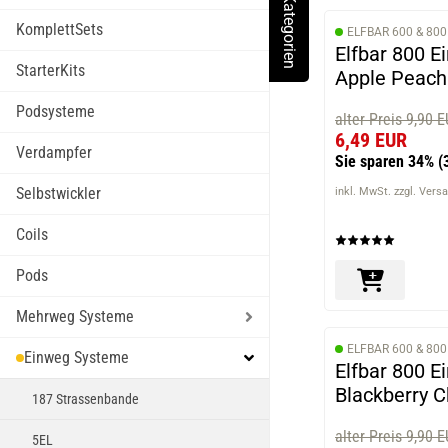
Kategorien
Toggle Menu
KomplettSets
ELFBAR 600 & 800
Elfbar 800 E
StarterKits
Apple Peach
Podsysteme
alter Preis 9,90 
6,49 EUR
Verdampfer
Sie sparen 34%
(
Selbstwickler
inkl. MwSt. zzgl. Vers
Coils
Pods
Mehrweg Systeme
ELFBAR 600 & 800
Einweg Systeme
Elfbar 800 E
Blackberry C
187 Strassenbande
alter Preis 9,90 
5EL