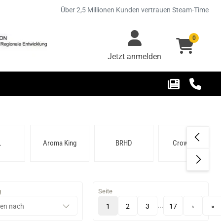
Über 2,5 Millionen Kunden vertrauen Steam-Time
0
Jetzt anmelden
L
Aroma King
BRHD
Crown Bar
g
Seite
...
1
2
3
17
›
»