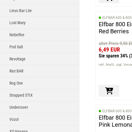
Linvo Bar Lite
ELFBAR 600 & 800
Lost Mary
Elfbar 800 E
Red Berries
Nebelfee
alter Preis 9,90 
Pod Salt
6,49 EUR
Sie sparen 34%
(
Revoltage
inkl. MwSt. zzgl. Vers
Riot BAR
Rog One
Strapped STIX
Undercover
ELFBAR 600 & 800
Elfbar 800 E
Vozol
Pink Lemona
XO Havana