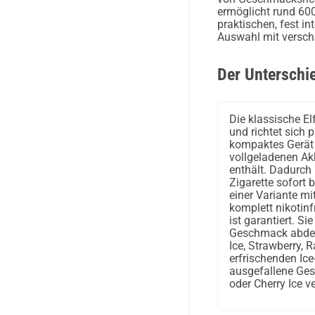
ermöglicht rund 600
praktischen, fest i
Auswahl mit verschi
Der Unterschi
Die klassische El
und richtet sich p
kompaktes Gerät 
vollgeladenen Akk
enthält. Dadurch 
Zigarette sofort b
einer Variante mi
komplett nikotinfr
ist garantiert. Si
Geschmack abdeck
Ice, Strawberry, 
erfrischenden Ice
ausgefallene Ge
oder Cherry Ice v