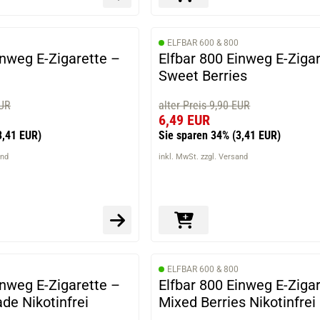
ELFBAR 600 & 800
inweg E-Zigarette –
Elfbar 800 Einweg E-Ziga
Sweet Berries
EUR
alter Preis 9,90 EUR
6,49 EUR
3,41 EUR)
Sie sparen 34%
(3,41 EUR)
and
inkl. MwSt. zzgl. Versand
ELFBAR 600 & 800
inweg E-Zigarette –
Elfbar 800 Einweg E-Ziga
de Nikotinfrei
Mixed Berries Nikotinfrei