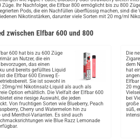
 Züge. Ihr Nachfolger, die Elfbar 800 ermöglicht bis zu 800 Züge
ntegrierten Pods, die ein Nachfüllen überflüssig machen, sind die
edenen Nikotinstärken, darunter viele Sorten mit 20 mg/ml Nikot
ed zwischen Elfbar 600 und 800
fbar 600 hat bis zu 600 Züge
Die ne
rimär an Nutzer, die ein
Zigare
bevorzugen, das einen
dem Nu
u und bereits gefülltes Liquid
hat ei
ist die Elfbar 600 Einweg E-
angen
etriebsbereit. Sie ist sowohl in
Elfbar
t 20mg/ml Nikotinsalz-Liquid als auch als
20 mg/
eie Option erhältlich. Die Vielfalt der Elfbar 600
Vielse
e bietet eine riesige Auswahl, die jeden
bei Vi
t. Von fruchtigen Sorten wie Blueberry, Peach
große
Raspberry, Cherry und Watermelon hin zu
süß, e
- und Menthol-Varianten. Es sind auch
intens
schmacksrichtungen wie Blue Razz Lemonade
erfügbar.