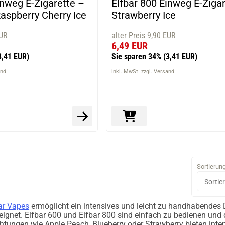
inweg E-Zigarette –
Elfbar 800 Einweg E-Ziga
aspberry Cherry Ice
Strawberry Ice
EUR
alter Preis 9,90 EUR
6,49 EUR
3,41 EUR)
Sie sparen 34%
(3,41 EUR)
and
inkl. MwSt. zzgl. Versand
Sortierun
ar Vapes
ermöglicht ein intensives und leicht zu handhabendes 
ignet. Elfbar 600 und Elfbar 800 sind einfach zu bedienen und
tungen wie Apple Peach, Blueberry oder Strawberry bieten inte