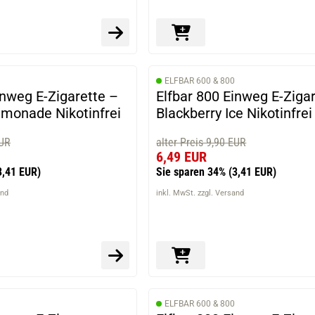
ELFBAR 600 & 800
inweg E-Zigarette –
Elfbar 800 Einweg E-Ziga
emonade Nikotinfrei
Blackberry Ice Nikotinfrei
EUR
alter Preis 9,90 EUR
6,49 EUR
3,41 EUR)
Sie sparen 34%
(3,41 EUR)
and
inkl. MwSt. zzgl. Versand
ELFBAR 600 & 800