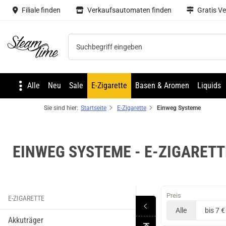
Filiale finden
Verkaufsautomaten finden
Gratis V
Steam time
Alle
Neu
Sale
E-Zigarette
Basen & Aromen
Liquids
Sie sind hier:
Startseite
E-Zigarette
Einweg Systeme
R
Rog One
Strapped STIX
Undercover
EINWEG SYSTEME - E-ZIGARETT
Preis
E-ZIGARETTE
Alle
bis 7 €
Akkuträger