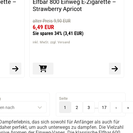
rette –
Elfbar 800 Einweg E-Zigarette –
Strawberry Apricot
alter Preis 9,90 EUR
6,49 EUR
Sie sparen 34%
(3,41 EUR)
inkl. MwSt. zzgl. Versand
g
Seite
...
1
2
3
17
›
»
Dampferlebnis, das sich sowohl für Anfänger als auch für
 daher perfekt, um auch unterwegs zu dampfen. Die Vielzahl
nsive Aromen der Einweg-Vapes. Die klassische Elfbar 600