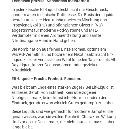
Technisch präzise. Sensorisch meisterhaft.
In jeder Flasche Elf-Liquid steckt nicht nur Geschmack,
sondern auch technische Raffinesse. Die Basis der Liquids
besteht aus einer ideal ausbalancierten Mischung aus
Propylenglykol (PG) und pflanzlichem Glycerin (VG) –
abgestimmt für moderne Pod-Systeme und MTL-
Verdampfer, in denen Aromaentfaltung und sanfte
Nikotinabgabe Hand in Hand gehen.
Die Kombination aus feinen Einzelaromen, optimalem
VG/PG-Verhältnis und hochreinem Nikotinsalz macht Elf-
Liquid zu einer verlässlichen Wahl für jeden Tag – ob als All-
Day-Liquid, kurzer Genussmoment oder gezielter
Nikotinkick.
Elf-Liquid – Frucht. Freiheit. Feinsinn.
Was bleibt am Ende eines starken Zuges? Bei Elf-Liquid ist
es dieses Gefühl von Echtheit. Kein überzogener
Nachgeschmack, keine künstliche Note – sondern der
Eindruck, gerade etwas wirklich Gutes gedampft zu haben.
Diese Liquids sind wie gemacht für moderne Dampfer, die
genau wissen, was sie wollen: Reinheit. Charakter. Wirkung.
Und vor allem: Geschmack, der nicht laut sein muss – aber
lange bleibt.