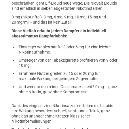
beschränken, geht Elf-Liquid neue Wege. Die NicSalt Liquids
sind erhältlich in sieben abgestuften Nikotinstärken:
0 mg (nikotinfrei), 3 mg, 6 mg, 9 mg, 10 mg, 15 mg und
20 mg/ml – und das ist kein Zufall.
Diese Vielfalt erlaubt jedem Dampfer ein individuell
abgestimmtes Dampferlebnis:
Einsteiger wählen sanfte 3 oder 6 mg für eine leichte
Nikotinaufnahme.
Umsteiger von der Tabakzigarette profitieren von 9 oder
10 mg.
Erfahrene Nutzer greifen zu 15 oder 20 mg für
maximale Wirkung bei geringem Zugverhalten.
Und wer nur den reinen Geschmack sucht? 0 mg – ganz
ohne Nikotin, ganz ohne Kompromisse.
Dank des eingesetzten Nikotinsalzes entfalten die Liquids
ihre Wirkung besonders schnell, sanft und effektiv, ganz
ohne das unangenehme Kratzen klassischer
Nikotinformulierungen.