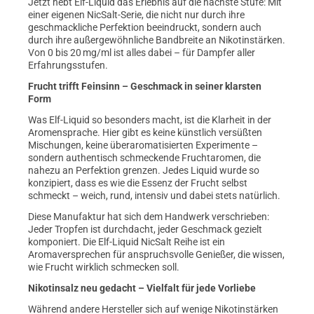
Jetzt hebt Elf-Liquid das Erlebnis auf die nächste Stufe: Mit
einer eigenen NicSalt-Serie, die nicht nur durch ihre
geschmackliche Perfektion beeindruckt, sondern auch
durch ihre außergewöhnliche Bandbreite an Nikotinstärken.
Von 0 bis 20 mg/ml ist alles dabei – für Dampfer aller
Erfahrungsstufen.
Frucht trifft Feinsinn – Geschmack in seiner klarsten
Form
Was Elf-Liquid so besonders macht, ist die Klarheit in der
Aromensprache. Hier gibt es keine künstlich versüßten
Mischungen, keine überaromatisierten Experimente –
sondern authentisch schmeckende Fruchtaromen, die
nahezu an Perfektion grenzen. Jedes Liquid wurde so
konzipiert, dass es wie die Essenz der Frucht selbst
schmeckt – weich, rund, intensiv und dabei stets natürlich.
Diese Manufaktur hat sich dem Handwerk verschrieben:
Jeder Tropfen ist durchdacht, jeder Geschmack gezielt
komponiert. Die Elf-Liquid NicSalt Reihe ist ein
Aromaversprechen für anspruchsvolle Genießer, die wissen,
wie Frucht wirklich schmecken soll.
Nikotinsalz neu gedacht – Vielfalt für jede Vorliebe
Während andere Hersteller sich auf wenige Nikotinstärken