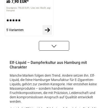
ab 7,90 EUR*
Grundpreis: 790,00 EUR / Liter
inkl. MwSt. zzgl.
Versand
5 Varianten
Elf-Liquid – Dampferkultur aus Hamburg mit
Charakter
Manche Marken folgen dem Trend. Andere setzen ihn. Elf-
Liquid, die feine Hamburger Manufaktur für E-Zigaretten-
Liquids, gehört zur zweiten Kategorie. Hier entstehen keine
Massenprodukte – sondern handverlesene
Fruchtkompositionen, die mit Präzision, Leidenschaft und
dem kompromisslosen Anspruch auf Qualität entwickelt
werden.