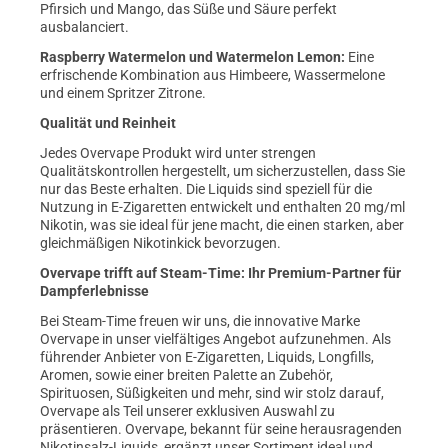
Pfirsich und Mango, das Süße und Säure perfekt
ausbalanciert.
Raspberry Watermelon und Watermelon Lemon:
Eine
erfrischende Kombination aus Himbeere, Wassermelone
und einem Spritzer Zitrone.
Qualität und Reinheit
Jedes Overvape Produkt wird unter strengen
Qualitätskontrollen hergestellt, um sicherzustellen, dass Sie
nur das Beste erhalten. Die Liquids sind speziell für die
Nutzung in E-Zigaretten entwickelt und enthalten 20 mg/ml
Nikotin, was sie ideal für jene macht, die einen starken, aber
gleichmäßigen Nikotinkick bevorzugen.
Overvape trifft auf Steam-Time: Ihr Premium-Partner für
Dampferlebnisse
Bei Steam-Time freuen wir uns, die innovative Marke
Overvape in unser vielfältiges Angebot aufzunehmen. Als
führender Anbieter von E-Zigaretten, Liquids, Longfills,
Aromen, sowie einer breiten Palette an Zubehör,
Spirituosen, Süßigkeiten und mehr, sind wir stolz darauf,
Overvape als Teil unserer exklusiven Auswahl zu
präsentieren. Overvape, bekannt für seine herausragenden
Nikotinsalz-Liquids, ergänzt unser Sortiment ideal und