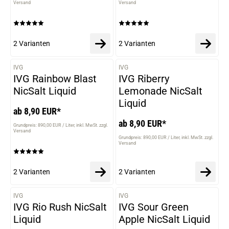
Versand
Versand
2 Varianten
2 Varianten
IVG
IVG
VARIANTEN
VARIANTEN
IVG Rainbow Blast
IVG Riberry
NicSalt Liquid
Lemonade NicSalt
Liquid
ab 8,90 EUR*
ab 8,90 EUR*
Grundpreis: 890,00 EUR / Liter
inkl. MwSt. zzgl.
Versand
Grundpreis: 890,00 EUR / Liter
inkl. MwSt. zzgl.
Versand
2 Varianten
2 Varianten
IVG
IVG
VARIANTEN
VARIANTEN
IVG Rio Rush NicSalt
IVG Sour Green
Liquid
Apple NicSalt Liquid