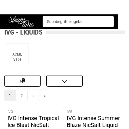
Liquids
iVG
Steam time
IVG - LIQUIDS
ACME
Vape
1
2
›
»
IVG
IVG
VARIANTEN
VARIANTEN
IVG Intense Tropical
IVG Intense Summer
Ice Blast NicSalt
Blaze NicSalt Liquid