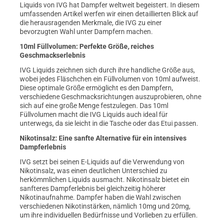
Liquids von IVG hat Dampfer weltweit begeistert. In diesem
umfassenden Artikel werfen wir einen detaillierten Blick auf
die herausragenden Merkmale, die IVG zu einer
bevorzugten Wahl unter Dampfern machen.
10ml Füllvolumen: Perfekte Größe, reiches
Geschmackserlebnis
IVG Liquids zeichnen sich durch ihre handliche Größe aus,
wobei jedes Fläschchen ein Füllvolumen von 10ml aufweist.
Diese optimale Größe ermöglicht es den Dampfern,
verschiedene Geschmacksrichtungen auszuprobieren, ohne
sich auf eine große Menge festzulegen. Das 10ml
Füllvolumen macht die IVG Liquids auch ideal für
unterwegs, da sie leicht in die Tasche oder das Etui passen.
Nikotinsalz: Eine sanfte Alternative für ein intensives
Dampferlebnis
IVG setzt bei seinen E-Liquids auf die Verwendung von
Nikotinsalz, was einen deutlichen Unterschied zu
herkömmlichen Liquids ausmacht. Nikotinsalz bietet ein
sanfteres Dampferlebnis bei gleichzeitig höherer
Nikotinaufnahme. Dampfer haben die Wahl zwischen
verschiedenen Nikotinstärken, nämlich 10mg und 20mg,
um ihre individuellen Bedürfnisse und Vorlieben zu erfüllen.