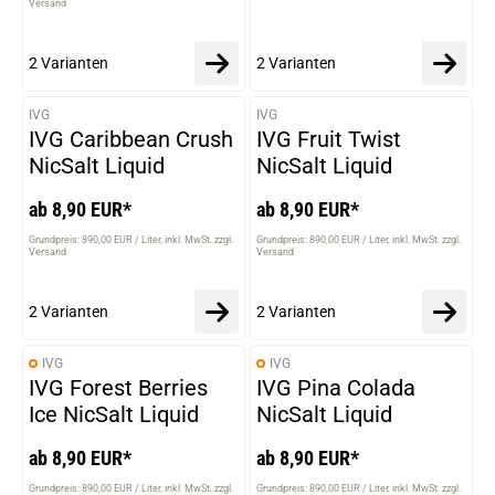
Versand
2 Varianten
2 Varianten
IVG
IVG
VARIANTEN
VARIANTEN
IVG Caribbean Crush
IVG Fruit Twist
NicSalt Liquid
NicSalt Liquid
ab 8,90 EUR*
ab 8,90 EUR*
Grundpreis: 890,00 EUR / Liter
inkl. MwSt. zzgl.
Grundpreis: 890,00 EUR / Liter
inkl. MwSt. zzgl.
Versand
Versand
2 Varianten
2 Varianten
IVG
IVG
VARIANTEN
VARIANTEN
IVG Forest Berries
IVG Pina Colada
Ice NicSalt Liquid
NicSalt Liquid
ab 8,90 EUR*
ab 8,90 EUR*
Grundpreis: 890,00 EUR / Liter
inkl. MwSt. zzgl.
Grundpreis: 890,00 EUR / Liter
inkl. MwSt. zzgl.