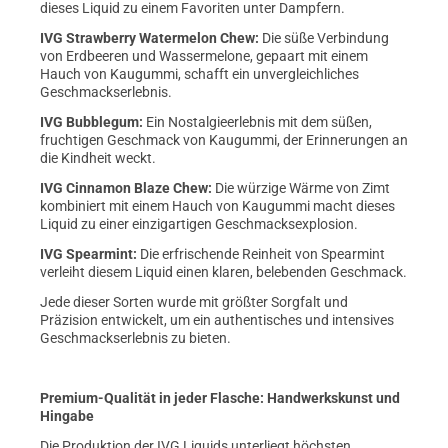
dieses Liquid zu einem Favoriten unter Dampfern.
IVG Strawberry Watermelon Chew:
Die süße Verbindung
von Erdbeeren und Wassermelone, gepaart mit einem
Hauch von Kaugummi, schafft ein unvergleichliches
Geschmackserlebnis.
IVG Bubblegum:
Ein Nostalgieerlebnis mit dem süßen,
fruchtigen Geschmack von Kaugummi, der Erinnerungen an
die Kindheit weckt.
IVG Cinnamon Blaze Chew:
Die würzige Wärme von Zimt
kombiniert mit einem Hauch von Kaugummi macht dieses
Liquid zu einer einzigartigen Geschmacksexplosion.
IVG Spearmint:
Die erfrischende Reinheit von Spearmint
verleiht diesem Liquid einen klaren, belebenden Geschmack.
Jede dieser Sorten wurde mit größter Sorgfalt und
Präzision entwickelt, um ein authentisches und intensives
Geschmackserlebnis zu bieten.
Premium-Qualität in jeder Flasche: Handwerkskunst und
Hingabe
Die Produktion der IVG Liquids unterliegt höchsten