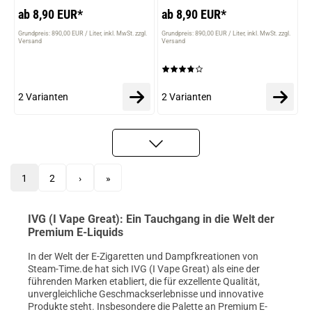
ab 8,90 EUR*
ab 8,90 EUR*
Grundpreis: 890,00 EUR / Liter
inkl. MwSt. zzgl.
Grundpreis: 890,00 EUR / Liter
inkl. MwSt. zzgl.
Versand
Versand
2 Varianten
2 Varianten
1
2
›
»
IVG (I Vape Great): Ein Tauchgang in die Welt der
Premium E-Liquids
In der Welt der E-Zigaretten und Dampfkreationen von
Steam-Time.de hat sich IVG (I Vape Great) als eine der
führenden Marken etabliert, die für exzellente Qualität,
unvergleichliche Geschmackserlebnisse und innovative
Produkte steht. Insbesondere die Palette an Premium E-