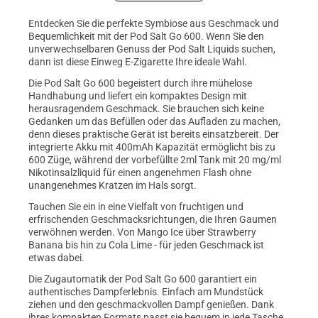
Entdecken Sie die perfekte Symbiose aus Geschmack und
Bequemlichkeit mit der Pod Salt Go 600. Wenn Sie den
unverwechselbaren Genuss der Pod Salt Liquids suchen,
dann ist diese Einweg E-Zigarette Ihre ideale Wahl.
Die Pod Salt Go 600 begeistert durch ihre mühelose
Handhabung und liefert ein kompaktes Design mit
herausragendem Geschmack. Sie brauchen sich keine
Gedanken um das Befüllen oder das Aufladen zu machen,
denn dieses praktische Gerät ist bereits einsatzbereit. Der
integrierte Akku mit 400mAh Kapazität ermöglicht bis zu
600 Züge, während der vorbefüllte 2ml Tank mit 20 mg/ml
Nikotinsalzliquid für einen angenehmen Flash ohne
unangenehmes Kratzen im Hals sorgt.
Tauchen Sie ein in eine Vielfalt von fruchtigen und
erfrischenden Geschmacksrichtungen, die Ihren Gaumen
verwöhnen werden. Von Mango Ice über Strawberry
Banana bis hin zu Cola Lime - für jeden Geschmack ist
etwas dabei.
Die Zugautomatik der Pod Salt Go 600 garantiert ein
authentisches Dampferlebnis. Einfach am Mundstück
ziehen und den geschmackvollen Dampf genießen. Dank
ihres kompakten Formats passt sie bequem in jede Tasche