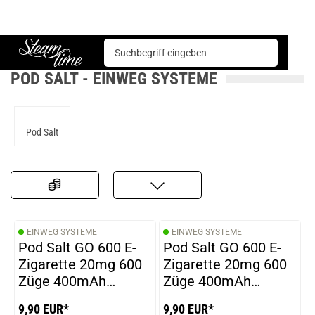
E-Zigarette
Einweg Systeme
Pod Salt
Steam time
POD SALT - EINWEG SYSTEME
Pod Salt
EINWEG SYSTEME
EINWEG SYSTEME
Pod Salt GO 600 E-
Pod Salt GO 600 E-
Zigarette 20mg 600
Zigarette 20mg 600
Züge 400mAh
Züge 400mAh
NicSalt CBN Creme
NicSalt Lychee Ice
9,90 EUR*
9,90 EUR*