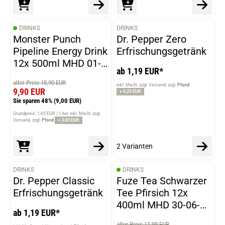
DRINKS
DRINKS
VARIANTEN
Monster Punch
Dr. Pepper Zero
Pipeline Energy Drink
Erfrischungsgetränk
12x 500ml MHD 01-
ab 1,19 EUR*
06-2026
alter Preis 18,90 EUR
inkl. MwSt. zzgl. Versand
zzgl.
Pfand
9,90 EUR
+ 0,25 EUR
Sie sparen 48%
(9,00 EUR)
Grundpreis: 1,65 EUR / Liter
inkl. MwSt. zzgl.
Versand
zzgl.
Pfand
+ 3,00 EUR
2 Varianten
DRINKS
DRINKS
VARIANTEN
Dr. Pepper Classic
Fuze Tea Schwarzer
Erfrischungsgetränk
Tee Pfirsich 12x
400ml MHD 30-06-
ab 1,19 EUR*
2026
alter Preis 11,99 EUR