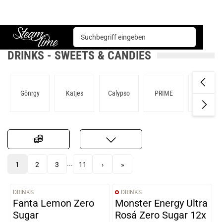
Sweets & Candies
Drinks
Steam time
DRINKS - SWEETS & CANDIES
Gönrgy
Katjes
Calypso
PRIME
Red Bull
...
1
2
3
11
›
»
DRINKS
DRINKS
VARIANTEN
Fanta Lemon Zero
Monster Energy Ultra
Sugar
Rosá Zero Sugar 12x