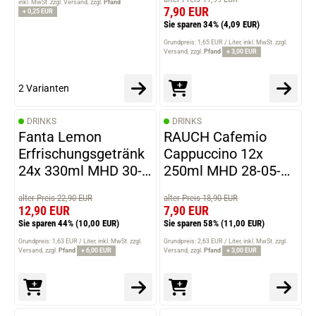
inkl. MwSt. zzgl. Versand
zzgl.
Pfand
7,90 EUR
+ 0,25 EUR
Sie sparen 34%
(4,09 EUR)
Grundpreis: 1,65 EUR / Liter
inkl. MwSt. zzgl.
Versand
zzgl.
Pfand
+ 3,00 EUR
2 Varianten
DRINKS
DRINKS
Fanta Lemon
RAUCH Cafemio
Erfrischungsgetränk
Cappuccino 12x
24x 330ml MHD 30-
250ml MHD 28-05-
06-2026
2026
alter Preis 22,90 EUR
alter Preis 18,90 EUR
12,90 EUR
7,90 EUR
Sie sparen 44%
(10,00 EUR)
Sie sparen 58%
(11,00 EUR)
Grundpreis: 1,63 EUR / Liter
inkl. MwSt. zzgl.
Grundpreis: 2,63 EUR / Liter
inkl. MwSt. zzgl.
Versand
zzgl.
Pfand
+ 6,00 EUR
Versand
zzgl.
Pfand
+ 3,00 EUR