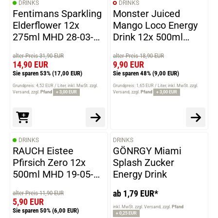
DRINKS
DRINKS
Fentimans Sparkling
Monster Juiced
Elderflower 12x
Mango Loco Energy
275ml MHD 28-03-
Drink 12x 500ml
2026
MHD 31-05-2026
alter Preis 31,90 EUR
alter Preis 18,90 EUR
14,90 EUR
9,90 EUR
Sie sparen 53%
(17,00 EUR)
Sie sparen 48%
(9,00 EUR)
Grundpreis: 4,52 EUR / Liter
inkl. MwSt. zzgl.
Grundpreis: 1,65 EUR / Liter
inkl. MwSt. zzgl.
Versand
zzgl.
Pfand
+ 3,00 EUR
Versand
zzgl.
Pfand
+ 3,00 EUR
DRINKS
DRINKS
VARIANTEN
RAUCH Eistee
GÖNRGY Miami
Pfirsich Zero 12x
Splash Zucker
500ml MHD 19-05-
Energy Drink
2026
ab 1,79 EUR*
alter Preis 11,90 EUR
5,90 EUR
inkl. MwSt. zzgl. Versand
zzgl.
Pfand
Sie sparen 50%
(6,00 EUR)
+ 0,25 EUR