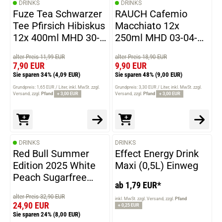
DRINKS
DRINKS
Fuze Tea Schwarzer
RAUCH Cafemio
Tee Pfirsich Hibiskus
Macchiato 12x
12x 400ml MHD 30-
250ml MHD 03-04-
04-2026
2026
alter Preis 11,99 EUR
alter Preis 18,90 EUR
7,90 EUR
9,90 EUR
Sie sparen 34%
(4,09 EUR)
Sie sparen 48%
(9,00 EUR)
Grundpreis: 1,65 EUR / Liter
inkl. MwSt. zzgl.
Grundpreis: 3,30 EUR / Liter
inkl. MwSt. zzgl.
Versand
zzgl.
Pfand
+ 3,00 EUR
Versand
zzgl.
Pfand
+ 3,00 EUR
DRINKS
DRINKS
VARIANTEN
Red Bull Summer
Effect Energy Drink
Edition 2025 White
Maxi (0,5L) Einweg
Peach Sugarfree
ab 1,79 EUR*
Energy Drink 24x
alter Preis 32,90 EUR
250ml MHD 22-03-
inkl. MwSt. zzgl. Versand
zzgl.
Pfand
24,90 EUR
+ 0,25 EUR
2026
Sie sparen 24%
(8,00 EUR)