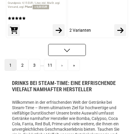
Grundpreis: 4,15 EUR / Liter
inkl. MwSt. zzgl.
Versand
zzgl.
Pfand
+ 6,00 EUR
2 Varianten
...
1
2
3
11
›
»
DRINKS BEI STEAM-TIME: EINE ERFRISCHENDE
VIELFALT NAMHAFTER HERSTELLER
Willkommen in der erfrischenden Welt der Getränke bei
Steam-Time – Ihrem ultimativen Ziel für hochwertige und
vielfältige Durstlöscher! Unsere breite Auswahl umfasst
Getränke namhafter Hersteller wie Bomba, Calypso, Coca
Cola, Fanta, Red Bull, Prime und viele weitere, die Ihnen ein
unvergleichliches Geschmackserlebnis bieten. Tauchen Sie