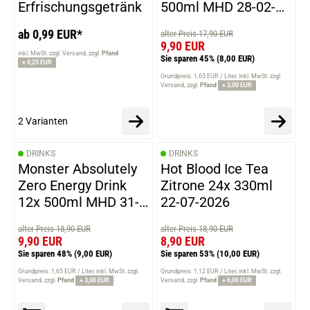
Erfrischungsgetränk
500ml MHD 28-02-
2026
ab 0,99 EUR*
alter Preis 17,90 EUR
9,90 EUR
inkl. MwSt. zzgl. Versand
zzgl.
Pfand
Sie sparen 45%
(8,00 EUR)
+ 0,25 EUR
Grundpreis: 1,65 EUR / Liter
inkl. MwSt. zzgl.
Versand
zzgl.
Pfand
+ 3,00 EUR
2 Varianten
DRINKS
DRINKS
Monster Absolutely
Hot Blood Ice Tea
Zero Energy Drink
Zitrone 24x 330ml
12x 500ml MHD 31-
22-07-2026
03-2026
alter Preis 18,90 EUR
alter Preis 18,90 EUR
9,90 EUR
8,90 EUR
Sie sparen 48%
(9,00 EUR)
Sie sparen 53%
(10,00 EUR)
Grundpreis: 1,65 EUR / Liter
inkl. MwSt. zzgl.
Grundpreis: 1,12 EUR / Liter
inkl. MwSt. zzgl.
Versand
zzgl.
Pfand
+ 3,00 EUR
Versand
zzgl.
Pfand
+ 6,00 EUR