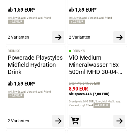
ab 1,59 EUR*
ab 1,59 EUR*
inkl. MwSt. zzgl. Versand
zzgl.
Pfand
inkl. MwSt. zzgl. Versand
zzgl.
Pfand
+ 0,25 EUR
+ 0,25 EUR
2 Varianten
2 Varianten
DRINKS
DRINKS
VARIANTEN
Powerade Playstyles
ViO Medium
Midfield Hydration
Mineralwasser 18x
Drink
500ml MHD 30-04-
2026
ab 1,59 EUR*
alter Preis 15,90 EUR
8,90 EUR
inkl. MwSt. zzgl. Versand
zzgl.
Pfand
Sie sparen 44%
(7,00 EUR)
+ 0,25 EUR
Grundpreis: 0,99 EUR / Liter
inkl. MwSt. zzgl.
Versand
zzgl.
Pfand
+ 4,50 EUR
2 Varianten