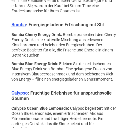
ein in die köstliche Vielfalt unserer Getränkekategorie und
erfahren Sie, warum der Kauf bei Steam-Time eine
Entdeckungsreise für Ihren Gaumen ist.
Bomba
: Energiegeladene Erfrischung mit Stil
Bomba Cherry Energy Drink
:
Bomba präsentiert den Cherry
Energy Drink, eine kraftvolle Mischung aus erlesenen
Kirscharomen und belebenden Energieschüben. Der
perfekte Begleiter für alle, die Frische und Energie in einem
Getränk suchen.
Bomba Blue Energy Drink
:
Erleben Sie den erfrischenden
Blue Energy Drink von Bomba. Eine gelungene Fusion von
intensivem Blaubeergeschmack und dem belebenden Kick
von Energy – für einen energiegeladenen Genussmoment.
Calypso
: Fruchtige Erlebnisse für anspruchsvolle
Gaumen
Calypso Ocean Blue Lemonade
:
Calypso begeistert mit der
Ocean Blue Lemonade, einem erfrischenden Mix aus
Zitronenlimonade und fruchtiger Heidelbeernote. Ein
spritziges Getränk, das die Sinne belebt und für