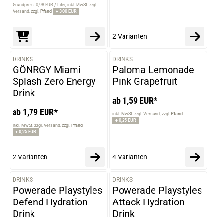
Grundpreis: 0,98 EUR / Liter
inkl. MwSt. zzgl.
Versand
zzgl.
Pfand
+ 3,00 EUR
2 Varianten
DRINKS
DRINKS
VARIANTEN
VARIANTEN
GÖNRGY Miami
Paloma Lemonade
Splash Zero Energy
Pink Grapefruit
Drink
ab 1,59 EUR*
ab 1,79 EUR*
inkl. MwSt. zzgl. Versand
zzgl.
Pfand
+ 0,25 EUR
inkl. MwSt. zzgl. Versand
zzgl.
Pfand
+ 0,25 EUR
2 Varianten
4 Varianten
DRINKS
DRINKS
VARIANTEN
VARIANTEN
Powerade Playstyles
Powerade Playstyles
Defend Hydration
Attack Hydration
Drink
Drink