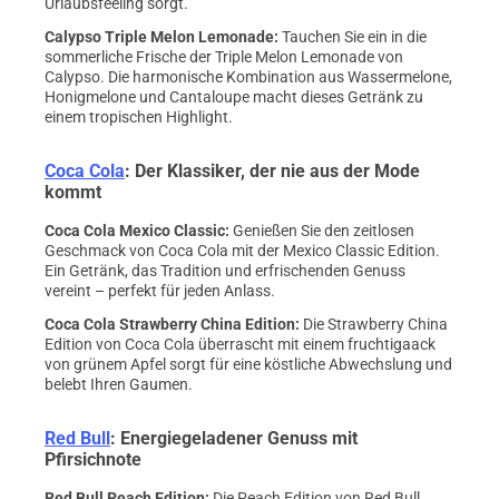
Urlaubsfeeling sorgt.
Calypso Triple Melon Lemonade
:
Tauchen Sie ein in die
sommerliche Frische der Triple Melon Lemonade von
Calypso. Die harmonische Kombination aus Wassermelone,
Honigmelone und Cantaloupe macht dieses Getränk zu
einem tropischen Highlight.
Coca Cola
: Der Klassiker, der nie aus der Mode
kommt
Coca Cola Mexico Classic
:
Genießen Sie den zeitlosen
Geschmack von Coca Cola mit der Mexico Classic Edition.
Ein Getränk, das Tradition und erfrischenden Genuss
vereint – perfekt für jeden Anlass.
Coca Cola Strawberry China Edition
:
Die Strawberry China
Edition von Coca Cola überrascht mit einem fruchtigaack
von grünem Apfel sorgt für eine köstliche Abwechslung und
belebt Ihren Gaumen.
Red Bull
: Energiegeladener Genuss mit
Pfirsichnote
Red Bull Peach Edition
:
Die Peach Edition von Red Bull