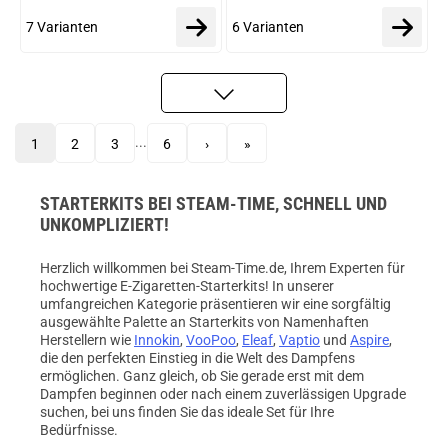
7 Varianten
6 Varianten
...
1
2
3
6
›
»
STARTERKITS BEI STEAM-TIME, SCHNELL UND
UNKOMPLIZIERT!
Herzlich willkommen bei Steam-Time.de, Ihrem Experten für
hochwertige E-Zigaretten-Starterkits! In unserer
umfangreichen Kategorie präsentieren wir eine sorgfältig
ausgewählte Palette an Starterkits von Namenhaften
Herstellern wie
Innokin
,
VooPoo
,
Eleaf
,
Vaptio
und
Aspire
,
die den perfekten Einstieg in die Welt des Dampfens
ermöglichen. Ganz gleich, ob Sie gerade erst mit dem
Dampfen beginnen oder nach einem zuverlässigen Upgrade
suchen, bei uns finden Sie das ideale Set für Ihre
Bedürfnisse.