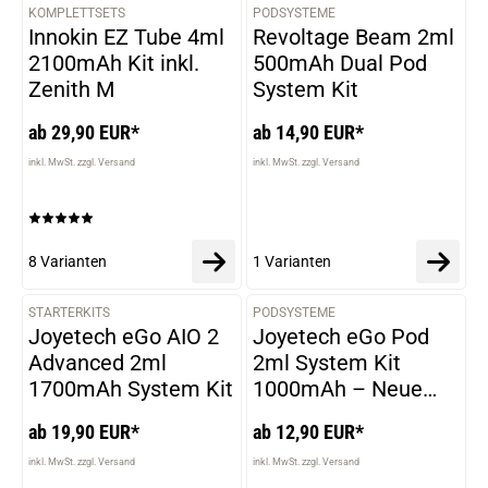
KOMPLETTSETS
PODSYSTEME
VARIANTEN
VARIANTEN
Innokin EZ Tube 4ml
Revoltage Beam 2ml
2100mAh Kit inkl.
500mAh Dual Pod
Zenith M
System Kit
ab 29,90 EUR*
ab 14,90 EUR*
inkl. MwSt. zzgl. Versand
inkl. MwSt. zzgl. Versand
8 Varianten
1 Varianten
STARTERKITS
PODSYSTEME
VARIANTEN
VARIANTEN
Joyetech eGo AIO 2
Joyetech eGo Pod
Advanced 2ml
2ml System Kit
1700mAh System Kit
1000mAh – Neue
Version
ab 19,90 EUR*
ab 12,90 EUR*
inkl. MwSt. zzgl. Versand
inkl. MwSt. zzgl. Versand