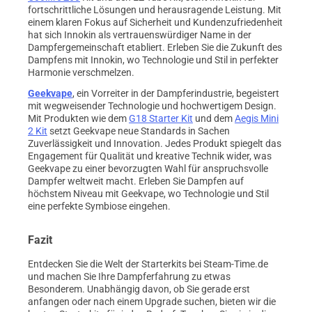
fortschrittliche Lösungen und herausragende Leistung. Mit
einem klaren Fokus auf Sicherheit und Kundenzufriedenheit
hat sich Innokin als vertrauenswürdiger Name in der
Dampfergemeinschaft etabliert. Erleben Sie die Zukunft des
Dampfens mit Innokin, wo Technologie und Stil in perfekter
Harmonie verschmelzen.
Geekvape
, ein Vorreiter in der Dampferindustrie, begeistert
mit wegweisender Technologie und hochwertigem Design.
Mit Produkten wie dem
G18 Starter Kit
und dem
Aegis Mini
2 Kit
setzt Geekvape neue Standards in Sachen
Zuverlässigkeit und Innovation. Jedes Produkt spiegelt das
Engagement für Qualität und kreative Technik wider, was
Geekvape zu einer bevorzugten Wahl für anspruchsvolle
Dampfer weltweit macht. Erleben Sie Dampfen auf
höchstem Niveau mit Geekvape, wo Technologie und Stil
eine perfekte Symbiose eingehen.
Fazit
Entdecken Sie die Welt der Starterkits bei Steam-Time.de
und machen Sie Ihre Dampferfahrung zu etwas
Besonderem. Unabhängig davon, ob Sie gerade erst
anfangen oder nach einem Upgrade suchen, bieten wir die