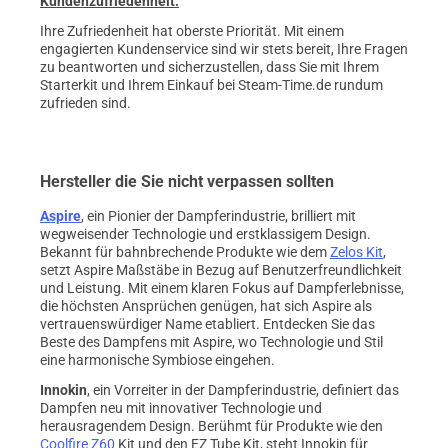
Kundenzufriedenheit:
Ihre Zufriedenheit hat oberste Priorität. Mit einem
engagierten Kundenservice sind wir stets bereit, Ihre Fragen
zu beantworten und sicherzustellen, dass Sie mit Ihrem
Starterkit und Ihrem Einkauf bei Steam-Time.de rundum
zufrieden sind.
Hersteller die Sie nicht verpassen sollten
Aspire
, ein Pionier der Dampferindustrie, brilliert mit
wegweisender Technologie und erstklassigem Design.
Bekannt für bahnbrechende Produkte wie dem
Zelos Kit
,
setzt Aspire Maßstäbe in Bezug auf Benutzerfreundlichkeit
und Leistung. Mit einem klaren Fokus auf Dampferlebnisse,
die höchsten Ansprüchen genügen, hat sich Aspire als
vertrauenswürdiger Name etabliert. Entdecken Sie das
Beste des Dampfens mit Aspire, wo Technologie und Stil
eine harmonische Symbiose eingehen.
Innokin
, ein Vorreiter in der Dampferindustrie, definiert das
Dampfen neu mit innovativer Technologie und
herausragendem Design. Berühmt für Produkte wie den
Coolfire Z60
Kit und den EZ Tube Kit, steht Innokin für