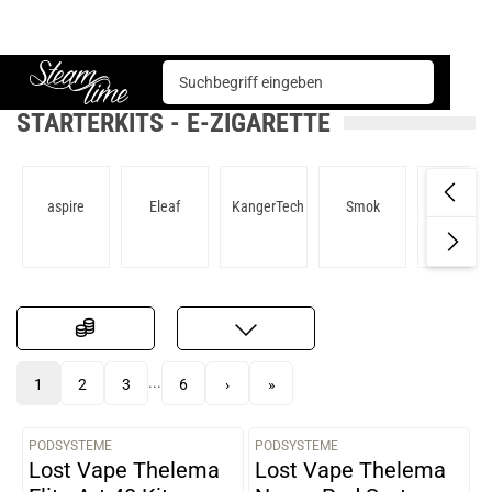
E-Zigarette
StarterKits
Steam time
STARTERKITS - E-ZIGARETTE
aspire
Eleaf
KangerTech
Smok
Justfog
...
1
2
3
6
›
»
PODSYSTEME
PODSYSTEME
VARIANTEN
VARIANTEN
Lost Vape Thelema
Lost Vape Thelema