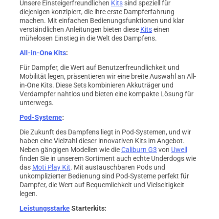
Unsere Einsteigerfreundlichen
Kits
sind speziell für
diejenigen konzipiert, die ihre erste Dampferfahrung
machen. Mit einfachen Bedienungsfunktionen und klar
verständlichen Anleitungen bieten diese
Kits
einen
mühelosen Einstieg in die Welt des Dampfens.
All-in-One Kits
:
Für Dampfer, die Wert auf Benutzerfreundlichkeit und
Mobilität legen, präsentieren wir eine breite Auswahl an All-
in-One Kits. Diese Sets kombinieren Akkuträger und
Verdampfer nahtlos und bieten eine kompakte Lösung für
unterwegs.
Pod-Systeme
:
Die Zukunft des Dampfens liegt in Pod-Systemen, und wir
haben eine Vielzahl dieser innovativen Kits im Angebot.
Neben gängigen Modellen wie die
Caliburn G3
von
Uwell
finden Sie in unserem Sortiment auch echte Underdogs wie
das
Moti Play Kit
. Mit austauschbaren Pods und
unkomplizierter Bedienung sind Pod-Systeme perfekt für
Dampfer, die Wert auf Bequemlichkeit und Vielseitigkeit
legen.
Leistungsstarke
Starterkits: