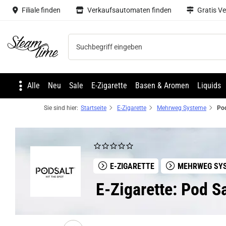
Filiale finden
Verkaufsautomaten finden
Gratis V
Steam time
Alle
Neu
Sale
E-Zigarette
Basen & Aromen
Liquids
Sie sind hier:
Startseite
E-Zigarette
Mehrweg Systeme
E-ZIGARETTE
MEHRWEG SY
E-Zigarette: Pod Sa