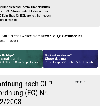
rei und sicher bei Steam-Time einkaufen
 25.000 Artikeln und 6 Filialen sind wir
5 Dein Shop für E-Zigaretten, Spirituosen
orted Sweets.
 Kauf dieses Artikels erhalten Sie
3,8
Steamcoins
eschrieben.
s Richtige?
Bock auf was Neues?
's mal hiermit!
Check das mal!
NEXLiQ Sour Grape Ice NicSalt Liquid 0 mg / 10ml
GeekVape Z SubOhm 5 Tank Rainbow
Kröten sparen?
l hier!
rimm 3ml 1200mAh Pod Kit Resin Schwarz
ordnung nach CLP-
MEHR
ordnung (EG) Nr.
2/2008