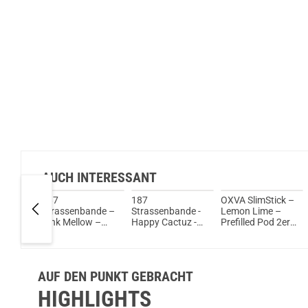
AUCH INTERESSANT
 -
187
187
OXVA SlimStick –
h -
Strassenbande –
Strassenbande -
Lemon Lime –
ods 2er
Pink Mellow –
Happy Cactuz -
Prefilled Pod 2er
 20mg
Prefilled Pod 2er
Prefilled Pods 1er
Pack
Pack
Pack - 2ml 20mg
NicSalt
AUF DEN PUNKT GEBRACHT
HIGHLIGHTS