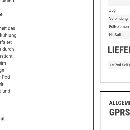
biniert.
Zug
te
Verbindung
Füllvolumen
heit des
NicSalt
bkühlung
tfaltet
LIEF
s durch
sticht.
eim
1 x Pod Salt 
ige
r Pod
ein
ie und
ALLGEME
.
GPRS
rät