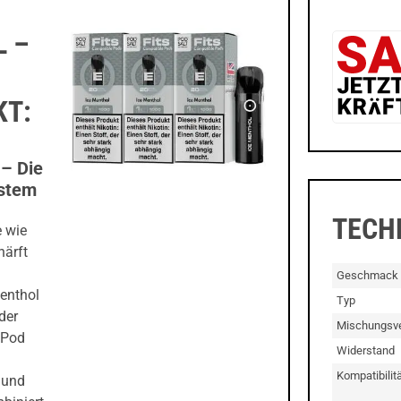
L –
KT:
 – Die
ystem
TECH
e wie
härft
Geschmack
enthol
Typ
eder
Mischungsve
m Pod
Widerstand
Kompatibilitä
 und