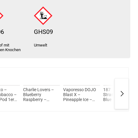
06
GHS09
f mit
Umwelt
ten Knochen
to –
Charlie Lovers –
Vaporesso DOJO
187
obacco –
Blueberry
Blast X –
Strassenbande –
 Pod 1er
Raspberry –
Pineapple Ice –
Blue Devil –
Prefilled Pod 2er
Prefilled Pod
Prefilled Pod 2er
Pack 2ml
Tank
Pack