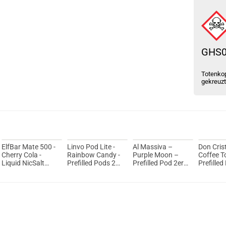
GHS
Totenkop
gekreuz
ElfBar Mate 500 -
Linvo Pod Lite -
Al Massiva –
Don Cris
Cherry Cola -
Rainbow Candy -
Purple Moon –
Coffee T
Liquid NicSalt
Prefilled Pods 2er
Prefilled Pod 2er
Prefilled
20mg Prefilled
Pack - 2ml 20mg
Pack
Pack
Pod - 2er Pack
NicSalt