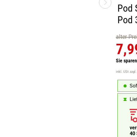
Pod S
Pod 
alter Pr
7,9
Sie spare
inkl. USt
zzgl
Sof
Lie
ve
39