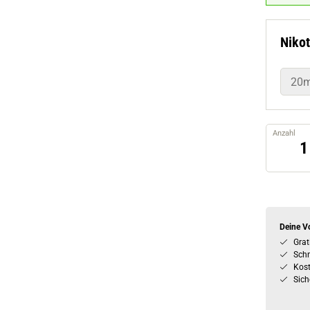
Nikot
20
Anzahl
Deine Vo
Grat
Schn
Kos
Sich