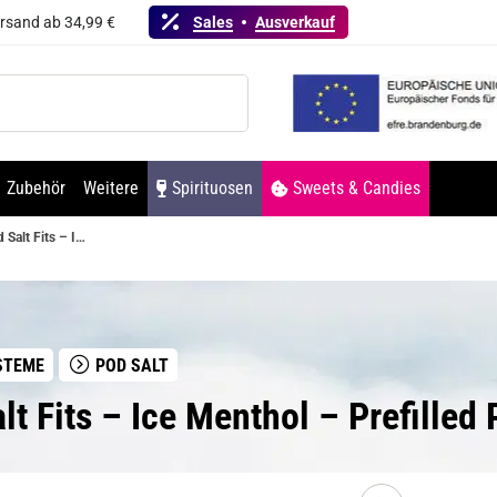
ersand ab 34,99 €
Sales
Ausverkauf
Zubehör
Weitere
Spirituosen
Sweets & Candies
Pod Salt Fits – Ice Menthol – Prefilled Pod 3er Pack
STEME
POD SALT
lt Fits – Ice Menthol – Prefilled