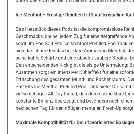
pure vitale Kraft perfekt in Deinem urbanen Lifestyle kom
Ice Menthol – Frostige Reinheit trifft auf kristalline Käl
Das Herzstück dieses Pods ist die kompromisslose Rein
Geschmacks, die bei jedem Zug für eine tiefgreifende A
sorgt. Im Pod Salt Fits Ice Menthol Prefilled Pod Tank en
sich das charakteristische, klare Aroma von Menthol, da
seine kühle Schärfe und eine absolut saubere Struktur be
Den entscheidenden Kick gibt die eisige Untermalung: B
Ausatmen sorgt ein intensiver Kühleffekt für eine sofort
Erfrischung des gesamten Mund- und Rachenraums. De
Salt Fits Ice Menthol Prefilled Pod Tank bietet Dir somit 
vielschichtiges All-Day-Liquid, das durch seine klare Lin
konstante Brillanz überzeugt und besonders nach einem
hektischen Tag für den nötigen mentalen Fresh-Up sorgt
Maximale Kompatibilität für Dein favorisiertes Basisge