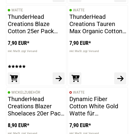
WATTE
WATTE
ThunderHead
ThunderHead
Creations Blaze
Creations Tauren
Cotton 25er Pack
Max Organic Cotton
Wickelwatte
1 Meter Wickelwatte
7,90 EUR*
7,90 EUR*
inkl. MwSt. zzgl. Versand
inkl. MwSt. zzgl. Versand
WICKELZUBEHÖR
WATTE
ThunderHead
Dynamic Fiber
Creations Blazer
Cotton White Gold
Shoelaces 20er Pack
Watte für
Wickelwatte
Selbstwickler
8,90 EUR*
7,90 EUR*
inkl. MwSt. zzgl. Versand
inkl. MwSt. zzgl. Versand