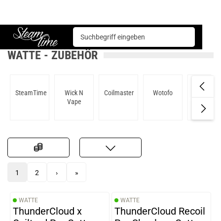
Zubehör
Watte
Steam time
WATTE - ZUBEHÖR
SteamTime
Wick N
Coilmaster
Wotofo
GeekVap
Vape
1
2
›
»
WATTE
WATTE
ThunderCloud x
ThunderCloud Recoil