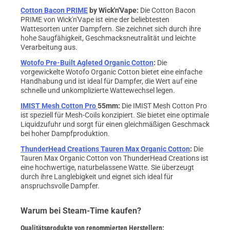
Cotton Bacon PRIME
by Wick'n'Vape
:
Die Cotton Bacon
PRIME von Wick'n'Vape ist eine der beliebtesten
Wattesorten unter Dampfern. Sie zeichnet sich durch ihre
hohe Saugfähigkeit, Geschmacksneutralität und leichte
Verarbeitung aus.
Wotofo Pre-Built Agleted Organic Cotton
:
Die
vorgewickelte Wotofo Organic Cotton bietet eine einfache
Handhabung und ist ideal für Dampfer, die Wert auf eine
schnelle und unkomplizierte Wattewechsel legen.
IMIST Mesh Cotton Pro
55mm
:
Die IMIST Mesh Cotton Pro
ist speziell für Mesh-Coils konzipiert. Sie bietet eine optimale
Liquidzufuhr und sorgt für einen gleichmäßigen Geschmack
bei hoher Dampfproduktion.
ThunderHead Creations Tauren Max Organic Cotton
:
Die
Tauren Max Organic Cotton von ThunderHead Creations ist
eine hochwertige, naturbelassene Watte. Sie überzeugt
durch ihre Langlebigkeit und eignet sich ideal für
anspruchsvolle Dampfer.
Warum bei Steam-Time kaufen?
Qualitätsprodukte von renommierten Herstellern: