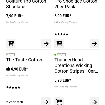
Coilturd Pro Cotton
Pro Shoelace Cotton
Shoelace
20er Pack
7,90 EUR*
6,90 EUR*
inkl. MwSt. zzgl. Versand
inkl. MwSt. zzgl. Versand
WATTE
WATTE
VARIANTEN
The Taste Cotton
ThunderHead
Creations Wicking
ab 6,90 EUR*
Cotton Stripes 10er
Pack Wickelwatte
inkl. MwSt. zzgl. Versand
5,90 EUR*
inkl. MwSt. zzgl. Versand
2 Varianten