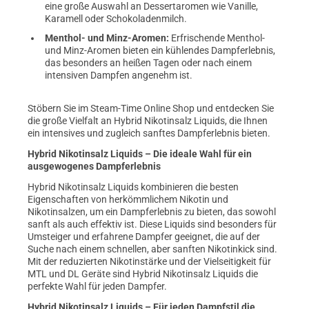
eine große Auswahl an Dessertaromen wie Vanille,
Karamell oder Schokoladenmilch.
Menthol- und Minz-Aromen:
Erfrischende Menthol-
und Minz-Aromen bieten ein kühlendes Dampferlebnis,
das besonders an heißen Tagen oder nach einem
intensiven Dampfen angenehm ist.
Stöbern Sie im Steam-Time Online Shop und entdecken Sie
die große Vielfalt an Hybrid Nikotinsalz Liquids, die Ihnen
ein intensives und zugleich sanftes Dampferlebnis bieten.
Hybrid Nikotinsalz Liquids – Die ideale Wahl für ein
ausgewogenes Dampferlebnis
Hybrid Nikotinsalz Liquids kombinieren die besten
Eigenschaften von herkömmlichem Nikotin und
Nikotinsalzen, um ein Dampferlebnis zu bieten, das sowohl
sanft als auch effektiv ist. Diese Liquids sind besonders für
Umsteiger und erfahrene Dampfer geeignet, die auf der
Suche nach einem schnellen, aber sanften Nikotinkick sind.
Mit der reduzierten Nikotinstärke und der Vielseitigkeit für
MTL und DL Geräte sind Hybrid Nikotinsalz Liquids die
perfekte Wahl für jeden Dampfer.
Hybrid Nikotinsalz Liquids – Für jeden Dampfstil die