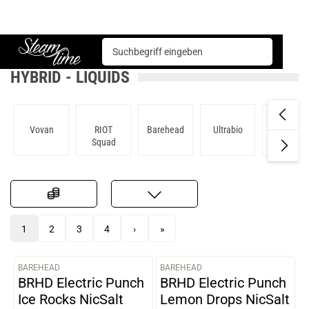
Liquids
Hybrid
Steam time
HYBRID - LIQUIDS
Vovan
RIOT
Barehead
Ultrabio
Feal
Squad
1
2
3
4
›
»
BAREHEAD
BAREHEAD
VARIANTEN
VARIANTEN
BRHD Electric Punch
BRHD Electric Punch
Ice Rocks NicSalt
Lemon Drops NicSalt