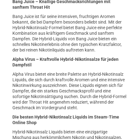
Bang Juice – Knallige Geschmacksrichtungen mit
sanftem Throat Hit
Bang Juice ist für seine intensiven, fruchtigen Aromen
bekannt, die bei Dampfern besonders beliebt sind. Mit der
Hybrid-Nikotinsalz-Formel bietet Bang Juice eine perfekte
Kombination aus kräftigem Geschmack und sanftem
Dampfen. Die Hybrid-Liquids von Bang Juice bieten ein
schnelles Nikotinerlebnis ohne den typischen Kratzfaktor,
der bei reinen Nikotinliquids auftreten kann.
Alpha Virus – Kraftvolle Hybrid-Nikotinsalze für jeden
Dampfstil
Alpha Virus bietet eine breite Palette an Hybrid-Nikotinsalz
Liquids, die sich durch kraftvolle Aromen und eine intensive
Nikotinwirkung auszeichnen. Diese Liquids eignen sich für
Dampfer, die ein starkes Geschmacksprofil und eine
sofortige Nikotinsättigung suchen. Durch die Hybrid-Formel
wird der Throat Hit angenehm reduziert, während der
Geschmack im Vordergrund steht.
Die besten Hybrid-Nikotinsalz Liquids im Steam-Time
Online Shop
Hybrid-Nikotinsalz Liquids bieten eine einzigartige
Mischung aus herkömmlichem Nikotin und Nikotinsalzen,