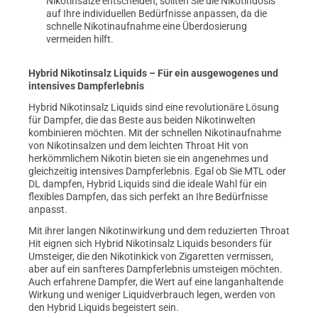
Nikotinsalze entscheiden, sollten Sie die Nikotindosis
auf Ihre individuellen Bedürfnisse anpassen, da die
schnelle Nikotinaufnahme eine Überdosierung
vermeiden hilft.
Hybrid Nikotinsalz Liquids – Für ein ausgewogenes und
intensives Dampferlebnis
Hybrid Nikotinsalz Liquids sind eine revolutionäre Lösung
für Dampfer, die das Beste aus beiden Nikotinwelten
kombinieren möchten. Mit der schnellen Nikotinaufnahme
von Nikotinsalzen und dem leichten Throat Hit von
herkömmlichem Nikotin bieten sie ein angenehmes und
gleichzeitig intensives Dampferlebnis. Egal ob Sie MTL oder
DL dampfen, Hybrid Liquids sind die ideale Wahl für ein
flexibles Dampfen, das sich perfekt an Ihre Bedürfnisse
anpasst.
Mit ihrer langen Nikotinwirkung und dem reduzierten Throat
Hit eignen sich Hybrid Nikotinsalz Liquids besonders für
Umsteiger, die den Nikotinkick von Zigaretten vermissen,
aber auf ein sanfteres Dampferlebnis umsteigen möchten.
Auch erfahrene Dampfer, die Wert auf eine langanhaltende
Wirkung und weniger Liquidverbrauch legen, werden von
den Hybrid Liquids begeistert sein.