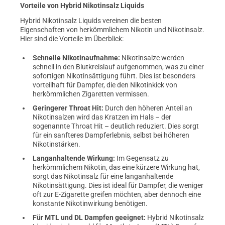
Vorteile von Hybrid Nikotinsalz Liquids
Hybrid Nikotinsalz Liquids vereinen die besten
Eigenschaften von herkömmlichem Nikotin und Nikotinsalz.
Hier sind die Vorteile im Überblick:
Schnelle Nikotinaufnahme:
Nikotinsalze werden
schnell in den Blutkreislauf aufgenommen, was zu einer
sofortigen Nikotinsättigung führt. Dies ist besonders
vorteilhaft für Dampfer, die den Nikotinkick von
herkömmlichen Zigaretten vermissen.
Geringerer Throat Hit:
Durch den höheren Anteil an
Nikotinsalzen wird das Kratzen im Hals – der
sogenannte Throat Hit – deutlich reduziert. Dies sorgt
für ein sanfteres Dampferlebnis, selbst bei höheren
Nikotinstärken.
Langanhaltende Wirkung:
Im Gegensatz zu
herkömmlichem Nikotin, das eine kürzere Wirkung hat,
sorgt das Nikotinsalz für eine langanhaltende
Nikotinsättigung. Dies ist ideal für Dampfer, die weniger
oft zur E-Zigarette greifen möchten, aber dennoch eine
konstante Nikotinwirkung benötigen.
Für MTL und DL Dampfen geeignet:
Hybrid Nikotinsalz