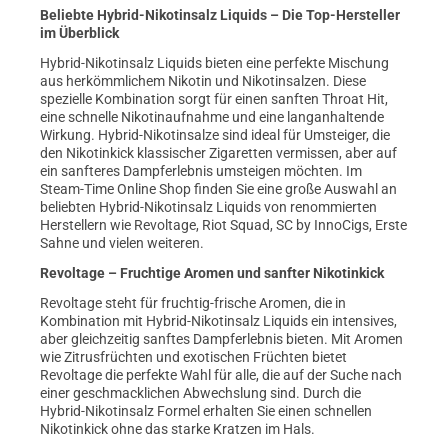
Beliebte Hybrid-Nikotinsalz Liquids – Die Top-Hersteller
im Überblick
Hybrid-Nikotinsalz Liquids bieten eine perfekte Mischung
aus herkömmlichem Nikotin und Nikotinsalzen. Diese
spezielle Kombination sorgt für einen sanften Throat Hit,
eine schnelle Nikotinaufnahme und eine langanhaltende
Wirkung. Hybrid-Nikotinsalze sind ideal für Umsteiger, die
den Nikotinkick klassischer Zigaretten vermissen, aber auf
ein sanfteres Dampferlebnis umsteigen möchten. Im
Steam-Time Online Shop finden Sie eine große Auswahl an
beliebten Hybrid-Nikotinsalz Liquids von renommierten
Herstellern wie Revoltage, Riot Squad, SC by InnoCigs, Erste
Sahne und vielen weiteren.
Revoltage – Fruchtige Aromen und sanfter Nikotinkick
Revoltage steht für fruchtig-frische Aromen, die in
Kombination mit Hybrid-Nikotinsalz Liquids ein intensives,
aber gleichzeitig sanftes Dampferlebnis bieten. Mit Aromen
wie Zitrusfrüchten und exotischen Früchten bietet
Revoltage die perfekte Wahl für alle, die auf der Suche nach
einer geschmacklichen Abwechslung sind. Durch die
Hybrid-Nikotinsalz Formel erhalten Sie einen schnellen
Nikotinkick ohne das starke Kratzen im Hals.