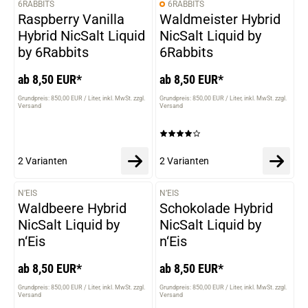
6RABBITS
6RABBITS
VARIANTEN
VARIANTEN
Raspberry Vanilla
Waldmeister Hybrid
Hybrid NicSalt Liquid
NicSalt Liquid by
by 6Rabbits
6Rabbits
ab 8,50 EUR*
ab 8,50 EUR*
Grundpreis: 850,00 EUR / Liter
inkl. MwSt. zzgl.
Grundpreis: 850,00 EUR / Liter
inkl. MwSt. zzgl.
Versand
Versand
2 Varianten
2 Varianten
N’EIS
N’EIS
VARIANTEN
VARIANTEN
Waldbeere Hybrid
Schokolade Hybrid
NicSalt Liquid by
NicSalt Liquid by
n‘Eis
n‘Eis
ab 8,50 EUR*
ab 8,50 EUR*
Grundpreis: 850,00 EUR / Liter
inkl. MwSt. zzgl.
Grundpreis: 850,00 EUR / Liter
inkl. MwSt. zzgl.
Versand
Versand