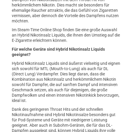
herkömmlichem Nikotin. Dies macht sie besonders für
ehemalige Raucher attraktiv, die das Gefühl von Zigaretten
vermissen, aber dennoch die Vorteile des Dampfens nutzen
möchten.
Im Steam-Time Online Shop finden Sie eine große Auswahl
an Hybrid Nikotinsalz Liquids, die Ihnen den Umstieg auf die
E-Zigarette erleichtern können.
Für welche Geräte sind Hybrid Nikotinsalz Liquids
geeignet?
Hybrid Nikotinsalz Liquids sind äußerst vielseitig und eignen
sich sowohl für MTL (Mouth-to-Lung) als auch für DL
(Direct Lung) Verdampfer. Dies liegt daran, dass die
Kombination aus Nikotinsalz und herkömmlichem Nikotin
sowohl für Dampfer, die auf sanften Dampf und intensiven
Geschmack setzen, als auch für diejenigen, die große
Dampfwolken und einen intensiven Nikotinkick bevorzugen,
ideal ist.
Dank des geringeren Throat Hits und der schnellen
Nikotinaufnahme sind Hybrid Nikotinsalze besonders gut
für Pod-Systeme und Geräte mit niedrigerer Leistung
geeignet. Aber auch in Subohm-Geräten, die für das DL-
Dampfen ausgelegt sind, können Hybrid Liquids ihre volle