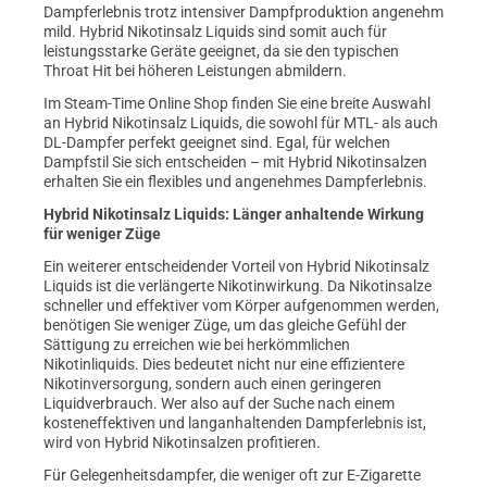
Dampferlebnis trotz intensiver Dampfproduktion angenehm
next
mild. Hybrid Nikotinsalz Liquids sind somit auch für
leistungsstarke Geräte geeignet, da sie den typischen
Throat Hit bei höheren Leistungen abmildern.
Im Steam-Time Online Shop finden Sie eine breite Auswahl
an Hybrid Nikotinsalz Liquids, die sowohl für MTL- als auch
DL-Dampfer perfekt geeignet sind. Egal, für welchen
Dampfstil Sie sich entscheiden – mit Hybrid Nikotinsalzen
erhalten Sie ein flexibles und angenehmes Dampferlebnis.
Hybrid Nikotinsalz Liquids: Länger anhaltende Wirkung
für weniger Züge
Ein weiterer entscheidender Vorteil von Hybrid Nikotinsalz
Liquids ist die verlängerte Nikotinwirkung. Da Nikotinsalze
schneller und effektiver vom Körper aufgenommen werden,
benötigen Sie weniger Züge, um das gleiche Gefühl der
Sättigung zu erreichen wie bei herkömmlichen
Nikotinliquids. Dies bedeutet nicht nur eine effizientere
Nikotinversorgung, sondern auch einen geringeren
Liquidverbrauch. Wer also auf der Suche nach einem
kosteneffektiven und langanhaltenden Dampferlebnis ist,
wird von Hybrid Nikotinsalzen profitieren.
Für Gelegenheitsdampfer, die weniger oft zur E-Zigarette