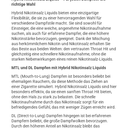
richtige Wahl
Hybrid Nikotinsalz Liquids bieten eine einzigartige
Flexibilität, die sie zu einer hervorragenden Wahl für
verschiedene Dampfstile macht. Sie sind sowohl für
Einsteiger, die eine weiche, angenehme Nikotinaufnahme
suchen, als auch für erfahrene Dampfer, die eine höhere
Nikotinstärke bevorzugen, geeignet. Dank der Mischung
aus herkömmlichem Nikotin und Nikotinsalz erhalten Sie
das Beste aus beiden Welten: den vertrauten Throat Hit und
gleichzeitig eine schnellere Nikotinaufnahme, ohne die
starken Nebenwirkungen eines reinen Nikotinsalz-Liquids.
MTL und DL Dampfen mit Hybrid Nikotinsalz Liquids
MTL (Mouth-to-Lung) Dampfen ist besonders beliebt bei
ehemaligen Rauchern, da diese Methode das Ziehen an
einer Zigarette simuliert. Hybrid Nikotinsalz Liquids sind hier
besonders effektiv, da sie einen sanften Throat Hit bieten,
ohne den Hals zu stark zu belasten. Die schnelle
Nikotinaufnahme durch das Nikotinsalz sorgt für ein
befriedigendes Gefühl, das mit weniger Zügen erreicht wird.
DL (Direct-to-Lung) Dampfen hingegen ist bei erfahrenen
Dampfern beliebt, die große Dampfwolken bevorzugen.
prev
Durch den höheren Anteil an Nikotinsalz bleibt das