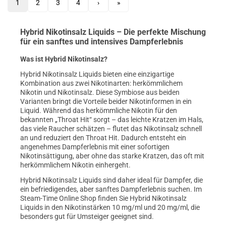
1
2
3
4
›
»
Hybrid Nikotinsalz Liquids – Die perfekte Mischung
für ein sanftes und intensives Dampferlebnis
Was ist Hybrid Nikotinsalz?
Hybrid Nikotinsalz Liquids bieten eine einzigartige
Kombination aus zwei Nikotinarten: herkömmlichem
Nikotin und Nikotinsalz. Diese Symbiose aus beiden
Varianten bringt die Vorteile beider Nikotinformen in ein
Liquid. Während das herkömmliche Nikotin für den
bekannten „Throat Hit“ sorgt – das leichte Kratzen im Hals,
das viele Raucher schätzen – flutet das Nikotinsalz schnell
an und reduziert den Throat Hit. Dadurch entsteht ein
angenehmes Dampferlebnis mit einer sofortigen
Nikotinsättigung, aber ohne das starke Kratzen, das oft mit
herkömmlichem Nikotin einhergeht.
Hybrid Nikotinsalz Liquids sind daher ideal für Dampfer, die
ein befriedigendes, aber sanftes Dampferlebnis suchen. Im
Steam-Time Online Shop finden Sie Hybrid Nikotinsalz
Liquids in den Nikotinstärken 10 mg/ml und 20 mg/ml, die
besonders gut für Umsteiger geeignet sind.