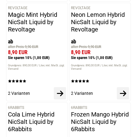
REVOLTAGE
REVOLTAGE
VARIANTEN
VARIANTEN
Magic Mint Hybrid
Neon Lemon Hybrid
NicSalt Liquid by
NicSalt Liquid by
Revoltage
Revoltage
ab
ab
alter Preis 9,90 EUR
alter Preis 9,90 EUR
8,90 EUR
8,90 EUR
Sie sparen 10%
(1,00 EUR)
Sie sparen 10%
(1,00 EUR)
Grundpreis: 890,00 EUR / Liter
inkl. MwSt. zzgl.
Grundpreis: 890,00 EUR / Liter
inkl. MwSt. zzgl.
Versand
Versand
2 Varianten
2 Varianten
6RABBITS
6RABBITS
VARIANTEN
VARIANTEN
Cola Lime Hybrid
Frozen Mango Hybrid
NicSalt Liquid by
NicSalt Liquid by
6Rabbits
6Rabbits