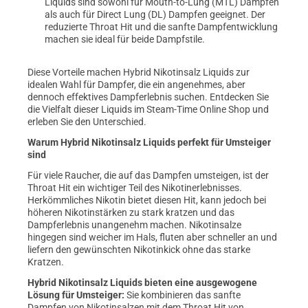
Liquids sind sowohl für Mouth-to-Lung (MTL) Dampfen
als auch für Direct Lung (DL) Dampfen geeignet. Der
reduzierte Throat Hit und die sanfte Dampfentwicklung
machen sie ideal für beide Dampfstile.
Diese Vorteile machen Hybrid Nikotinsalz Liquids zur
idealen Wahl für Dampfer, die ein angenehmes, aber
dennoch effektives Dampferlebnis suchen. Entdecken Sie
die Vielfalt dieser Liquids im Steam-Time Online Shop und
erleben Sie den Unterschied.
Warum Hybrid Nikotinsalz Liquids perfekt für Umsteiger
sind
Für viele Raucher, die auf das Dampfen umsteigen, ist der
Throat Hit ein wichtiger Teil des Nikotinerlebnisses.
Herkömmliches Nikotin bietet diesen Hit, kann jedoch bei
höheren Nikotinstärken zu stark kratzen und das
Dampferlebnis unangenehm machen. Nikotinsalze
hingegen sind weicher im Hals, fluten aber schneller an und
liefern den gewünschten Nikotinkick ohne das starke
Kratzen.
Hybrid Nikotinsalz Liquids bieten eine ausgewogene
Lösung für Umsteiger:
Sie kombinieren das sanfte
Dampfen von Nikotinsalzen mit dem Throat Hit von