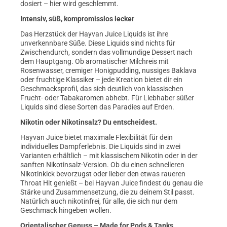
dosiert – hier wird geschlemmt.
Intensiv, süß, kompromisslos lecker
Das Herzstück der Hayvan Juice Liquids ist ihre
unverkennbare Süße. Diese Liquids sind nichts für
Zwischendurch, sondern das vollmundige Dessert nach
dem Hauptgang. Ob aromatischer Milchreis mit
Rosenwasser, cremiger Honigpudding, nussiges Baklava
oder fruchtige Klassiker – jede Kreation bietet dir ein
Geschmacksprofil, das sich deutlich von klassischen
Frucht- oder Tabakaromen abhebt. Für Liebhaber süßer
Liquids sind diese Sorten das Paradies auf Erden.
Nikotin oder Nikotinsalz? Du entscheidest.
Hayvan Juice bietet maximale Flexibilität für dein
individuelles Dampferlebnis. Die Liquids sind in zwei
Varianten erhältlich – mit klassischem Nikotin oder in der
sanften Nikotinsalz-Version. Ob du einen schnelleren
Nikotinkick bevorzugst oder lieber den etwas raueren
Throat Hit genießt – bei Hayvan Juice findest du genau die
Stärke und Zusammensetzung, die zu deinem Stil passt.
Natürlich auch nikotinfrei, für alle, die sich nur dem
Geschmack hingeben wollen.
Orientalischer Genuss – Made for Pods & Tanks