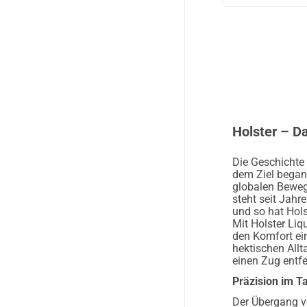
Holster – Da
Die Geschichte 
dem Ziel begann
globalen Beweg
steht seit Jahr
und so hat Hols
Mit Holster Liqu
den Komfort ein
hektischen All
einen Zug entfe
Präzision im T
Der Übergang v