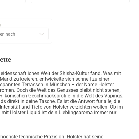
g
rette
r leidenschaftlichen Welt der Shisha-Kultur fand. Was mit
rkt zu kreieren, entwickelte sich schnell zu einer
ntspannten Terrassen in München – der Name Holster
 Aromen. Doch die Welt des Genusses bleibt nicht stehen,
er ikonischen Geschmacksprofile in die Welt des Vapings.
 direkt in deine Tasche. Es ist die Antwort für alle, die
ntensität und Tiefe von Holster verzichten wollen. Ob im
it Holster Liquid ist dein Lieblingsaroma immer nur
öchste technische Präzision. Holster hat seine