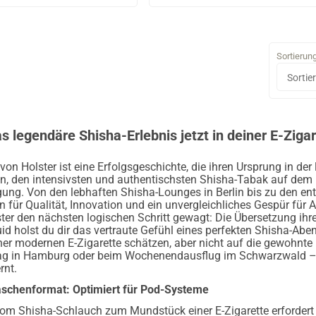
Sortierun
s legendäre Shisha-Erlebnis jetzt in deiner E-Ziga
von Holster ist eine Erfolgsgeschichte, die ihren Ursprung in de
, den intensivsten und authentischsten Shisha-Tabak auf dem Ma
ung. Von den lebhaften Shisha-Lounges in Berlin bis zu den e
en für Qualität, Innovation und ein unvergleichliches Gespür für
ter den nächsten logischen Schritt gewagt: Die Übersetzung ihr
id holst du dir das vertraute Gefühl eines perfekten Shisha-Abends
er modernen E-Zigarette schätzen, aber nicht auf die gewohnte I
tag in Hamburg oder beim Wochenendausflug im Schwarzwald – m
rnt.
aschenformat: Optimiert für Pod-Systeme
om Shisha-Schlauch zum Mundstück einer E-Zigarette erfordert h