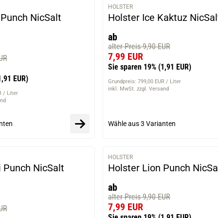
HOLSTER
VARIANTEN
 Punch NicSalt
Holster Ice Kaktuz NicSal
ab
alter Preis 9,90 EUR
7,99 EUR
EUR
Sie sparen 19%
(1,91 EUR)
1,91 EUR)
Grundpreis: 799,00 EUR / Liter
inkl. MwSt. zzgl. Versand
 / Liter
and
nten
Wähle aus
3 Varianten
HOLSTER
VARIANTEN
i Punch NicSalt
Holster Lion Punch NicSal
ab
alter Preis 9,90 EUR
7,99 EUR
EUR
Sie sparen 19%
(1,91 EUR)