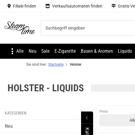
Filiale finden
Verkaufsautomaten finden
Gratis V
Steam time
Alle
Neu
Sale
E-Zigarette
Basen & Aromen
Liquids
Sie sind hier:
Startseite
Holster
HOLSTER - LIQUIDS
Preis
KATEGORIEN
All
Neu