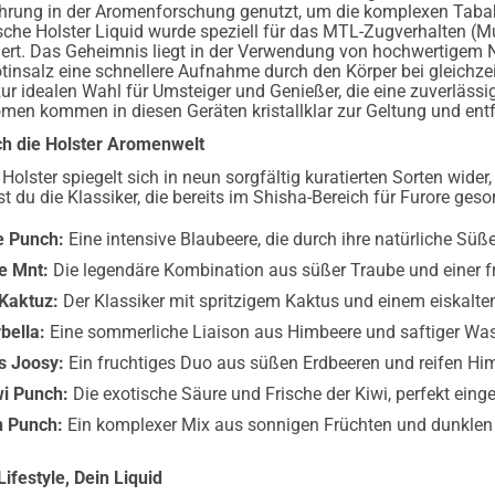
ahrung in der Aromenforschung genutzt, um die komplexen Tabak
sche Holster Liquid wurde speziell für das MTL-Zugverhalten (
ert. Das Geheimnis liegt in der Verwendung von hochwertigem 
tinsalz eine schnellere Aufnahme durch den Körper bei gleichze
 zur idealen Wahl für Umsteiger und Genießer, die eine zuverlä
men kommen in diesen Geräten kristallklar zur Geltung und entfal
ch die Holster Aromenwelt
 Holster spiegelt sich in neun sorgfältig kuratierten Sorten wider
st du die Klassiker, die bereits im Shisha-Bereich für Furore ge
e Punch:
Eine intensive Blaubeere, die durch ihre natürliche Süße
e Mnt:
Die legendäre Kombination aus süßer Traube und einer f
 Kaktuz:
Der Klassiker mit spritzigem Kaktus und einem eiskalten
bella:
Eine sommerliche Liaison aus Himbeere und saftiger Wa
s Joosy:
Ein fruchtiges Duo aus süßen Erdbeeren und reifen Hi
wi Punch:
Die exotische Säure und Frische der Kiwi, perfekt eing
n Punch:
Ein komplexer Mix aus sonnigen Früchten und dunklen
Lifestyle, Dein Liquid