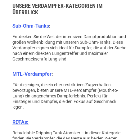
UNSERE VERDAMPFER-KATEGORIEN IM
ÜBERBLICK
Sub-Ohm-Tanks
:
Entdecken Sie die Welt der intensiven Dampfproduktion und
großen Wolkenbildung mit unseren Sub-Ohm-Tanks. Diese
Verdampfer eignen sich ideal für Dampfer, die auf der Suche
nach einem direkten Lungentreffer und maximaler
Geschmacksentfaltung sind.
MTL-Verdampfer
:
Für diejenigen, die ein eher restriktives Zugverhalten
bevorzugen, bieten unsere MTL-Verdampfer (Mouth-to-
Lung) ein angenehmes Dampferlebnis. Perfekt für
Einsteiger und Dampfer, die den Fokus auf Geschmack
legen.
RDTAs:
Rebuildable Dripping Tank Atomizer – in dieser Kategorie
finden Sie Verdampfer, die das Beste aus beiden Welten