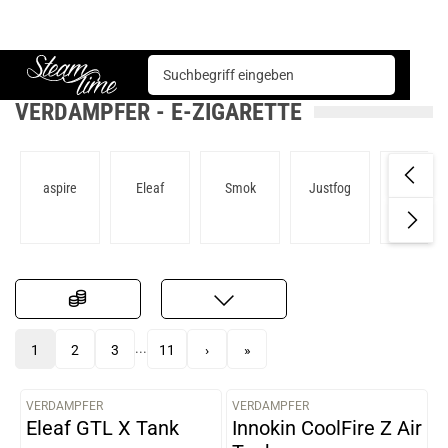
E-Zigarette
Verdampfer
Steam time
VERDAMPFER - E-ZIGARETTE
aspire
Eleaf
Smok
Justfog
Innokin
...
1
2
3
11
›
»
VERDAMPFER
VERDAMPFER
VARIANTEN
VARIANTEN
Eleaf GTL X Tank
Innokin CoolFire Z Air