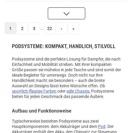
...
1
2
3
22
›
»
PODSYSTEME: KOMPAKT, HANDLICH, STILVOLL
Podsysteme sind die perfekte Lösung für Dampfer, die nach
Einfachheit und Mobilität streben. Mit ihrer kompakten
Größe passen sie mühelos in jede Tasche und sind somit der
ideale Begleiter für unterwegs. Doch nicht nur ihre
Handlichkeit macht sie besonders – auch die breite
Auswahl an Designs lässt keine Wünsche offen. Ob
sportlich-flippige Farben
oder
edle Chassis
, Podsysteme
bieten für jeden Geschmack das passende Äußere.
Aufbau und Funktionsweise
Typischerweise bestehen Podsysteme aus zwei
Hauptkomponenten: dem Akkuträger und dem
Pod
. Der
Akkuträger enthält den Akku, den Chipsatz zur Steuerung