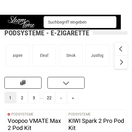
E-Zigarette
Podsysteme
Steam time
PODSYSTEME - E-ZIGARETTE
aspire
Eleaf
Smok
Justfog
Innokin
...
1
2
3
22
›
»
PODSYSTEME
PODSYSTEME
VARIANTEN
VARIANTEN
Voopoo VMATE Max
KIWI Spark 2 Pro Pod
2 Pod Kit
Kit