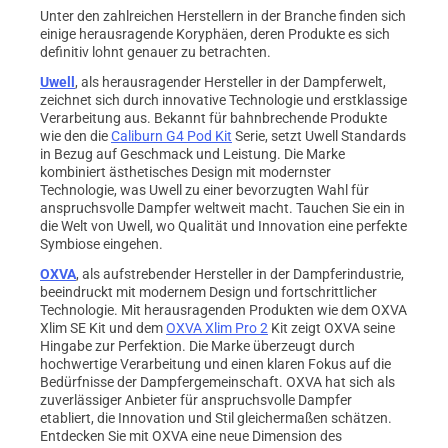
Unter den zahlreichen Herstellern in der Branche finden sich
einige herausragende Koryphäen, deren Produkte es sich
definitiv lohnt genauer zu betrachten.
Uwell
, als herausragender Hersteller in der Dampferwelt,
zeichnet sich durch innovative Technologie und erstklassige
Verarbeitung aus. Bekannt für bahnbrechende Produkte
wie den die
Caliburn G4 Pod Kit
Serie, setzt Uwell Standards
in Bezug auf Geschmack und Leistung. Die Marke
kombiniert ästhetisches Design mit modernster
Technologie, was Uwell zu einer bevorzugten Wahl für
anspruchsvolle Dampfer weltweit macht. Tauchen Sie ein in
die Welt von Uwell, wo Qualität und Innovation eine perfekte
Symbiose eingehen.
OXVA
, als aufstrebender Hersteller in der Dampferindustrie,
beeindruckt mit modernem Design und fortschrittlicher
Technologie. Mit herausragenden Produkten wie dem OXVA
Xlim SE Kit und dem
OXVA Xlim Pro 2
Kit zeigt OXVA seine
Hingabe zur Perfektion. Die Marke überzeugt durch
hochwertige Verarbeitung und einen klaren Fokus auf die
Bedürfnisse der Dampfergemeinschaft. OXVA hat sich als
zuverlässiger Anbieter für anspruchsvolle Dampfer
etabliert, die Innovation und Stil gleichermaßen schätzen.
Entdecken Sie mit OXVA eine neue Dimension des