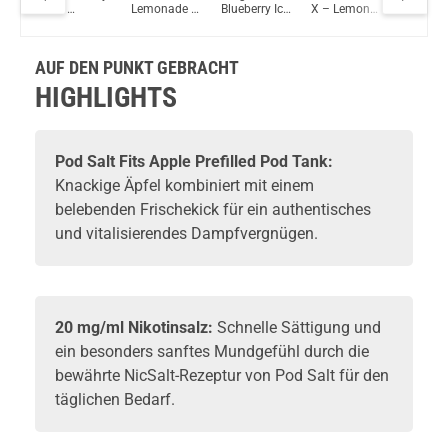
Ice –
Lemonade -
Blueberry Ice
X – Lemon
Blue Che
 Pod
Prefilled Pod
Prefilled
– Prefilled
Lime –
Burst –
Mod
2er Pack
Pods 2er
Pod Tank
Prefilled Pod
Prefille
2ml 20mg
Pack - 2ml
Tank
2er Pack
AUF DEN PUNKT GEBRACHT
20mg
2ml 20
NicSalt
HIGHLIGHTS
Pod Salt
Fits Apple Prefilled Pod Tank:
Knackige Äpfel kombiniert mit einem
belebenden Frischekick für ein authentisches
und vitalisierendes Dampfvergnügen.
20 mg/ml Nikotinsalz:
Schnelle Sättigung und
ein besonders sanftes Mundgefühl durch die
bewährte NicSalt-Rezeptur von Pod Salt für den
täglichen Bedarf.