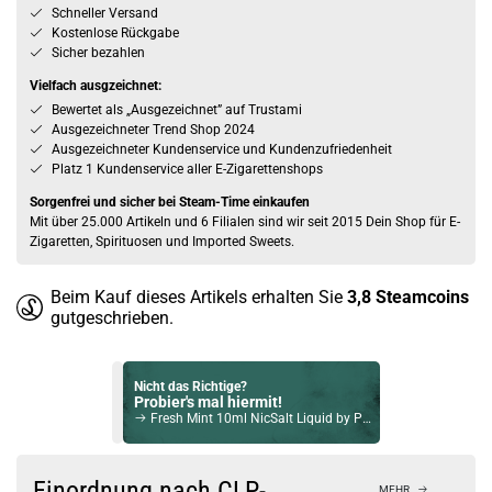
Schneller Versand
Kostenlose Rückgabe
Sicher bezahlen
Vielfach ausgzeichnet:
Bewertet als „Ausgezeichnet” auf Trustami
Ausgezeichneter Trend Shop 2024
Ausgezeichneter Kundenservice und Kundenzufriedenheit
Platz 1 Kundenservice aller E-Zigarettenshops
Sorgenfrei und sicher bei Steam-Time einkaufen
Mit über 25.000 Artikeln und 6 Filialen sind wir seit 2015 Dein Shop für E-
Zigaretten, Spirituosen und Imported Sweets.
Beim Kauf dieses Artikels erhalten Sie
3,8
Steamcoins
gutgeschrieben.
Nicht das Richtige?
Probier's mal hiermit!
Fresh Mint 10ml NicSalt Liquid by Pod Salt 11mg
Bock auf was Neues?
Check das mal!
Einordnung nach CLP-
MEHR