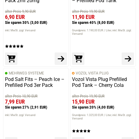
Pack 2ml 20mg
– Prefilled Pod Tank
alter Preis 9,90 EUR
alter Preis 19,90 EUR
6,90 EUR
11,90 EUR
Sie sparen 30%
(3,00 EUR)
Sie sparen 40%
(8,00 EUR)
inkl. MwSt. zzgl. Versand
Grundpreis: 1.190,00 EUR / Liter
inkl. MwSt. zzgl.
Versand
MEHRWEG SYSTEME
VOZOL VISTA PLUG
Pod Salt Fits – Peach Ice –
Vozol Vista Plug Prefilled
Prefilled Pod 3er Pack
Pod Tank – Cherry Cola
alter Preis 10,90 EUR
alter Preis 19,90 EUR
7,99 EUR
15,90 EUR
Sie sparen 27%
(2,91 EUR)
Sie sparen 20%
(4,00 EUR)
inkl. MwSt. zzgl. Versand
Grundpreis: 1.325,00 EUR / Liter
inkl. MwSt. zzgl.
Versand