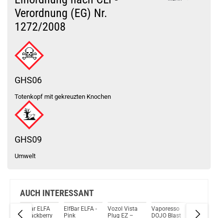
GeekVape Ammit MTL RDA Tank Gold
Verordnung (EG) Nr.
1272/2008
Du willst Kröten sparen?
Schau mal hier!
Vsticking VIY 1,8ml 750mAh Pod System Kit Blau
GHS06
Totenkopf mit gekreuzten Knochen
GHS09
Umwelt
AUCH INTERESSANT
d
ElfBar ELFA
ElfBar ELFA -
Vozol Vista
Vaporesso
RIOT Sq
– Blackberry
Pink
Plug EZ –
DOJO Blast
Connex 