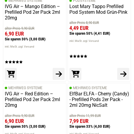
MEHRWEG SYSTEME
PODSYSTEME
IVG Air – Mango Edition –
Lost Mary Tappo Prefilled
Prefilled Pod 2er Pack 2ml
Pod System Mod Grün-Pink
20mg
alter Preis 8,90 EUR
4,49 EUR
alter Preis 9,90 EUR
6,90 EUR
Sie sparen 50%
(4,41 EUR)
Sie sparen 30%
(3,00 EUR)
inkl. MwSt. zzgl. Versand
inkl. MwSt. zzgl. Versand
MEHRWEG SYSTEME
MEHRWEG SYSTEME
IVG Air – Red Edition –
ElfBar ELFA - Cherry (Candy)
Prefilled Pod 2er Pack 2ml
- Prefilled Pods 2er Pack -
20mg
2ml 20mg NicSalt
alter Preis 9,90 EUR
alter Preis 11,99 EUR
6,90 EUR
7,99 EUR
Sie sparen 30%
(3,00 EUR)
Sie sparen 33%
(4,00 EUR)
inkl. MwSt. zzgl. Versand
inkl. MwSt. zzgl. Versand