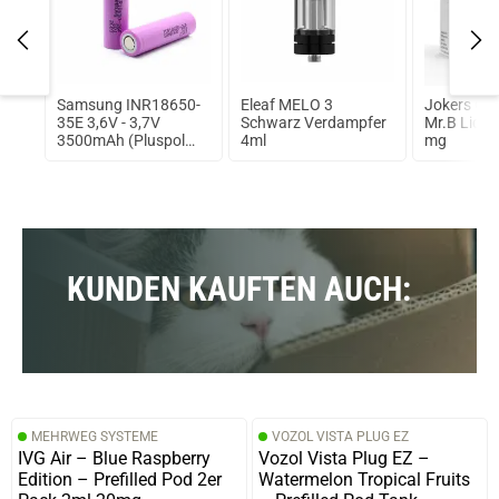
lo
Samsung INR18650-
Eleaf MELO 3
Jokers Cl
t
35E 3,6V - 3,7V
Schwarz Verdampfer
Mr.B Liqui
3500mAh (Pluspol
4ml
mg
flach)
KUNDEN KAUFTEN AUCH:
prev
next
MEHRWEG SYSTEME
VOZOL VISTA PLUG EZ
IVG Air – Blue Raspberry
Vozol Vista Plug EZ –
Edition – Prefilled Pod 2er
Watermelon Tropical Fruits