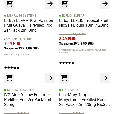
MEHRWEG SYSTEME
ELFLIQ - ELFBAR
ElfBar ELFA – Kiwi Passion
Elfbar ELFLIQ Tropical Fruit
Fruit Guava – Prefilled Pod
NicSalt Liquid 10ml / 20mg
2er Pack 2ml 0mg
alter Preis 11,99 EUR
8,49 EUR
alter Preis 11,99 EUR
7,99 EUR
Sie sparen 29%
(3,50 EUR)
Sie sparen 33%
(4,00 EUR)
Grundpreis: 849,00 EUR / Liter
inkl. MwSt. zzgl.
Versand
inkl. MwSt. zzgl. Versand
MEHRWEG SYSTEME
LOST MARY
IVG Air – Yellow Edition –
Lost Mary Tappo -
Prefilled Pod 2er Pack 2ml
Marystorm - Prefilled Pods
20mg
2er Pack - 2ml 20mg NicSalt
alter Preis 9,90 EUR
alter Preis 9,90 EUR