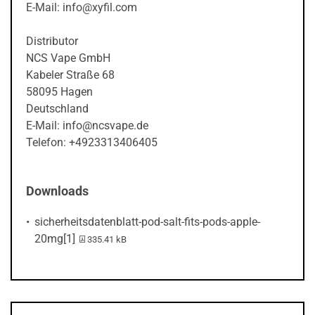
E-Mail: info@xyfil.com
Distributor
NCS Vape GmbH
Kabeler Straße 68
58095 Hagen
Deutschland
E-Mail: info@ncsvape.de
Telefon: +4923313406405
Downloads
sicherheitsdatenblatt-pod-salt-fits-pods-apple-
PDF-Datei:
20mg[1]
335.41 kB