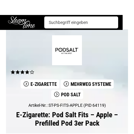
E-Zigarette
Mehrweg Systeme
Pod Salt Fits – Apple – Prefilled Pod 3er Pack
Steam time
E-ZIGARETTE
MEHRWEG SYSTEME
POD SALT
Artikel-Nr.: ST-PS-FITS-APPLE (PID 64119)
E-Zigarette: Pod Salt Fits – Apple –
Prefilled Pod 3er Pack