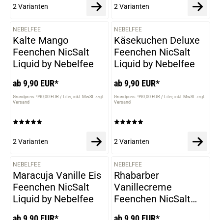
2 Varianten
2 Varianten
NEBELFEE
NEBELFEE
VARIANTEN
VARIANTEN
Kalte Mango
Käsekuchen Deluxe
Feenchen NicSalt
Feenchen NicSalt
Liquid by Nebelfee
Liquid by Nebelfee
ab 9,90 EUR*
ab 9,90 EUR*
Grundpreis: 990,00 EUR / Liter
inkl. MwSt. zzgl.
Grundpreis: 990,00 EUR / Liter
inkl. MwSt. zzgl.
Versand
Versand
2 Varianten
2 Varianten
NEBELFEE
NEBELFEE
VARIANTEN
VARIANTEN
Maracuja Vanille Eis
Rhabarber
Feenchen NicSalt
Vanillecreme
Liquid by Nebelfee
Feenchen NicSalt
Liquid by Nebelfee
ab 9,90 EUR*
ab 9,90 EUR*