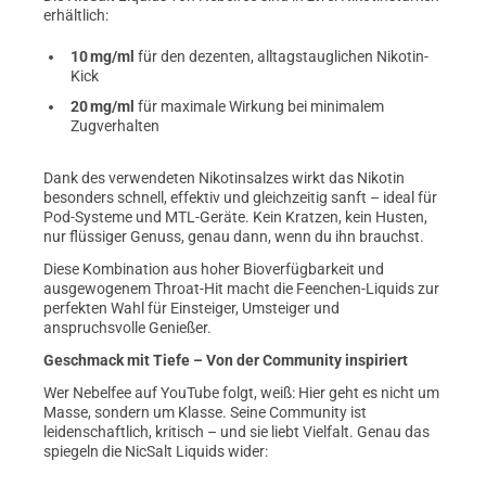
erhältlich:
10 mg/ml
für den dezenten, alltagstauglichen Nikotin-
Kick
20 mg/ml
für maximale Wirkung bei minimalem
Zugverhalten
Dank des verwendeten Nikotinsalzes wirkt das Nikotin
besonders schnell, effektiv und gleichzeitig sanft – ideal für
Pod-Systeme und MTL-Geräte. Kein Kratzen, kein Husten,
nur flüssiger Genuss, genau dann, wenn du ihn brauchst.
Diese Kombination aus hoher Bioverfügbarkeit und
ausgewogenem Throat-Hit macht die Feenchen-Liquids zur
perfekten Wahl für Einsteiger, Umsteiger und
anspruchsvolle Genießer.
Geschmack mit Tiefe – Von der Community inspiriert
Wer Nebelfee auf YouTube folgt, weiß: Hier geht es nicht um
Masse, sondern um Klasse. Seine Community ist
leidenschaftlich, kritisch – und sie liebt Vielfalt. Genau das
spiegeln die NicSalt Liquids wider: