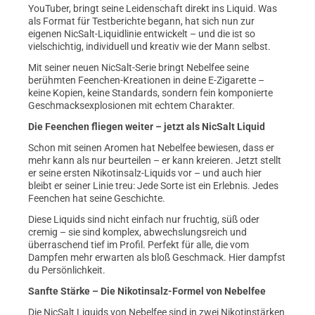
YouTuber, bringt seine Leidenschaft direkt ins Liquid. Was
als Format für Testberichte begann, hat sich nun zur
eigenen NicSalt-Liquidlinie entwickelt – und die ist so
vielschichtig, individuell und kreativ wie der Mann selbst.
Mit seiner neuen NicSalt-Serie bringt Nebelfee seine
berühmten Feenchen-Kreationen in deine E-Zigarette –
keine Kopien, keine Standards, sondern fein komponierte
Geschmacksexplosionen mit echtem Charakter.
Die Feenchen fliegen weiter – jetzt als NicSalt Liquid
Schon mit seinen Aromen hat Nebelfee bewiesen, dass er
mehr kann als nur beurteilen – er kann kreieren. Jetzt stellt
er seine ersten Nikotinsalz-Liquids vor – und auch hier
bleibt er seiner Linie treu: Jede Sorte ist ein Erlebnis. Jedes
Feenchen hat seine Geschichte.
Diese Liquids sind nicht einfach nur fruchtig, süß oder
cremig – sie sind komplex, abwechslungsreich und
überraschend tief im Profil. Perfekt für alle, die vom
Dampfen mehr erwarten als bloß Geschmack. Hier dampfst
du Persönlichkeit.
Sanfte Stärke – Die Nikotinsalz-Formel von Nebelfee
Die NicSalt Liquids von Nebelfee sind in zwei Nikotinstärken