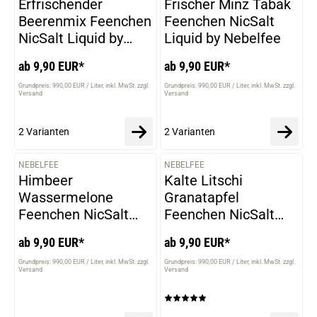
Erfrischender
Frischer Minz Tabak
Beerenmix Feenchen
Feenchen NicSalt
NicSalt Liquid by
Liquid by Nebelfee
Nebelfee
ab 9,90 EUR*
ab 9,90 EUR*
Grundpreis: 990,00 EUR / Liter
inkl. MwSt. zzgl.
Grundpreis: 990,00 EUR / Liter
inkl. MwSt. zzgl.
Versand
Versand
2 Varianten
2 Varianten
NEBELFEE
NEBELFEE
VARIANTEN
VARIANTEN
Himbeer
Kalte Litschi
Wassermelone
Granatapfel
Feenchen NicSalt
Feenchen NicSalt
Liquid by Nebelfee
Liquid by Nebelfee
ab 9,90 EUR*
ab 9,90 EUR*
Grundpreis: 990,00 EUR / Liter
inkl. MwSt. zzgl.
Grundpreis: 990,00 EUR / Liter
inkl. MwSt. zzgl.
Versand
Versand