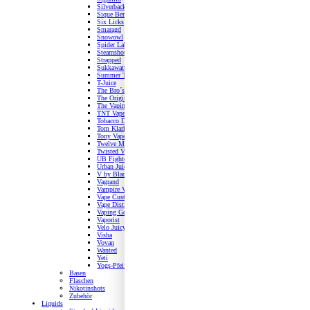
Silverbacks
Sique Berlin
Six Licks
Smaragd
Snowowl
Spider Lab
Steamshots
Strapped
Sukkawatte
Summer Tea
T-Juice
The Bro´s
The Originals
The Vaping Flavour
TNT Vape
Tobacco Docks
Tom Klark's
Tony Vapes
Twelve Monkeys
Twisted Vaping
UB Fighters
Urban Juice
V by Black Note
Vagrand
Vampire Vape
Vape Customs
Vape Distillery
Vaping Gorilla
Vaporist
Velo Juicy
Visha
Vovan
Wanted
Yeti
Yogs-Pfeifen
Basen
Flaschen
Nikotinshots
Zubehör
Liquids