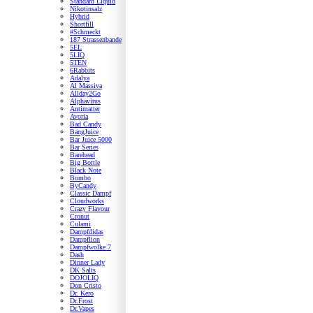
Standard Liquid
Nikotinsalz
Hybrid
Shortfill
#Schmeckt
187 Strassenbande
5EL
5LIQ
5TEN
6Rabbits
Adalya
Al Massiva
Allday2Go
Alphavirus
Antimatter
Avoria
Bad Candy
BangJuice
Bar Juice 5000
Bar Series
Barehead
Big Bottle
Black Note
Bombo
ByCandy
Classic Dampf
Cloudworks
Crazy Flavour
Cronut
Culami
Dampfdidas
Dampflion
Dampfwolke 7
Dash
Dinner Lady
DK Salts
DOJOLIQ
Don Cristo
Dr. Kero
Dr.Frost
Dr.Vapes