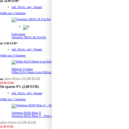
ab 54,90 EUR*
inkl. MwSt. zzgl. Versand
Wähle aus
4 Varianten
Podsysteme
Vaporesso XROS SE Pod Kit
ab 9,90 EUR*
inkl. MwSt. zzgl. Versand
Wähle aus
8 Varianten
Mehrweg Systeme
Elfbar ELFA Master Luxe Edition Pod Mod
alter Preis 21,99 EUR
ab
19,99 EUR
Sie sparen 9%
(2,00 EUR)
inkl. MwSt. zzgl. Versand
Wähle aus
2 Varianten
Vaporesso DOJO Blast X
Vaporesso DOJO Blast X – Pink Lemonade – Prefilled Pod Tank
alter Preis 13,99 EUR
11,99 EUR