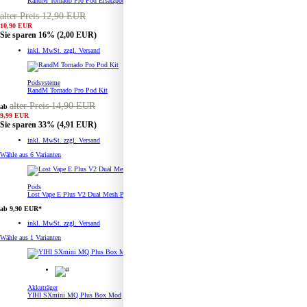
RandM Tornado Pro Pod Ersatzpod 3er Pack
alter Preis 12,90 EUR
10,90 EUR
Sie sparen 16%
(2,00 EUR)
inkl. MwSt. zzgl. Versand
Podsysteme
RandM Tornado Pro Pod Kit
alter Preis 14,90 EUR
ab
9,99 EUR
Sie sparen 33%
(4,91 EUR)
inkl. MwSt. zzgl. Versand
Wähle aus
6 Varianten
Pods
Lost Vape E Plus V2 Dual Mesh Pod Ersatzpod 3er Pack
ab 9,90 EUR*
inkl. MwSt. zzgl. Versand
Wähle aus
1 Varianten
Akkuträger
YIHI SXmini MQ Plus Box Mod