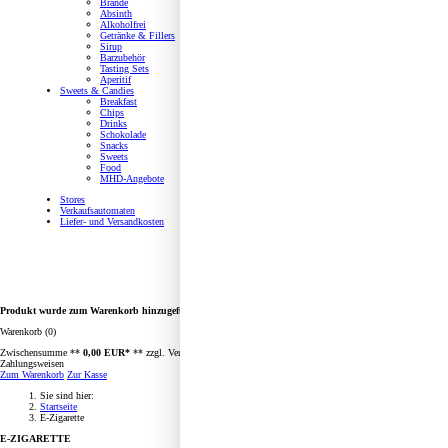
Brände
Absinth
Alkoholfrei
Getränke & Fillers
Sirup
Barzubehör
Tasting Sets
Aperitif
Sweets & Candies
Breakfast
Chips
Drinks
Schokolade
Snacks
Sweets
Food
MHD-Angebote
Stores
Verkaufsautomaten
Liefer- und Versandkosten
Produkt wurde zum Warenkorb hinzugefügt.
Warenkorb (0)
Zwischensumme **
0,00 EUR*
** zzgl. Versandkosten und/oder evtentueller Gebühren für bestimmte
Zahlungsweisen
Zum Warenkorb
Zur Kasse
Sie sind hier:
Startseite
E-Zigarette
E-ZIGARETTE