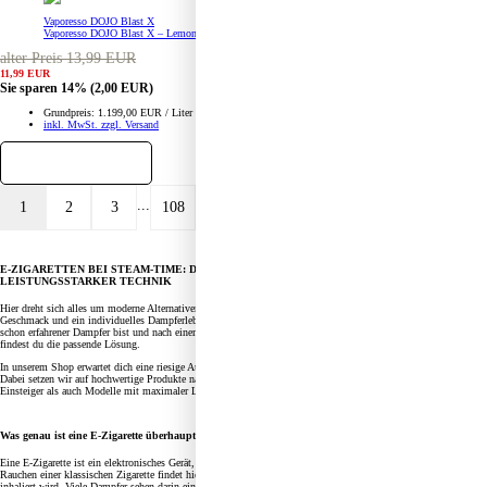
Vaporesso DOJO Blast X
Vaporesso DOJO Blast X – Lemon Lime – Prefilled Pod Tank
alter Preis 13,99 EUR
11,99 EUR
Sie sparen 14%
(2,00 EUR)
Grundpreis: 1.199,00 EUR / Liter
inkl. MwSt. zzgl. Versand
...
1
2
3
108
›
»
E-ZIGARETTEN BEI STEAM-TIME: DEINE RIESIGE AUSWAHL AN AKKUS, AROMA UND
LEISTUNGSSTARKER TECHNIK
Hier dreht sich alles um moderne Alternativen zur klassischen Zigarette, innovative Technik, intensiven
Geschmack und ein individuelles Dampferlebnis. Ganz egal, ob du gerade erst mit dem Dampfen beginnst oder
schon erfahrener Dampfer bist und nach einem leistungsstarken Mod Akkuträger suchst: Bei Steam-Time
findest du die passende Lösung.
In unserem Shop erwartet dich eine riesige Auswahl an E-Zigaretten, Liquids, Pods, Akkuträgern und Zubehör.
Dabei setzen wir auf hochwertige Produkte namhafter Hersteller und bieten dir sowohl einfache E Zigaretten für
Einsteiger als auch Modelle mit maximaler Leistung für anspruchsvolle Nutzer.
Was genau ist eine E-Zigarette überhaupt?
Eine E-Zigarette ist ein elektronisches Gerät, das Liquid erhitzt und in Dampf verwandelt. Anders als beim
Rauchen einer klassischen Zigarette findet hier keine Verbrennung statt. Statt Rauch entsteht Dampf, der
inhaliert wird. Viele Dampfer sehen darin eine Alternative zum herkömmlichen Rauchen, da kein Tabak