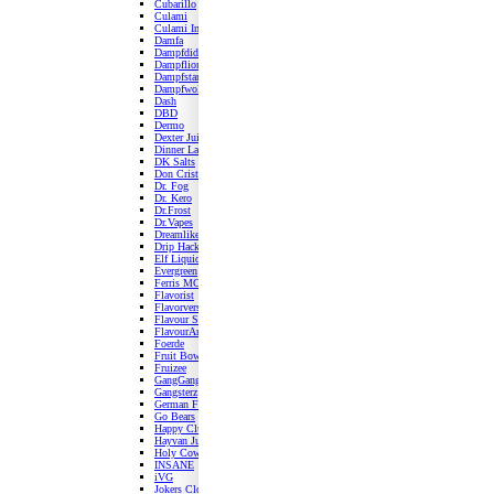
Cubarillo
Culami
Culami Infusion
Damfa
Dampfdidas
Dampflion
Dampfstar
Dampfwolke 7
Dash
DBD
Dermo
Dexter Juice Lab
Dinner Lady
DK Salts
Don Cristo
Dr. Fog
Dr. Kero
Dr.Frost
Dr.Vapes
Dreamlike
Drip Hacks
Elf Liquid
Evergreen
Ferris MC
Flavorist
Flavorverse
Flavour Smoke
FlavourArt
Foerde
Fruit Bowl
Fruizee
GangGang
Gangsterz
German Flavours
Go Bears
Happy Club Mix
Hayvan Juice
Holy Cow
INSANE
iVG
Jokers Cloud Intense