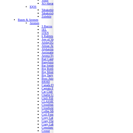
Vozol
XO Havana
IQOS
Tabakerhitzer
Tabaksticks
Zubehör
Basen & Aromen
Aromen
3 Baccos
5EL
5TEN
6 Rabbits
Age of Vape
Allday2Go
Alman Juice
Alphavirus
Antimatter
Aroma Syndikat
Bad Candy
BangJuice
Bar Series
Big Bottle
Big Mouth
Big Tasty
Boss Juice
BRHD
Canada Flavor
Captain Foggy
Cat Club
Charlie Chulk Dusk
Chill Pill
CLASSIC Dampf Co.
CloudJunkie
Cloudworks
Coffee Mill
Coil Food
Copy Cat
Crazy Flavour
Crazy Lab
Crenshaw Flavours
Cronut