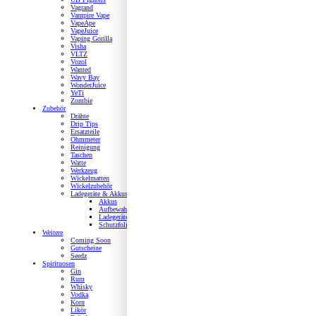
Vagrand
Vampire Vape
VapeApe
VapeJuice
Vaping Gorilla
Visha
VLTZ
Vozol
Wanted
Wavy Bay
WonderJuice
YeTi
Zombie
Zubehör
Drähte
Drip Tips
Ersatzteile
Ohmmeter
Reinigung
Taschen
Watte
Werkzeug
Wickelmatten
Wickelzubehör
Ladegeräte & Akkus
Akkus
Aufbewahrung
Ladegeräte
Schutzfolien
Weitere
Coming Soon
Gutscheine
Seedz
Spirituosen
Gin
Rum
Whisky
Vodka
Korn
Likör