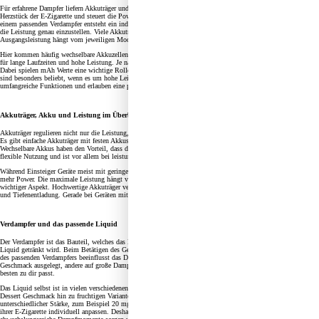
Für erfahrene Dampfer liefern Akkuträger und Mods deutlich mehr Möglichkeiten. Ein Akkuträger ist das
Herzstück der E-Zigarette und steuert die Power, die an den Verdampfer abgegeben wird. In Kombination mit
einem passenden Verdampfer entsteht ein individuell anpassbares System. Ein Mod Akkuträger erlaubt es dir,
die Leistung genau einzustellen. Viele Akkuträger erreichen 100 Watt oder sogar mehr. Die maximale
Ausgangsleistung hängt vom jeweiligen Modell ab.
Hier kommen häufig wechselbare Akkuzellen zum Einsatz, zum Beispiel 18650er Akkus. Diese Akkus sorgen
für lange Laufzeiten und hohe Leistung. Je nach Modell können ein oder mehrere Akkus verwendet werden.
Dabei spielen mAh Werte eine wichtige Rolle, da sie die Kapazität der Akkuzelle angeben. Box Mod Geräte
sind besonders beliebt, wenn es um hohe Leistung und viele Einstellungsmöglichkeiten geht. Sie bieten
umfangreiche Funktionen und erlauben eine präzise Kontrolle der Wattzahl und der Ausgangsleistung.
Akkuträger, Akku und Leistung im Überblick
Akkuträger regulieren nicht nur die Leistung, sondern sorgen auch für Sicherheit und steuern die Energiezufuhr.
Es gibt einfache Akkuträger mit festen Akkus sowie Modelle mit wechselbaren 18650er Akkuzellen.
Wechselbare Akkus haben den Vorteil, dass du sie austauschen kannst, wenn sie leer sind. Das ermöglicht eine
flexible Nutzung und ist vor allem bei leistungsstarken Mods praktisch.
Während Einsteiger Geräte meist mit geringer Kraft arbeiten, bieten leistungsstarke Mod Akkuträger deutlich
mehr Power. Die maximale Leistung hängt vom Gerät und von den verwendeten Akkus ab. Sicherheit ist ein
wichtiger Aspekt. Hochwertige Akkuträger verfügen über Schutzmechanismen gegen Kurzschluss, Überhitzung
und Tiefenentladung. Gerade bei Geräten mit hoher Ausgangsleistung ist das entscheidend.
Verdampfer und das passende Liquid
Der Verdampfer ist das Bauteil, welches das Liquid erhitzt. Er enthält eine Heizwendel und Watte, die mit
Liquid getränkt wird. Beim Betätigen des Geräts wird das Liquid verdampft und als Dampf inhaliert. Die Wahl
des passenden Verdampfers beeinflusst das Dampferlebnis stark. Manche Modelle sind auf intensiven
Geschmack ausgelegt, andere auf große Dampfmengen. Je nach Vorliebe kannst du hier selbst wählen, was am
besten zu dir passt.
Das Liquid selbst ist in vielen verschiedenen Aromen erhältlich. Von klassischen Tabaksorten über süßen
Dessert Geschmack hin zu fruchtigen Varianten ist alles dabei. E-Liquids enthalten je nach Variante Nikotin in
unterschiedlicher Stärke, zum Beispiel 20 mg für ein starkes Zuggefühl. Viele Dampfer möchten das Aroma
ihrer E-Zigarette individuell anpassen. Deshalb gibt es eine große Auswahl an Aromen, die für