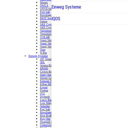
Momo
OWLA
Einweg Systeme
OXVA Slimstick
Pod Salt
Revoltage
IQOS
RIOT Squad Connex
Samra
SKE Crystal 800
SKE Crystal Plus
Vaporesso DOJO Blast X
Vaporesso DOJO Twist
VOLAR
Vozol Sleek
Vozol Vista Plug
Vozol Vista Plug EZ
Vuse
X-Bar
Einweg Systeme
187 Strassenbande
5EL
Aroma King
BRHD
Crown Bar
Dash One ToGo
Dinner Lady
Element Klik Klak
Elfbar 600 & 800
Expod
Flerbar
iVG
Joyetech
Linvo Bar Lite
Lost Mary
Nebelfee
Pod Salt
Revoltage
Riot BAR
Rog One
Strapped STIX
Undercover