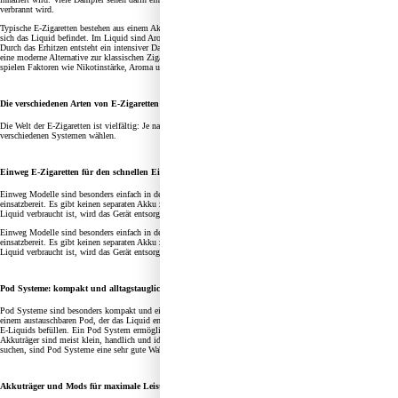
verbrannt wird.
Typische E-Zigaretten bestehen aus einem Akkuträger, einem Verdampfer und einem Tank oder Pod, in dem
sich das Liquid befindet. Im Liquid sind Aromen, gegebenenfalls Nikotin und weitere Bestandteile enthalten.
Durch das Erhitzen entsteht ein intensiver Dampf mit gewünschtem Geschmack. Für viele ist die E Zigarette
eine moderne Alternative zur klassischen Zigarette. Vor allem beim Umstieg vom Rauchen auf das Dampfen
spielen Faktoren wie Nikotinstärke, Aroma und Handhabung eine große Rolle.
Die verschiedenen Arten von E-Zigaretten
Die Welt der E-Zigaretten ist vielfältig: Je nach Bedarf, Erfahrung und Vorlieben kannst du zwischen
verschiedenen Systemen wählen.
Einweg E-Zigaretten für den schnellen Einstieg
Einweg Modelle sind besonders einfach in der Nutzung. Sie sind bereits mit Liquid befüllt und sofort
einsatzbereit. Es gibt keinen separaten Akku zum Aufladen und keinen Verdampfer zum Wechseln. Sobald das
Liquid verbraucht ist, wird das Gerät entsorgt.
Einweg Modelle sind besonders einfach in der Nutzung. Sie sind bereits mit Liquid befüllt und sofort
einsatzbereit. Es gibt keinen separaten Akku zum Aufladen und keinen Verdampfer zum Wechseln. Sobald das
Liquid verbraucht ist, wird das Gerät entsorgt.
Pod Systeme: kompakt und alltagstauglich
Pod Systeme sind besonders kompakt und einfach zu bedienen. Sie bestehen aus einem kleinen Akku und
einem austauschbaren Pod, der das Liquid enthält. Manche Pods sind vorbefüllt, andere kannst du selbst mit
E-Liquids befüllen. Ein Pod System ermöglicht ein unkompliziertes Dampferlebnis mit wenig Aufwand. Die
Akkuträger sind meist klein, handlich und ideal für unterwegs. Gerade für Nutzer, die eine praktische Lösung
suchen, sind Pod Systeme eine sehr gute Wahl.
Akkuträger und Mods für maximale Leistung