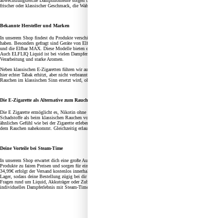
abwechslungsreiche Dampfmomente sorgen und die sogar miteinander kombiniert werden können. Ob süßer,
frischer oder klassischer Geschmack, die Wahl liegt bei dir.
Bekannte Hersteller und Marken
In unserem Shop findest du Produkte verschiedenster Hersteller, die sich in der Welt der E-Zigaretten etabliert
haben. Besonders gefragt sind Geräte von Elfbar, darunter die Elfbar 800, ELFA, ELFA Master, ELFA Turbo
und die Elfbar MAX. Diese Modelle bieten einfache Handhabung, zuverlässige Leistung und intensives Aroma.
Auch ELFLIQ Liquid ist bei vielen Dampfern sehr beliebt. Die Liquids überzeugen durch hochwertige
Verarbeitung und starke Aromen.
Neben klassischen E-Zigaretten führen wir auch IQOS Produkte. IQOS funktioniert anders als eine Vape, da
hier echter Tabak erhitzt, aber nicht verbrannt wird. Für viele ist IQOS eine Alternative zur Zigarette, da das
Rauchen im klassischen Sinn ersetzt wird, ohne dass Liquid verwendet wird.
Die E-Zigarette als Alternative zum Rauchen
Die E Zigarette ermöglicht es, Nikotin ohne Verbrennung zu konsumieren. Dadurch entstehen weniger
Schadstoffe als beim klassischen Rauchen von Tabak. Gerade beim Umstieg möchten viele Dampfer ein
ähnliches Gefühl wie bei der Zigarette erleben. Geräte mit 20 mg Nikotin bieten ein starkes Zugverhalten, das
dem Rauchen nahekommt. Gleichzeitig erlaubt das Dampfen eine schrittweise Reduzierung des Nikotingehalts.
Deine Vorteile bei Steam-Time
In unserem Shop erwartet dich eine große Auswahl an E-Zigaretten und Zubehör. Wir bieten hochwertige
Produkte zu fairen Preisen und sorgen für eine schnelle Bestellung und Lieferung. Ab einem Bestellwert von
34,99€ erfolgt der Versand kostenlos innerhalb von Deutschland. Lagernde Produkte verlassen sofort unser
Lager, sodass deine Bestellung zügig bei dir ankommt. Unser kompetenter Kundenservice unterstützt dich bei
Fragen rund um Liquid, Akkuträger oder Zubehör. Entdecke jetzt die Welt der E-Zigaretten und genieße dein
individuelles Dampferlebnis mit Steam-Time.