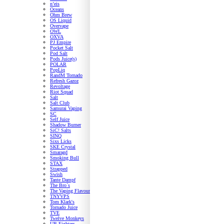
n’eis
Oceans
Ohm Brew
OS Liquid
Overvape
OWL
OXVA
PJ Empire
Pocket Salt
Pod Salt
Pods Juice(s)
POLAR
PopLiq
RandM Tornado
Refresh Gazoz
Revoltage
Riot Squad
Salt
Salt Club
Samurai Vaping
SC
Self Juice
Shadow Burner
SiC! Salts
SINQ
Sixs Licks
SKE Crystal
Smaragd
Smoking Bull
STAX
Strapped
Swish
Tante Dampf
The Bro´s
The Vaping Flavour
TNYVPS
Tom Klark's
Tornado Juice
TVE
Twelve Monkeys
UB Fighters