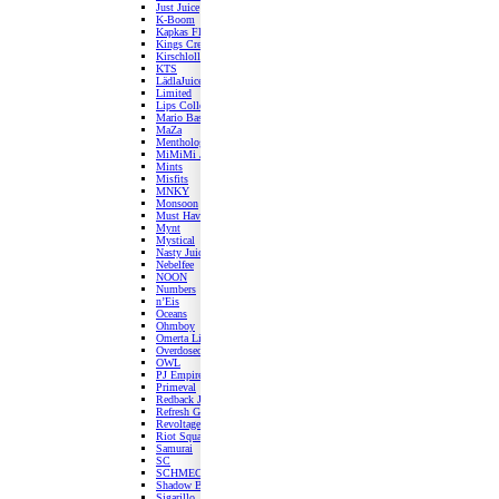
Just Juice
K-Boom
Kapkas Flava
Kings Crest
Kirschlolli
KTS
LädlaJuice
Limited
Lips Collection
Mario Basler
MaZa
Menthology
MiMiMi Juice
Mints
Misfits
MNKY
Monsoon
Must Have
Mynt
Mystical
Nasty Juice
Nebelfee
NOON
Numbers
n’Eis
Oceans
Ohmboy
Omerta Liquids
Overdosed Cat
OWL
PJ Empire
Primeval
Redback Juice
Refresh Gazoz
Revoltage
Riot Squad
Samurai
SC
SCHMECKT
Shadow Burner
Sigarillo