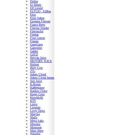
Drifter
El Minto
Elf Liquid
ELFLIQ - ElfBar
Elux
Erste Sahne
Extreme Flavour
Fiasco Brew
Flavour Smoke
FlavourArt
Flerbar
Four Leaves
Freezer
GangGang
Gangsterz
Geekit
GZUZ
Hayvan Juice
HISTORY JUICE
Holster
Holy Cow
iVG
Jokers Cloud
Jokers Cloud Intense
Just Juice
K-Boom
Kaffeepause
Kapka's Flava
Kings Crest
Kirschlolli
KTS
Linvo
Liquider
Lovly Drips
Maryliq
MaZa
Mega Salts
Mistress
Monsoon
Must Have
Nebelfee