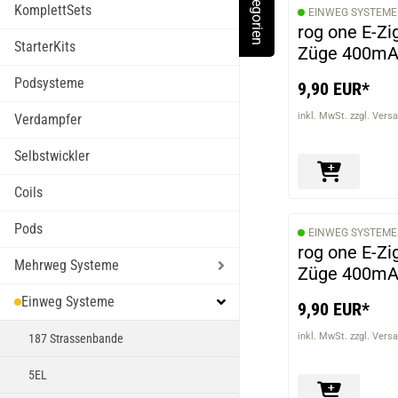
Kategorien
Toggle Menu
KomplettSets
EINWEG SYSTEME
rog one E-Z
StarterKits
Züge 400mAh
Podsysteme
9,90 EUR*
inkl. MwSt. zzgl. Vers
Verdampfer
Selbstwickler
Coils
Pods
EINWEG SYSTEME
rog one E-Z
Mehrweg Systeme
Züge 400mAh
Einweg Systeme
9,90 EUR*
inkl. MwSt. zzgl. Vers
187 Strassenbande
5EL