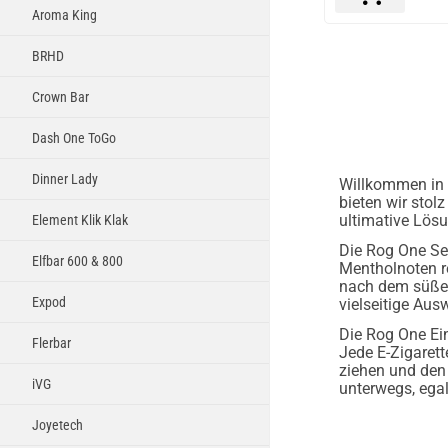
Aroma King
BRHD
Crown Bar
Dash One ToGo
Dinner Lady
Willkommen in d
bieten wir stol
ultimative Lös
Element Klik Klak
Die Rog One Ser
Elfbar 600 & 800
Mentholnoten re
nach dem süßen
Expod
vielseitige Aus
Die Rog One Ein
Flerbar
Jede E-Zigarett
ziehen und den
iVG
unterwegs, egal
Joyetech