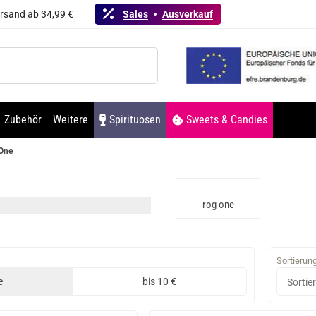
ersand ab 34,99 €
Sales
Ausverkauf
Zubehör
Weitere
Spirituosen
Sweets & Candies
One
rog one
Sortierun
e
bis 10 €