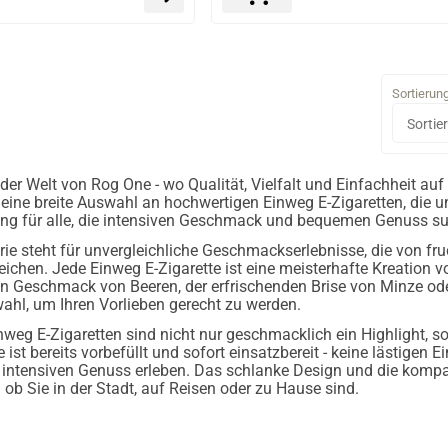
Sortierun
er Welt von Rog One - wo Qualität, Vielfalt und Einfachheit auf
z eine breite Auswahl an hochwertigen Einweg E-Zigaretten, die 
ung für alle, die intensiven Geschmack und bequemen Genuss 
ie steht für unvergleichliche Geschmackserlebnisse, die von fru
ichen. Jede Einweg E-Zigarette ist eine meisterhafte Kreation v
 Geschmack von Beeren, der erfrischenden Brise von Minze oder
wahl, um Ihren Vorlieben gerecht zu werden.
weg E-Zigaretten sind nicht nur geschmacklich ein Highlight, so
e ist bereits vorbefüllt und sofort einsatzbereit - keine lästigen
 intensiven Genuss erleben. Das schlanke Design und die komp
 ob Sie in der Stadt, auf Reisen oder zu Hause sind.