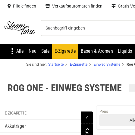
Filiale finden
Verkaufsautomaten finden
Gratis V
Steam time
Alle
Neu
Sale
E-Zigarette
Basen & Aromen
Liquids
Sie sind hier:
Startseite
E-Zigarette
Einweg Systeme
Rog 
ROG ONE - EINWEG SYSTEME
Preis
E-ZIGARETTE
All
Akkuträger