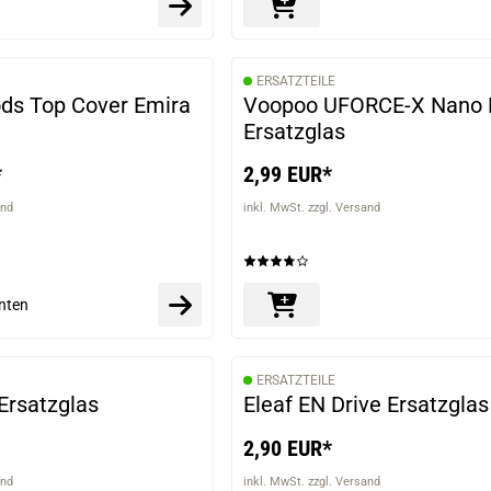
ERSATZTEILE
VARIANTEN
ds Top Cover Emira
Voopoo UFORCE-X Nano 
Ersatzglas
*
2,99 EUR*
and
inkl. MwSt. zzgl. Versand
nten
ERSATZTEILE
VARIANTEN
 Ersatzglas
Eleaf EN Drive Ersatzglas
2,90 EUR*
and
inkl. MwSt. zzgl. Versand