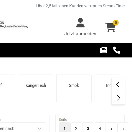
Über 2,5 Millionen Kunden vertrauen Steam-Time
0
Jetzt anmelden
f
KangerTech
Smok
Innokin
g
Seite
1
2
3
4
›
»