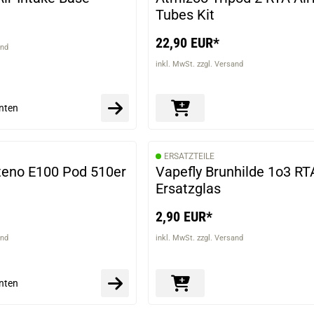
Tubes Kit
22,90 EUR*
and
inkl. MwSt. zzgl. Versand
nten
ERSATZTEILE
VARIANTEN
eno E100 Pod 510er
Vapefly Brunhilde 1o3 RT
Ersatzglas
2,90 EUR*
and
inkl. MwSt. zzgl. Versand
nten