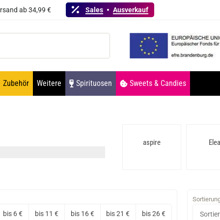
ersand ab 34,99 €
Sales
Ausverkauf
Zubehör
Weitere
Spirituosen
Sweets & Candies
Ambition Mods
Atmizoo
aspire
Elea
Sortierun
bis 6 €
bis 11 €
bis 16 €
bis 21 €
bis 26 €