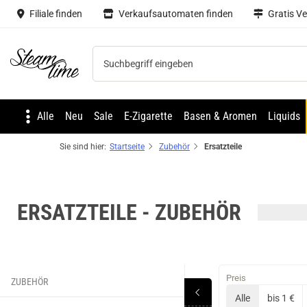
Filiale finden
Verkaufsautomaten finden
Gratis V
Steam time
Alle
Neu
Sale
E-Zigarette
Basen & Aromen
Liquids
Sie sind hier:
Startseite
Zubehör
Ersatzteile
GAS Mods
Quawins
Aviator Mods
ERSATZTEILE - ZUBEHÖR
Preis
ZUBEHÖR
Alle
bis 1 €