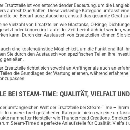
er Ersatzteile ist von entscheidender Bedeutung, um die Langlebig
rs aufrechtzuerhalten. Diese vielseitige Kategorie umfasst eine
igarette bei Bedarf auszutauschen, anstatt das gesamte Gerät zu 
 eine Vielzahl von Ersatzteilen wie Glastanks, O-Ringe, Dichtung
gesetzt oder können im Laufe der Zeit beeinträchtigt werden, w
ken kann. Durch den Austausch von Ersatzteilen können Sie siche
d auch eine kostengünstige Möglichkeit, um die Funktionalität Ihr
en Sie durch den Austausch von spezifischen Teilen Ihre Investi
g genießen.
er Ersatzteile richtet sich sowohl an Anfänger als auch an erf
eilen die Grundlagen der Wartung erlernen, während erfahrene 
l anzupassen.
LE BEI STEAM-TIME: QUALITÄT, VIELFALT U
der umfangreichen Welt der Ersatzteile bei Steam-Time – Ihrem
 In unserer breit gefächerten Kategorie bieten wir eine umfass
dukte namhafter Hersteller wie ThunderHead Creations, SmokerS
arum Steam-Time die perfekte Anlaufstelle für Qualität, Vielfalt u