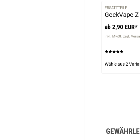
ERSATZTEILE
GeekVape Z 
ab 2,90 EUR*
inkl. MwSt. zzgl. Vers
Wähle aus
2 Varia
GEWÄHRLEI