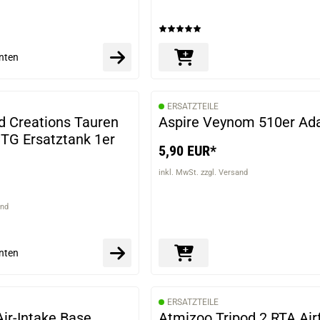
nten
ERSATZTEILE
VARIANTEN
 Creations Tauren
Aspire Veynom 510er Ad
TG Ersatztank 1er
5,90 EUR*
inkl. MwSt. zzgl. Versand
and
nten
ERSATZTEILE
VARIANTEN
ir-Intake Base
Atmizoo Tripod 2 RTA Air