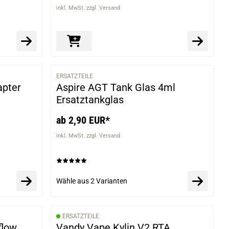
inkl. MwSt. zzgl. Versand
ERSATZTEILE
VARIANTEN
apter
Aspire AGT Tank Glas 4ml
Ersatztankglas
ab 2,90 EUR*
inkl. MwSt. zzgl. Versand
Wähle aus
2 Varianten
ERSATZTEILE
flow
Vandy Vape Kylin V2 RTA