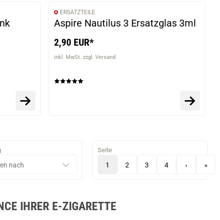
ERSATZTEILE
VARIANTEN
ank
Aspire Nautilus 3 Ersatzglas 3ml
2,90 EUR*
inkl. MwSt. zzgl. Versand
g
Seite
1
2
3
4
›
»
CE IHRER E-ZIGARETTE