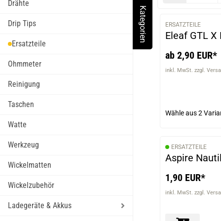
Drähte
Kategorien
Toggle Menu
Drip Tips
ERSATZTEILE
Eleaf GTL X 
Ersatzteile
ab 2,90 EUR*
Ohmmeter
inkl. MwSt. zzgl. Vers
Reinigung
Taschen
Wähle aus
2 Varia
Watte
Werkzeug
ERSATZTEILE
Aspire Nauti
Wickelmatten
1,90 EUR*
Wickelzubehör
inkl. MwSt. zzgl. Vers
Ladegeräte & Akkus