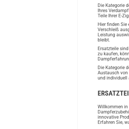
Die Kategorie d
Ihres Verdampfe
Teile Ihrer E-Z
Hier finden Sie
Verschleiß aus
Leistung auswir
bleibt.
Ersatzteile sin
zu kaufen, könn
Dampferfahrun
Die Kategorie d
Austausch von T
und individuel
ERSATZTEI
Willkommen in 
Dampferzubehör.
innovative Pro
Erfahren Sie, w