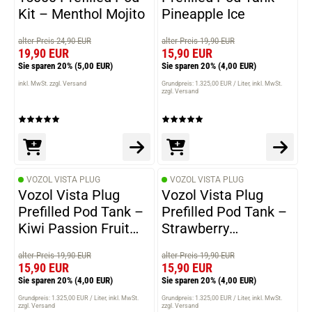
Kit – Menthol Mojito
Pineapple Ice
alter Preis 24,90 EUR
alter Preis 19,90 EUR
19,90 EUR
15,90 EUR
Sie sparen 20%
(5,00 EUR)
Sie sparen 20%
(4,00 EUR)
inkl. MwSt. zzgl. Versand
Grundpreis: 1.325,00 EUR / Liter
inkl. MwSt.
zzgl. Versand
VOZOL VISTA PLUG
VOZOL VISTA PLUG
Vozol Vista Plug
Vozol Vista Plug
Prefilled Pod Tank –
Prefilled Pod Tank –
Kiwi Passion Fruit
Strawberry
Guava
Raspberry Cherry
alter Preis 19,90 EUR
alter Preis 19,90 EUR
15,90 EUR
15,90 EUR
Sie sparen 20%
(4,00 EUR)
Sie sparen 20%
(4,00 EUR)
Grundpreis: 1.325,00 EUR / Liter
inkl. MwSt.
Grundpreis: 1.325,00 EUR / Liter
inkl. MwSt.
zzgl. Versand
zzgl. Versand