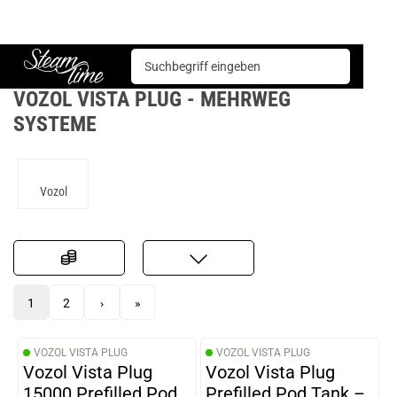
E-Zigarette
Mehrweg Systeme
Vozol Vista Plug
Steam time
VOZOL VISTA PLUG - MEHRWEG
SYSTEME
Vozol
1
2
›
»
VOZOL VISTA PLUG
VOZOL VISTA PLUG
Vozol Vista Plug
Vozol Vista Plug
15000 Prefilled Pod
Prefilled Pod Tank –