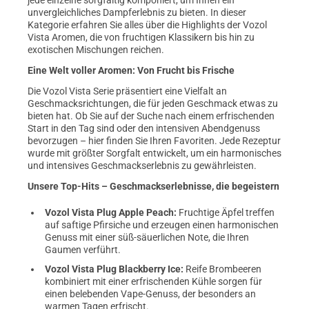
jede einzelne sorgfältig komponiert, um Ihnen ein
unvergleichliches Dampferlebnis zu bieten. In dieser
Kategorie erfahren Sie alles über die Highlights der Vozol
Vista Aromen, die von fruchtigen Klassikern bis hin zu
exotischen Mischungen reichen.
Eine Welt voller Aromen: Von Frucht bis Frische
Die Vozol Vista Serie präsentiert eine Vielfalt an
Geschmacksrichtungen, die für jeden Geschmack etwas zu
bieten hat. Ob Sie auf der Suche nach einem erfrischenden
Start in den Tag sind oder den intensiven Abendgenuss
bevorzugen – hier finden Sie Ihren Favoriten. Jede Rezeptur
wurde mit größter Sorgfalt entwickelt, um ein harmonisches
und intensives Geschmackserlebnis zu gewährleisten.
Unsere Top-Hits – Geschmackserlebnisse, die begeistern
Vozol Vista Plug Apple Peach:
Fruchtige Äpfel treffen
auf saftige Pfirsiche und erzeugen einen harmonischen
Genuss mit einer süß-säuerlichen Note, die Ihren
Gaumen verführt.
Vozol Vista Plug Blackberry Ice:
Reife Brombeeren
kombiniert mit einer erfrischenden Kühle sorgen für
einen belebenden Vape-Genuss, der besonders an
warmen Tagen erfrischt.