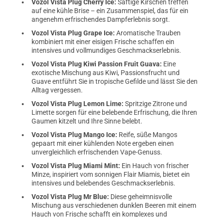
Vozol Vista Plug Cherry Ice:
Saftige Kirschen treffen
auf eine kühle Brise – ein Zusammenspiel, das für ein
angenehm erfrischendes Dampferlebnis sorgt.
Vozol Vista Plug Grape Ice:
Aromatische Trauben
kombiniert mit einer eisigen Frische schaffen ein
intensives und vollmundiges Geschmackserlebnis.
Vozol Vista Plug Kiwi Passion Fruit Guava:
Eine
exotische Mischung aus Kiwi, Passionsfrucht und
Guave entführt Sie in tropische Gefilde und lässt Sie den
Alltag vergessen.
Vozol Vista Plug Lemon Lime:
Spritzige Zitrone und
Limette sorgen für eine belebende Erfrischung, die Ihren
Gaumen kitzelt und Ihre Sinne belebt.
Vozol Vista Plug Mango Ice:
Reife, süße Mangos
gepaart mit einer kühlenden Note ergeben einen
unvergleichlich erfrischenden Vape-Genuss.
Vozol Vista Plug Miami Mint:
Ein Hauch von frischer
Minze, inspiriert vom sonnigen Flair Miamis, bietet ein
intensives und belebendes Geschmackserlebnis.
Vozol Vista Plug Mr Blue:
Diese geheimnisvolle
Mischung aus verschiedenen dunklen Beeren mit einem
Hauch von Frische schafft ein komplexes und