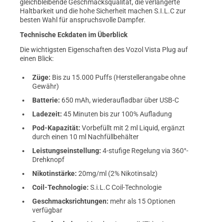
gleichbleibende Geschmacksqualität, die verlängerte
Haltbarkeit und die hohe Sicherheit machen S.I.L.C zur
besten Wahl für anspruchsvolle Dampfer.
Technische Eckdaten im Überblick
Die wichtigsten Eigenschaften des Vozol Vista Plug auf
einen Blick:
Züge:
Bis zu 15.000 Puffs (Herstellerangabe ohne
Gewähr)
Batterie:
650 mAh, wiederaufladbar über USB-C
Ladezeit:
45 Minuten bis zur 100% Aufladung
Pod-Kapazität:
Vorbefüllt mit 2 ml Liquid, ergänzt
durch einen 10 ml Nachfüllbehälter
Leistungseinstellung:
4-stufige Regelung via 360°-
Drehknopf
Nikotinstärke:
20mg/ml (2% Nikotinsalz)
Coil-Technologie:
S.i.L.C Coil-Technologie
Geschmacksrichtungen:
mehr als 15 Optionen
verfügbar