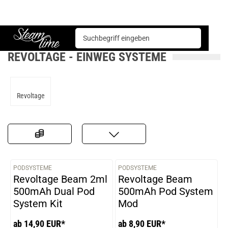
E-Zigarette
Einweg Systeme
Revoltage
Steam time
REVOLTAGE - EINWEG SYSTEME
Revoltage
PODSYSTEME
PODSYSTEME
VARIANTEN
VARIANTEN
Revoltage Beam 2ml
Revoltage Beam
500mAh Dual Pod
500mAh Pod System
System Kit
Mod
ab 14,90 EUR*
ab 8,90 EUR*