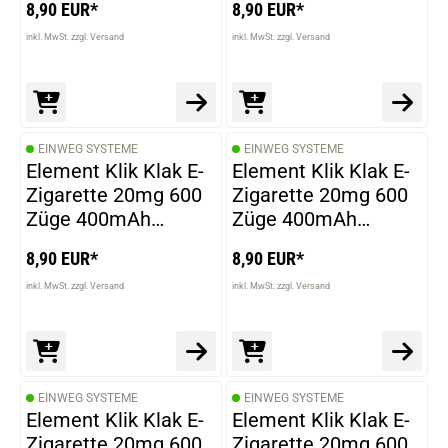
8,90 EUR*
8,90 EUR*
inkl. MwSt. zzgl. Versand
inkl. MwSt. zzgl. Versand
EINWEG SYSTEME
EINWEG SYSTEME
Element Klik Klak E-
Element Klik Klak E-
Zigarette 20mg 600
Zigarette 20mg 600
Züge 400mAh
Züge 400mAh
NicSalt Super Sour
NicSalt Raspberry
8,90 EUR*
8,90 EUR*
Lemonade
inkl. MwSt. zzgl. Versand
inkl. MwSt. zzgl. Versand
EINWEG SYSTEME
EINWEG SYSTEME
Element Klik Klak E-
Element Klik Klak E-
Zigarette 20mg 600
Zigarette 20mg 600