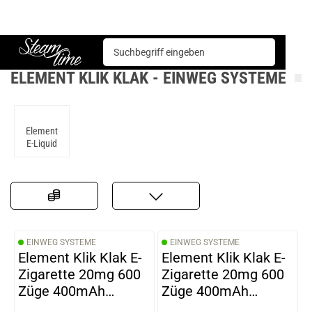
E-Zigarette
Einweg Systeme
Element Klik Klak
Steam time
ELEMENT KLIK KLAK - EINWEG SYSTEME
Element
E-Liquid
EINWEG SYSTEME
EINWEG SYSTEME
Element Klik Klak E-
Element Klik Klak E-
Zigarette 20mg 600
Zigarette 20mg 600
Züge 400mAh
Züge 400mAh
NicSalt Watermelon
NicSalt Tropical Fruit