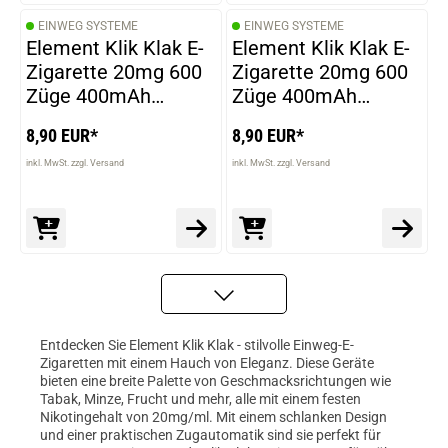
EINWEG SYSTEME
EINWEG SYSTEME
Element Klik Klak E-
Element Klik Klak E-
Zigarette 20mg 600
Zigarette 20mg 600
Züge 400mAh
Züge 400mAh
NicSalt Blue Sour
NicSalt Aloe Grape
8,90 EUR*
8,90 EUR*
Raspberry
inkl. MwSt. zzgl. Versand
inkl. MwSt. zzgl. Versand
Entdecken Sie Element Klik Klak - stilvolle Einweg-E-
Zigaretten mit einem Hauch von Eleganz. Diese Geräte
bieten eine breite Palette von Geschmacksrichtungen wie
Tabak, Minze, Frucht und mehr, alle mit einem festen
Nikotingehalt von 20mg/ml. Mit einem schlanken Design
und einer praktischen Zugautomatik sind sie perfekt für