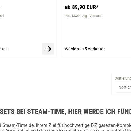
*
ab 89,90 EUR*
and
inkl. MwSt. zzgl. Versand
nten
Wähle aus
5 Varianten
Sortierun
ETS BEI STEAM-TIME, HIER WERDE ICH FÜND
 Steam-Time.de, Ihrem Ziel für hochwertige E-Zigaretten-Kompl
sive Auswahl an erstklassigen Komplettsets von namenhaften Her