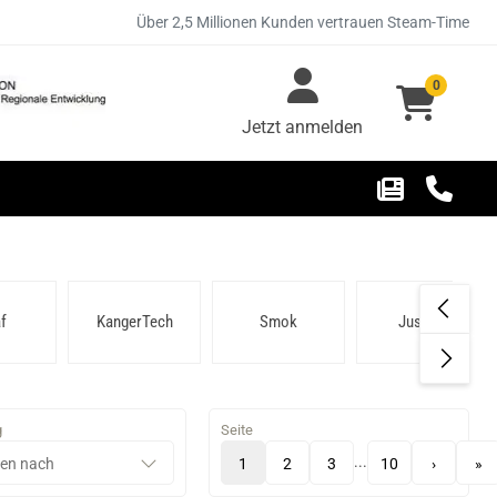
Über 2,5 Millionen Kunden vertrauen Steam-Time
0
Jetzt anmelden
f
KangerTech
Smok
Justfog
g
Seite
...
1
2
3
10
›
»