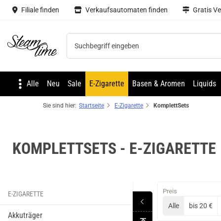
Filiale finden
Verkaufsautomaten finden
Gratis V
Steam time
Alle
Neu
Sale
E-Zigarette
Basen & Aromen
Liquids
Sie sind hier:
Startseite
E-Zigarette
KomplettSets
tries
Vaptio
OXVA
Kizoku
KOMPLETTSETS - E-ZIGARETTE
Preis
E-ZIGARETTE
Alle
bis 20 €
Akkuträger