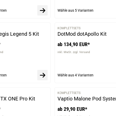
nten
Wähle aus
5 Varianten
KOMPLETTSETS
VARIANTEN
gis Legend 5 Kit
DotMod dotApollo Kit
*
ab 134,90 EUR*
and
inkl. MwSt. zzgl. Versand
nten
Wähle aus
4 Varianten
KOMPLETTSETS
VARIANTEN
TX ONE Pro Kit
Vaptio Malone Pod Syste
*
ab 29,90 EUR*