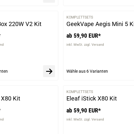
KOMPLETTSETS
VARIANTEN
ox 220W V2 Kit
GeekVape Aegis Mini 5 K
*
ab 59,90 EUR*
and
inkl. MwSt. zzgl. Versand
nten
Wähle aus
6 Varianten
KOMPLETTSETS
VARIANTEN
 X80 Kit
Eleaf iStick X80 Kit
*
ab 59,90 EUR*
and
inkl. MwSt. zzgl. Versand