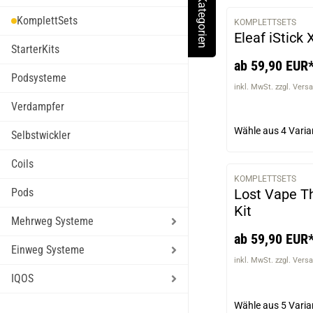
Kategorien
Toggle Menu
KomplettSets
KOMPLETTSETS
Eleaf iStick
StarterKits
ab 59,90 EUR
Podsysteme
inkl. MwSt. zzgl. Vers
Verdampfer
Wähle aus
4 Varia
Selbstwickler
Coils
KOMPLETTSETS
Lost Vape T
Pods
Kit
Mehrweg Systeme
ab 59,90 EUR
Einweg Systeme
inkl. MwSt. zzgl. Vers
IQOS
Wähle aus
5 Varia