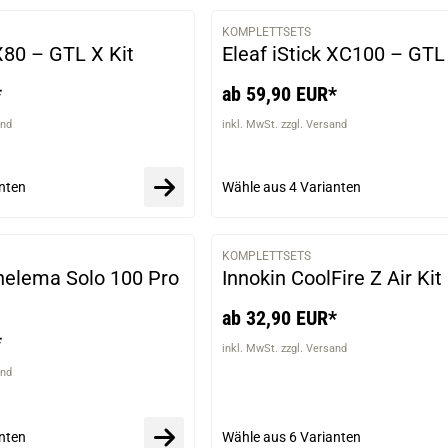
KOMPLETTSETS
VARIANTEN
 X80 – GTL X Kit
Eleaf iStick XC100 – GTL
*
ab 59,90 EUR*
and
inkl. MwSt. zzgl. Versand
nten
Wähle aus
4 Varianten
KOMPLETTSETS
VARIANTEN
helema Solo 100 Pro
Innokin CoolFire Z Air Kit
ab 32,90 EUR*
*
inkl. MwSt. zzgl. Versand
and
nten
Wähle aus
6 Varianten