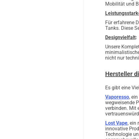
Mobilität und 
Leistungsstar
Für erfahrene D
Tanks. Diese S
Designvielfalt
:
Unsere Komplett
minimalistisc
nicht nur techni
Hersteller d
Es gibt eine Vi
Vaporesso
, ei
wegweisende Pr
verbinden. Mit
vertrauenswürdi
Lost Vape
, ein
innovative Pro
Technologie un