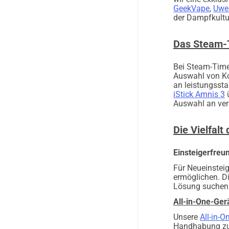
GeekVape
,
Uwel
der Dampfkultu
Das Steam-
Bei Steam-Time.
Auswahl von Kom
an leistungssta
iStick Amnis 3
ü
Auswahl an ver
Die Vielfalt
Einsteigerfreu
Für Neueinsteig
ermöglichen. D
Lösung suchen
All-in-One-Ger
Unsere
All-in-
Handhabung zu 