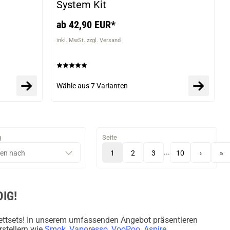
System Kit
ab 42,90 EUR*
inkl. MwSt. zzgl. Versand
Wähle aus
7 Varianten
g
Seite
...
1
2
3
10
›
»
IG!
ettsets! In unserem umfassenden Angebot präsentieren
stellern wie
Smok
,
Vaporesso
,
VooPoo
,
Aspire
,