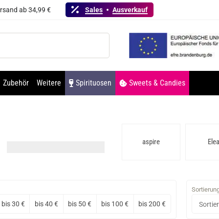
ersand ab 34,99 €
Sales
Ausverkauf
Zubehör
Weitere
Spirituosen
Sweets & Candies
Damn Vape
Rincoe
aspire
Elea
Sortierun
bis 30 €
bis 40 €
bis 50 €
bis 100 €
bis 200 €