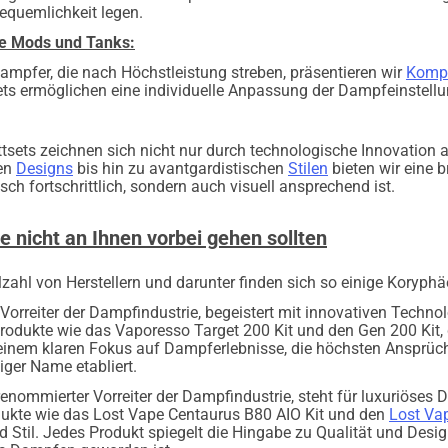
Bequemlichkeit legen.
ke Mods und Tanks:
ampfer, die nach Höchstleistung streben, präsentieren wir
Kompl
ets ermöglichen eine individuelle Anpassung der Dampfeinstell
sets zeichnen sich nicht nur durch technologische Innovation a
hen
Designs
bis hin zu avantgardistischen
Stilen
bieten wir eine b
sch fortschrittlich, sondern auch visuell ansprechend ist.
ie nicht an Ihnen vorbei gehen sollten
elzahl von Herstellern und darunter finden sich so einige Koryphä
n Vorreiter der Dampfindustrie, begeistert mit innovativen Tech
odukte wie das Vaporesso Target 200 Kit und den Gen 200 Kit, 
 einem klaren Fokus auf Dampferlebnisse, die höchsten Ansprüch
ger Name etabliert.
 renommierter Vorreiter der Dampfindustrie, steht für luxuriös
dukte wie das Lost Vape Centaurus B80 AIO Kit und den
Lost Va
d Stil. Jedes Produkt spiegelt die Hingabe zu Qualität und Des