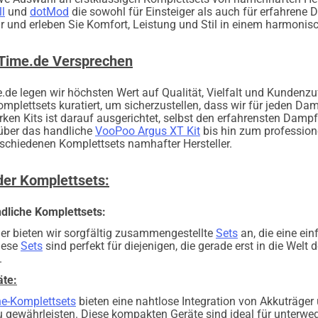
l
und
dotMod
die sowohl für Einsteiger als auch für erfahrene 
r und erleben Sie Komfort, Leistung und Stil in einem harmon
Time.de Versprechen
de legen wir höchsten Wert auf Qualität, Vielfalt und Kundenzuf
plettsets kuratiert, um sicherzustellen, dass wir für jeden Dam
rken Kits ist darauf ausgerichtet, selbst den erfahrensten Dam
ber das handliche
VooPoo Argus XT Kit
bis hin zum profession
schiedenen Komplettsets namhafter Hersteller.
 der Komplettsets:
ndliche Komplettsets:
er bieten wir sorgfältig zusammengestellte
Sets
an, die eine ei
iese
Sets
sind perfekt für diejenigen, die gerade erst in die We
.
äte:
One-Komplettsets
bieten eine nahtlose Integration von Akkuträge
gewährleisten. Diese kompakten Geräte sind ideal für unterwegs