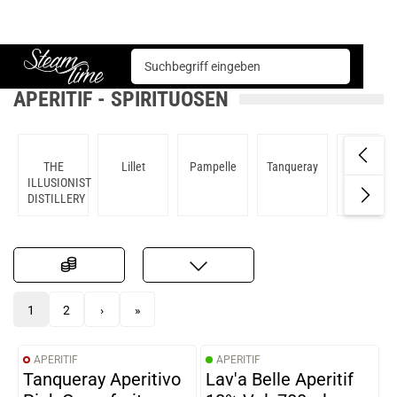
Spirituosen
Aperitif
Steam time
APERITIF - SPIRITUOSEN
THE
Lillet
Pampelle
Tanqueray
Bonanto
ILLUSIONIST
DISTILLERY
1
2
›
»
APERITIF
APERITIF
Tanqueray Aperitivo
Lav'a Belle Aperitif