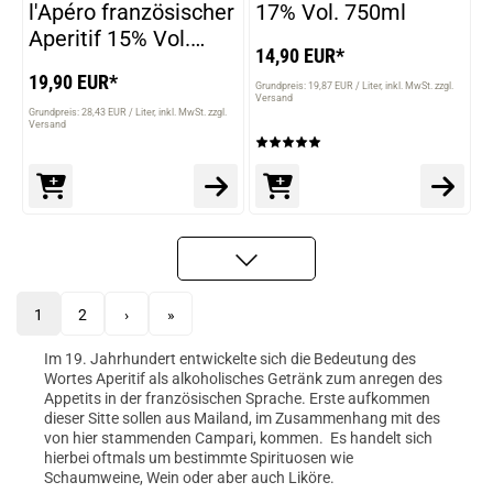
l'Apéro französischer
17% Vol. 750ml
Aperitif 15% Vol.
14,90 EUR*
700ml
19,90 EUR*
Grundpreis: 19,87 EUR / Liter
inkl. MwSt. zzgl.
Versand
Grundpreis: 28,43 EUR / Liter
inkl. MwSt. zzgl.
Versand
1
2
›
»
Im 19. Jahrhundert entwickelte sich die Bedeutung des
Wortes Aperitif als alkoholisches Getränk zum anregen des
Appetits in der französischen Sprache. Erste aufkommen
dieser Sitte sollen aus Mailand, im Zusammenhang mit des
von hier stammenden Campari, kommen. Es handelt sich
hierbei oftmals um bestimmte Spirituosen wie
Schaumweine, Wein oder aber auch Liköre.