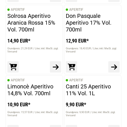
APERITIF
APERITIF
Solrosa Aperitivo
Don Pasquale
Aranica Rossa 15%
Aperitivo 17% Vol.
Vol. 700ml
700ml
14,90 EUR*
12,90 EUR*
Grundpreis: 21,29 EUR / Liter
inkl. MwSt. zzgl.
Grundpreis: 18,43 EUR / Liter
inkl. MwSt. zzgl.
Versand
Versand
APERITIF
APERITIF
Limoncè Aperitivo
Canti 25 Aperitivo
14,8% Vol. 700ml
11% Vol. 1L
10,90 EUR*
9,90 EUR*
Grundpreis: 15,57 EUR / Liter
inkl. MwSt. zzgl.
Grundpreis: 9,90 EUR / Liter
inkl. MwSt. zzgl.
Versand
Versand