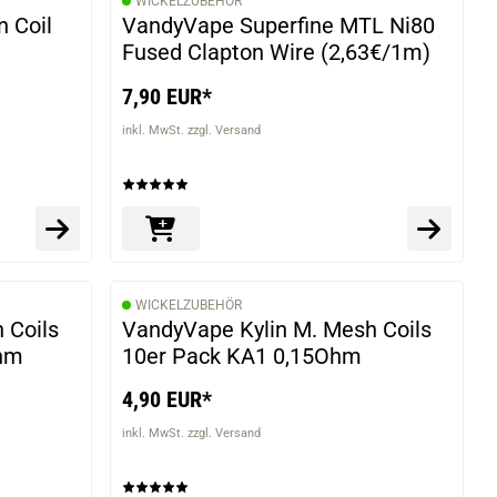
WICKELZUBEHÖR
 Coil
VandyVape Superfine MTL Ni80
Fused Clapton Wire (2,63€/1m)
7,90 EUR*
inkl. MwSt. zzgl. Versand
WICKELZUBEHÖR
 Coils
VandyVape Kylin M. Mesh Coils
Ohm
10er Pack KA1 0,15Ohm
4,90 EUR*
inkl. MwSt. zzgl. Versand