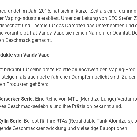
egründet im Jahr 2016, hat sich in kurzer Zeit als einer der inno
der Vaping-Industrie etabliert. Unter der Leitung von CEO Stefen 
eidenschaft und Energie für das Dampfen das Unternehmen und 
 vorantreibt, hat Vandy Vape sich einen Namen für Qualität, D
den Geschmack gemacht.
odukte von Vandy Vape
t bekannt für seine breite Palette an hochwertigen Vaping-Produ
nsteigern als auch bei erfahrenen Dampfern beliebt sind. Zu den
en Produkten gehören:
erserker Serie
: Eine Reihe von MTL (Mund-zu-Lunge) Verdampf
sives Geschmackserlebnis und ihre Präzision bekannt sind.
ylin Serie
: Beliebt für ihre RTAs (Rebuildable Tank Atomizers), b
agende Geschmacksentwicklung und vielseitige Bauoptionen.