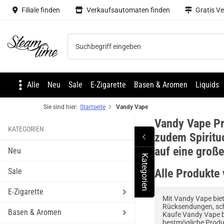
Filiale finden
Verkaufsautomaten finden
Gratis V
Steam time
Alle
Neu
Sale
E-Zigarette
Basen & Aromen
Liquids
Sie sind hier:
Startseite
Vandy Vape
Vandy Vape Pr
KATEGORIEN
zudem Spiritu
auf eine groß
Neu
Kategorien
Toggle Menu
Sale
Alle Produkte
E-Zigarette
Mit Vandy Vape biet
Rücksendungen, sch
Basen & Aromen
Kaufe Vandy Vape be
bestmögliche Produ