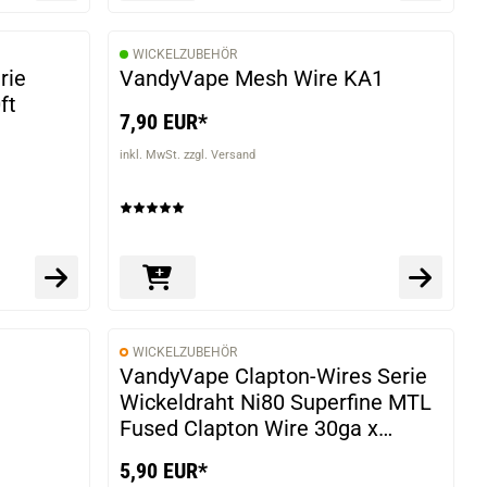
WICKELZUBEHÖR
rie
VandyVape Mesh Wire KA1
ft
7,90 EUR*
inkl. MwSt. zzgl. Versand
WICKELZUBEHÖR
VandyVape Clapton-Wires Serie
Wickeldraht Ni80 Superfine MTL
Fused Clapton Wire 30ga x
2(=)+38ga 10ft
5,90 EUR*