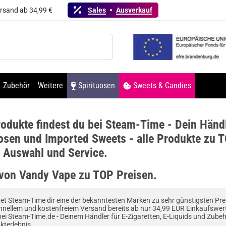
ersand ab 34,99 €
Sales
Ausverkauf
Zubehör
Weitere
Spirituosen
Sweets & Candies
odukte findest du bei Steam-Time - Dein Händl
osen und Imported Sweets - alle Produkte zu T
e Auswahl und Service.
 von Vandy Vape zu TOP Preisen.
et Steam-Time dir eine der bekanntesten Marken zu sehr günstigsten Preis
nellem und kostenfreiem Versand bereits ab nur 34,99 EUR Einkaufswer
i Steam-Time.de - Deinem Händler für E-Zigaretten, E-Liquids und Zube
kterlebnis.