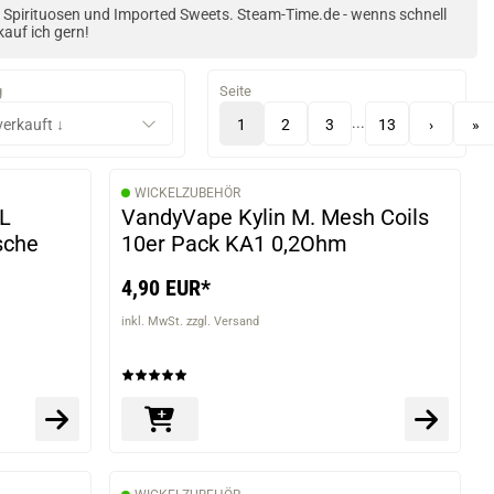
m Spirituosen und Imported Sweets. Steam-Time.de - wenns schnell
kauf ich gern!
g
Seite
...
1
2
3
13
›
»
WICKELZUBEHÖR
TL
VandyVape Kylin M. Mesh Coils
sche
10er Pack KA1 0,2Ohm
4,90 EUR*
inkl. MwSt. zzgl. Versand