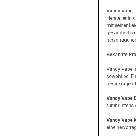
Vandy Vape, g
Hersteller in 
mit seiner L
gesamte Szene
hervorragen
Bekannte Pr
Vandy Vape is
sowohl bei Ei
herausragend
Vandy Vape B
für ihr inten
Vandy Vape K
eine hervorr