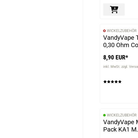
WICKELZUBEHÖR
VandyVape T
0,30 Ohm Coi
8,90 EUR*
inkl. MwSt. zzgl. Vers
WICKELZUBEHÖR
VandyVape M
Pack KA1 M.