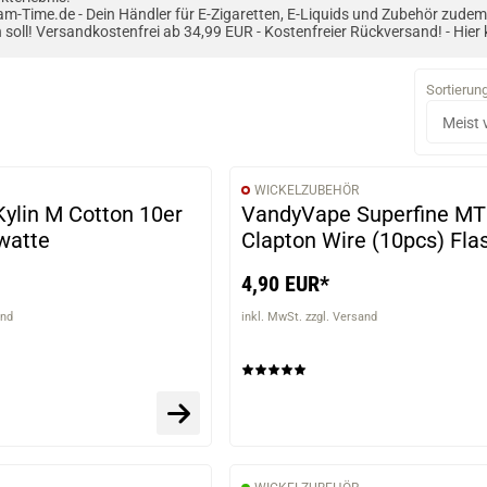
m-Time.de - Dein Händler für E-Zigaretten, E-Liquids und Zubehör zude
 soll! Versandkostenfrei ab 34,99 EUR - Kostenfreier Rückversand! - Hier 
Sortierun
WICKELZUBEHÖR
ylin M Cotton 10er
VandyVape Superfine M
watte
Clapton Wire (10pcs) Fla
4,90 EUR*
and
inkl. MwSt. zzgl. Versand