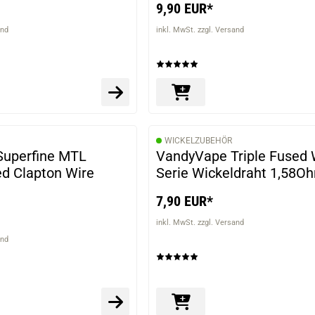
9,90 EUR*
and
inkl. MwSt. zzgl. Versand
WICKELZUBEHÖR
uperfine MTL
VandyVape Triple Fused 
d Clapton Wire
Serie Wickeldraht 1,58O
7,90 EUR*
inkl. MwSt. zzgl. Versand
and