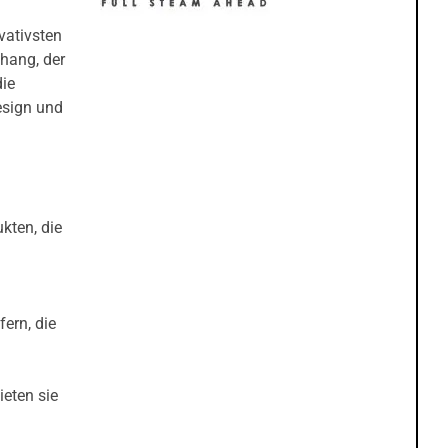
vativsten
Zhang, der
die
esign und
kten, die
ern, die
ieten sie