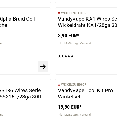
WICKELZUBEHÖR
lpha Braid Coil
VandyVape KA1 Wires Se
che
Wickeldraht KA1/28ga 30
3,90 EUR*
and
inkl. MwSt. zzgl. Versand
WICKELZUBEHÖR
S136 Wires Serie
VandyVape Tool Kit Pro
 SS316L/28ga 30ft
Wickelset
19,90 EUR*
and
inkl. MwSt. zzgl. Versand