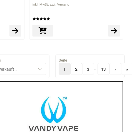
inkl. MwSt. zzgl. Versand
g
Seite
...
1
2
3
13
›
»