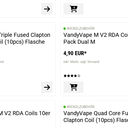
WICKELZUBEHÖR
riple Fused Clapton
VandyVape M V2 RDA Coi
l (10pcs) Flasche
Pack Dual M
4,90 EUR*
and
inkl. MwSt. zzgl. Versand
WICKELZUBEHÖR
 V2 RDA Coils 10er
VandyVape Quad Core F
Clapton Coil (10pcs) Fla