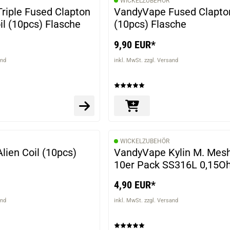
WICKELZUBEHÖR
riple Fused Clapton
VandyVape Fused Clapton
l (10pcs) Flasche
(10pcs) Flasche
9,90 EUR*
and
inkl. MwSt. zzgl. Versand
WICKELZUBEHÖR
ien Coil (10pcs)
VandyVape Kylin M. Mesh
10er Pack SS316L 0,15
4,90 EUR*
and
inkl. MwSt. zzgl. Versand