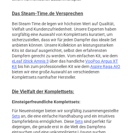
Das Steam-Time.de Versprechen
Bei Steam-Time.de legen wir höchsten Wert auf Qualität,
Vielfalt und Kundenzufriedenheit. Unsere Experten haben
sorgfältig eine Auswahl von Komplettsets kuratiert, um
sicherzustellen, dass wir für jeden Dampfer das ideale Set
anbieten können. Unsere Kollektion an leistungsstarken
Kits ist darauf ausgerichtet, selbst den erfahrensten
Dampfern gerecht zu werden. Vom einfachen Kit, wie dem
eLeaf iStick Amnis 3
über das handliche
VooPoo Argus XT
Kit
bis hin zum professionellen Kit wie dem
Aspire Raga AIO
bieten wir eine große Auswahl an verschiedenen
Komplettsets namhafter Hersteller.
Die Vielfalt der Komplettsets:
Einsteigerfreundliche Komplettsets:
Für Neueinsteiger bieten wir sorgfältig zusammengestellte
Sets
an, die eine einfache Handhabung und ein intuitives
Dampferlebnis ermöglichen. Diese
Sets
sind perfekt für
diejenigen, die gerade erst in die Welt des Dampfens
eintauchen und eine unkomplizierte Lösung suchen.