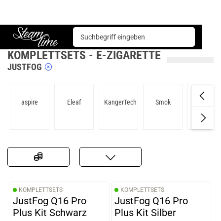
E-Zigarette
KomplettSets
Steam time
KOMPLETTSETS - E-ZIGARETTE
JUSTFOG
aspire
Eleaf
KangerTech
Smok
Justfog
KOMPLETTSETS
KOMPLETTSETS
JustFog Q16 Pro
JustFog Q16 Pro
Plus Kit Schwarz
Plus Kit Silber