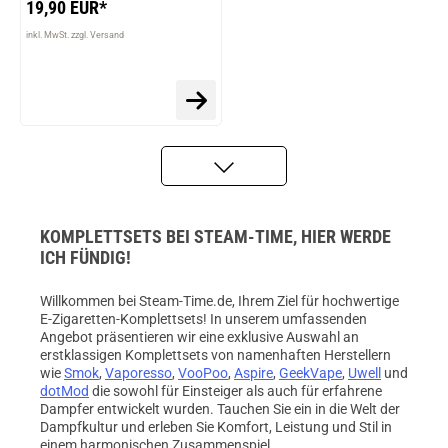
19,90 EUR*
inkl. MwSt. zzgl. Versand
KOMPLETTSETS BEI STEAM-TIME, HIER WERDE
ICH FÜNDIG!
Willkommen bei Steam-Time.de, Ihrem Ziel für hochwertige
E-Zigaretten-Komplettsets! In unserem umfassenden
Angebot präsentieren wir eine exklusive Auswahl an
erstklassigen Komplettsets von namenhaften Herstellern
wie
Smok
,
Vaporesso
,
VooPoo
,
Aspire
,
GeekVape
,
Uwell
und
dotMod
die sowohl für Einsteiger als auch für erfahrene
Dampfer entwickelt wurden. Tauchen Sie ein in die Welt der
Dampfkultur und erleben Sie Komfort, Leistung und Stil in
einem harmonischen Zusammenspiel.