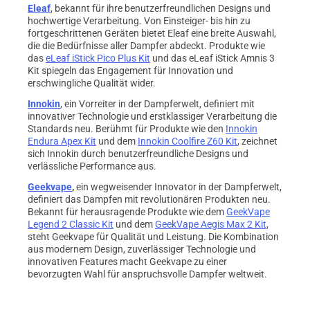
Eleaf
, bekannt für ihre benutzerfreundlichen Designs und
hochwertige Verarbeitung. Von Einsteiger- bis hin zu
fortgeschrittenen Geräten bietet Eleaf eine breite Auswahl,
die die Bedürfnisse aller Dampfer abdeckt. Produkte wie
das
eLeaf iStick Pico Plus Kit
und das eLeaf iStick Amnis 3
Kit spiegeln das Engagement für Innovation und
erschwingliche Qualität wider.
Innokin
, ein Vorreiter in der Dampferwelt, definiert mit
innovativer Technologie und erstklassiger Verarbeitung die
Standards neu. Berühmt für Produkte wie den
Innokin
Endura Apex Kit
und dem
Innokin Coolfire Z60 Kit
, zeichnet
sich Innokin durch benutzerfreundliche Designs und
verlässliche Performance aus.
Geekvape
,
ein wegweisender Innovator in der Dampferwelt,
definiert das Dampfen mit revolutionären Produkten neu.
Bekannt für herausragende Produkte wie dem
GeekVape
Legend 2 Classic Kit
und dem
GeekVape Aegis Max 2 Kit
,
steht Geekvape für Qualität und Leistung. Die Kombination
aus modernem Design, zuverlässiger Technologie und
innovativen Features macht Geekvape zu einer
bevorzugten Wahl für anspruchsvolle Dampfer weltweit.