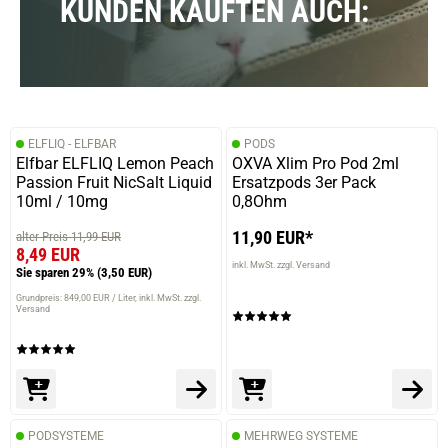
KUNDEN KAUFTEN AUCH:
ELFLIQ - ELFBAR
PODS
Elfbar ELFLIQ Lemon Peach
OXVA Xlim Pro Pod 2ml
Passion Fruit NicSalt Liquid
Ersatzpods 3er Pack
10ml / 10mg
0,8Ohm
11,90 EUR*
alter Preis 11,99 EUR
8,49 EUR
inkl. MwSt. zzgl. Versand
Sie sparen 29%
(3,50 EUR)
Grundpreis: 849,00 EUR / Liter
inkl. MwSt. zzgl.
Versand
PODSYSTEME
MEHRWEG SYSTEME