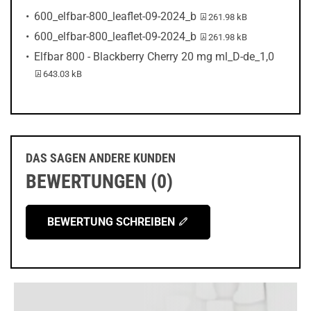
PDF-Datei:
600_elfbar-800_leaflet-09-2024_b
261.98 kB
PDF-Datei:
600_elfbar-800_leaflet-09-2024_b
261.98 kB
Elfbar 800 - Blackberry Cherry 20 mg ml_D-de_1,0
PDF-Datei:
643.03 kB
DAS SAGEN ANDERE KUNDEN
BEWERTUNGEN (0)
BEWERTUNG SCHREIBEN