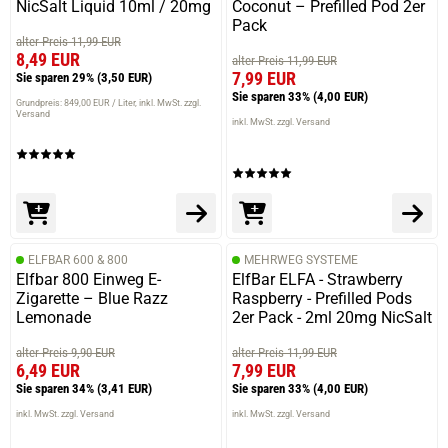
NicSalt Liquid 10ml / 20mg
Coconut – Prefilled Pod 2er
Pack
alter Preis 11,99 EUR
8,49 EUR
alter Preis 11,99 EUR
7,99 EUR
Sie sparen 29%
(3,50 EUR)
Sie sparen 33%
(4,00 EUR)
Grundpreis: 849,00 EUR / Liter
inkl. MwSt. zzgl.
Versand
inkl. MwSt. zzgl. Versand
ELFBAR 600 & 800
MEHRWEG SYSTEME
Elfbar 800 Einweg E-
ElfBar ELFA - Strawberry
Zigarette – Blue Razz
Raspberry - Prefilled Pods
Lemonade
2er Pack - 2ml 20mg NicSalt
alter Preis 9,90 EUR
alter Preis 11,99 EUR
6,49 EUR
7,99 EUR
Sie sparen 34%
(3,41 EUR)
Sie sparen 33%
(4,00 EUR)
inkl. MwSt. zzgl. Versand
inkl. MwSt. zzgl. Versand