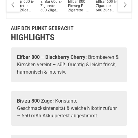
0 E-
ElfBar 600 E-
ElfBar 600 E-
Elfbar 800
ElfBar 600 E-
Elfbar 8
Zigarette
Zigarette
Einweg E-
Zigarette
Einweg E
e
600 Züge
600 Züge
Zigarette –
600 Züge
Zigarett
550mAh
550mAh
Strawberry
550mAh
Blue Raz
e
Banana Ice
Cola
Ice
Strawberry
Lemona
Banana
AUF DEN PUNKT GEBRACHT
HIGHLIGHTS
Elfbar
800 – Blackberry Cherry:
Brombeeren &
Kirschen vereint – süß, fruchtig & leicht frisch,
harmonisch & intensiv.
Bis zu
800 Züge
:
Konstante
Geschmacksintensität & weiche Nikotinzufuhr
– 550 mAh Akku perfekt abgestimmt.