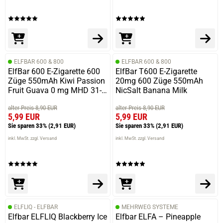
ELFBAR 600 & 800
ELFBAR 600 & 800
ElfBar 600 E-Zigarette 600
ElfBar T600 E-Zigarette
Züge 550mAh Kiwi Passion
20mg 600 Züge 550mAh
Fruit Guava 0 mg MHD 31-
NicSalt Banana Milk
12-2023
alter Preis 8,90 EUR
alter Preis 8,90 EUR
5,99 EUR
5,99 EUR
Sie sparen 33%
(2,91 EUR)
Sie sparen 33%
(2,91 EUR)
inkl. MwSt. zzgl. Versand
inkl. MwSt. zzgl. Versand
ELFLIQ - ELFBAR
MEHRWEG SYSTEME
Elfbar ELFLIQ Blackberry Ice
Elfbar ELFA – Pineapple