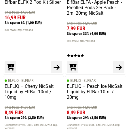
Elfbar ELFX 2 Pod Kit Silber
ElfBar ELFA - Apple Peach -
Prefilled Pods 2er Pack -
alter Preis 17,99 EUR
2ml 20mg NicSalt
16,99 EUR
Sie sparen 6%
(1,00 EUR)
alter Preis 11,99 EUR
7,99 EUR
inkl. MwSt. zzgl. Versand
Sie sparen 33%
(4,00 EUR)
inkl. MwSt. zzgl. Versand
ELFLIQ - ELFBAR
ELFLIQ - ELFBAR
ELFLIQ – Cherry NicSalt
ELFLIQ – Peach Ice NicSalt
Liquid by ElfBar 10ml /
Liquid by ElfBar 10ml /
10mg
20mg
alter Preis 11,99 EUR
alter Preis 11,99 EUR
8,49 EUR
8,49 EUR
Sie sparen 29%
(3,50 EUR)
Sie sparen 29%
(3,50 EUR)
Grundpreis: 849,00 EUR / Liter
inkl. MwSt. zzgl.
Grundpreis: 849,00 EUR / Liter
inkl. MwSt. zzgl.
Versand
Versand