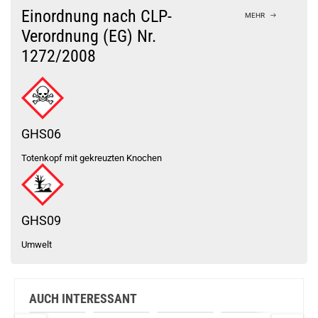
Bock auf was Neues?
Check das mal!
Einordnung nach CLP-
MEHR
QP Design Fatality M25 Remastered 4/5,5ml RTA Verdampfer Schwarz
Verordnung (EG) Nr.
1272/2008
Du willst Kröten sparen?
Schau mal hier!
Ijoy Luna 1,4ml 350mAh Pod System Kit Rot
GHS06
Totenkopf mit gekreuzten Knochen
GHS09
Umwelt
AUCH INTERESSANT