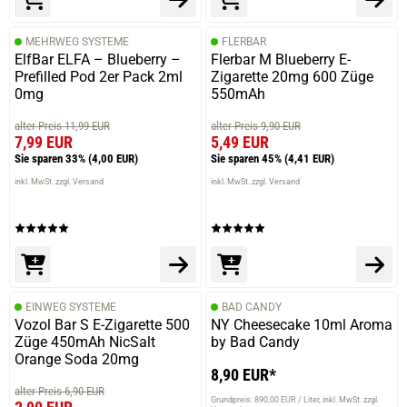
MEHRWEG SYSTEME
FLERBAR
ElfBar ELFA – Blueberry –
Flerbar M Blueberry E-
Prefilled Pod 2er Pack 2ml
Zigarette 20mg 600 Züge
0mg
550mAh
alter Preis 11,99 EUR
alter Preis 9,90 EUR
7,99 EUR
5,49 EUR
Sie sparen 33%
(4,00 EUR)
Sie sparen 45%
(4,41 EUR)
inkl. MwSt. zzgl. Versand
inkl. MwSt. zzgl. Versand
EINWEG SYSTEME
BAD CANDY
Vozol Bar S E-Zigarette 500
NY Cheesecake 10ml Aroma
Züge 450mAh NicSalt
by Bad Candy
Orange Soda 20mg
8,90 EUR*
alter Preis 6,90 EUR
Grundpreis: 890,00 EUR / Liter
inkl. MwSt. zzgl.