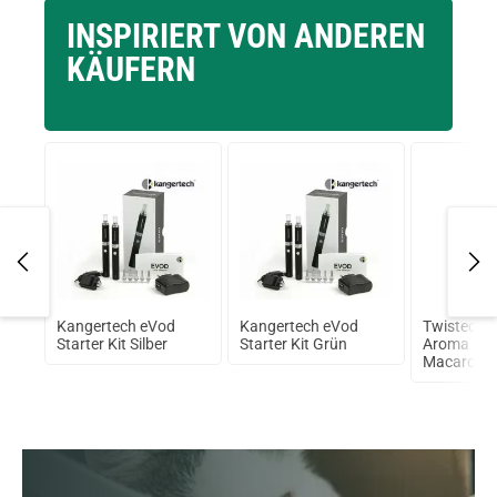
INSPIRIERT VON ANDEREN
KÄUFERN
Kangertech eVod
Kangertech eVod
Twisted V
L
Starter Kit Silber
Starter Kit Grün
Aroma 10m
Macaroon