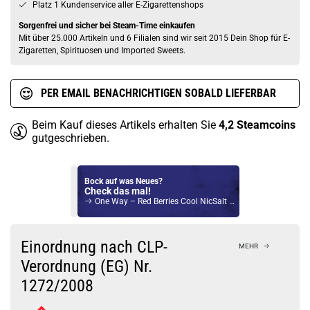
Platz 1 Kundenservice aller E-Zigarettenshops
Sorgenfrei und sicher bei Steam-Time einkaufen
Mit über 25.000 Artikeln und 6 Filialen sind wir seit 2015 Dein Shop für E-
Zigaretten, Spirituosen und Imported Sweets.
PER EMAIL BENACHRICHTIGEN SOBALD LIEFERBAR
Beim Kauf dieses Artikels erhalten Sie
4,2
Steamcoins
gutgeschrieben.
Bock auf was Neues?
Check das mal!
One Way – Red Berries Cool NicSalt Liquid by InnoCigs 0 mg / 10ml
Du willst Kröten sparen?
Schau mal hier!
Einordnung nach CLP-
MEHR
OneVape Air MOD 60 1500mAh 6,0ml Pod Kit Blau
Verordnung (EG) Nr.
1272/2008