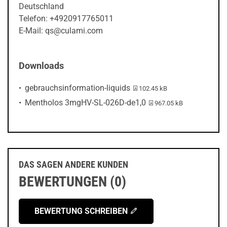
Deutschland
Telefon: +4920917765011
E-Mail: qs@culami.com
Downloads
PDF-Datei:
gebrauchsinformation-liquids
102.45 kB
PDF-Datei:
Mentholos 3mgHV-SL-026D-de1,0
967.05 kB
DAS SAGEN ANDERE KUNDEN
BEWERTUNGEN (0)
BEWERTUNG SCHREIBEN