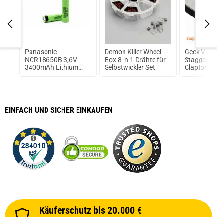
ine
Panasonic
Demon Killer Wheel
Geek Vape
NCR18650B 3,6V
Box 8 in 1 Drähte für
Staggered
3400mAh Lithium
Selbstwickler Set
Clapton Co
Ionen Akku
Fertigwick
EINFACH
UND SICHER
EINKAUFEN
Käuferschutz bis 20.000 €