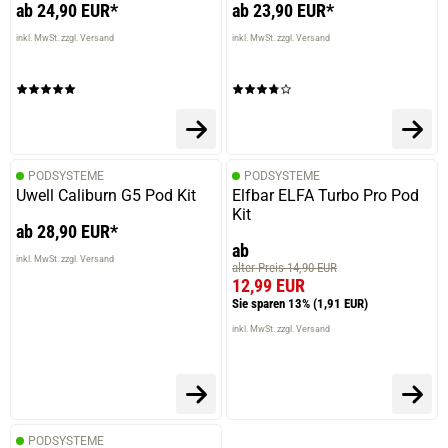
ab 24,90 EUR*
ab 23,90 EUR*
prev
next
inkl. MwSt. zzgl. Versand
inkl. MwSt. zzgl. Versand
PODSYSTEME
PODSYSTEME
Uwell Caliburn G5 Pod Kit
Elfbar ELFA Turbo Pro Pod
Kit
ab 28,90 EUR*
ab
inkl. MwSt. zzgl. Versand
alter Preis 14,90 EUR
12,99 EUR
Sie sparen 13%
(1,91 EUR)
inkl. MwSt. zzgl. Versand
PODSYSTEME