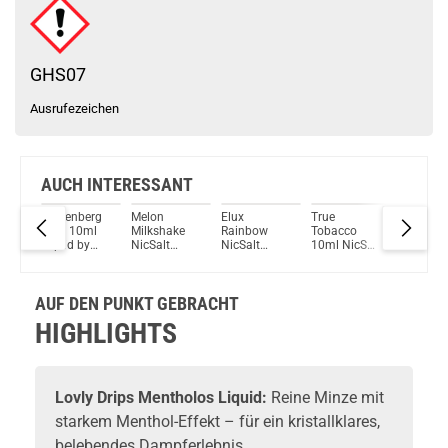
GHS07
Ausrufezeichen
AUCH INTERESSANT
Heisenberg
Melon
Elux
True
Cok Güz
Cola 10ml
Milkshake
Rainbow
Tobacco
Remake 
Liquid by
NicSalt
NicSalt
10ml NicSalt
10ml Liq
Vampire
Liquid by
Liquid
Liquid by
by Hayv
Vape
Holy Cow
Pod Salt
Juice
AUF DEN PUNKT GEBRACHT
HIGHLIGHTS
Lovly Drips Mentholos Liquid:
Reine Minze mit
starkem Menthol-Effekt – für ein kristallklares,
belebendes Dampferlebnis.