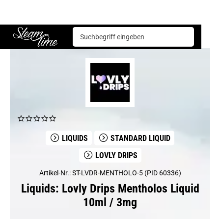
Liquids
Lovly Drips
Lovly Drips Mentholos Liquid 10ml / 3mg
Steam time
LIQUIDS
STANDARD LIQUID
LOVLY DRIPS
Artikel-Nr.: ST-LVDR-MENTHOLO-5 (PID 60336)
Liquids: Lovly Drips Mentholos Liquid
10ml / 3mg