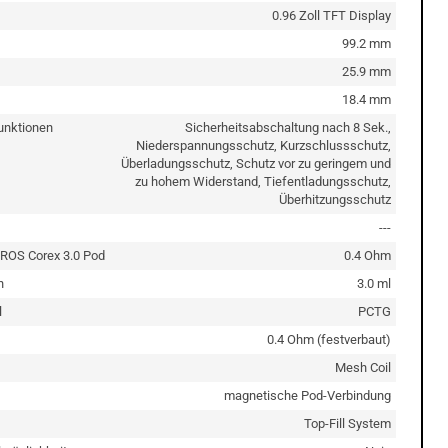
0.96 Zoll TFT Display
99.2 mm
25.9 mm
18.4 mm
unktionen
Sicherheitsabschaltung nach 8 Sek.,
Niederspannungsschutz, Kurzschlussschutz,
Überladungsschutz, Schutz vor zu geringem und
zu hohem Widerstand, Tiefentladungsschutz,
Überhitzungsschutz
---
ROS Corex 3.0 Pod
0.4 Ohm
n
3.0 ml
l
PCTG
0.4 Ohm (festverbaut)
Mesh Coil
magnetische Pod-Verbindung
Top-Fill System