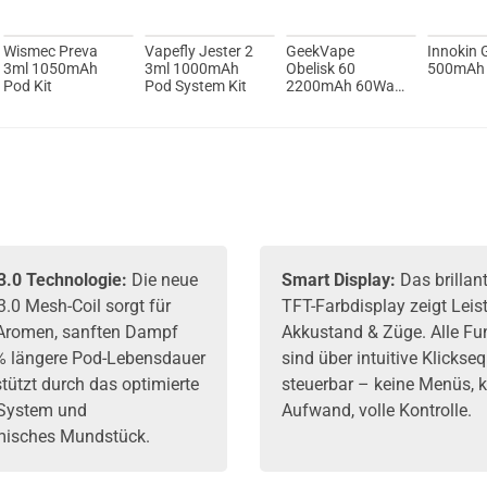
Wismec Preva
Vapefly Jester 2
GeekVape
Innokin 
3ml 1050mAh
3ml 1000mAh
Obelisk 60
500mAh 
Pod Kit
Pod System Kit
2200mAh 60Watt
4ml Pod System
Kit
.0 Technologie:
Die neue
Smart Display:
Das brillant
.0 Mesh-Coil sorgt für
TFT-Farbdisplay zeigt Leis
 Aromen, sanften Dampf
Akkustand & Züge. Alle Fu
% längere Pod-Lebensdauer
sind über intuitive Klicks
tützt durch das optimierte
steuerbar – keine Menüs, k
-System und
Aufwand, volle Kontrolle.
isches Mundstück.