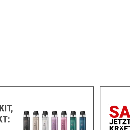
IT,
KT: