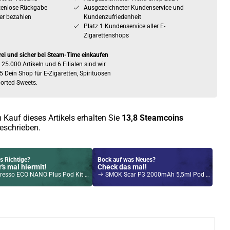
tenlose Rückgabe
Ausgezeichneter Kundenservice und
er bezahlen
Kundenzufriedenheit
Platz 1 Kundenservice aller E-
Zigarettenshops
rei und sicher bei Steam-Time einkaufen
 25.000 Artikeln und 6 Filialen sind wir
5 Dein Shop für E-Zigaretten, Spirituosen
orted Sweets.
 Kauf dieses Artikels erhalten Sie
13,8
Steamcoins
eschrieben.
s Richtige?
Bock auf was Neues?
's mal hiermit!
Check das mal!
sso ECO NANO Plus Pod Kit Schwarz
SMOK Scar P3 2000mAh 5,5ml Pod Kit Schwarz
Kröten sparen?
l hier!
yce Pro Pod System Kit Schwarz