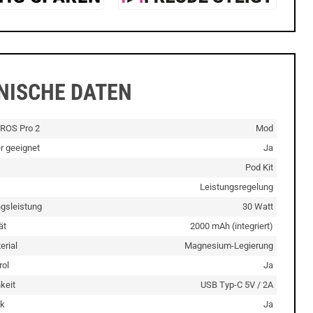
NISCHE DATEN
ROS Pro 2
Mod
er geeignet
Ja
Pod Kit
Leistungsregelung
gsleistung
30 Watt
ät
2000 mAh (integriert)
rial
Magnesium-Legierung
rol
Ja
keit
USB Typ-C 5V / 2A
k
Ja