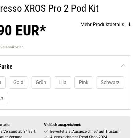
resso XROS Pro 2 Pod Kit
90 EUR*
Mehr Produktdetails
. Versandkosten
Farbe
u
Gold
Grün
Lila
Pink
Schwarz
er
rteile:
Vielfach ausgzeichnet:
is Versand ab 34,99 €
Bewertet als „Ausgezeichnet” auf Trustami
eller Versand
Ausgezeichneter Trend Shop 2024