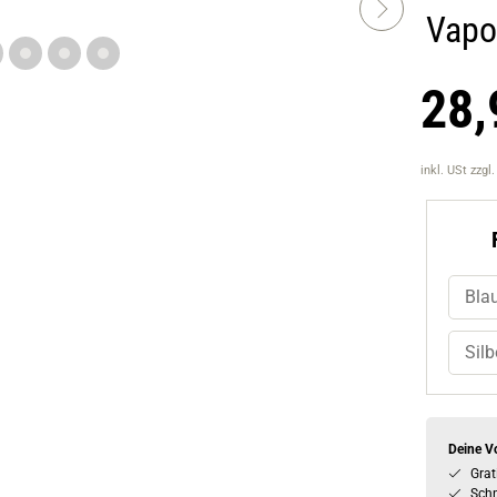
Vapo
28,
inkl. USt
zzgl
Bla
Silb
Deine Vo
Grat
Schn