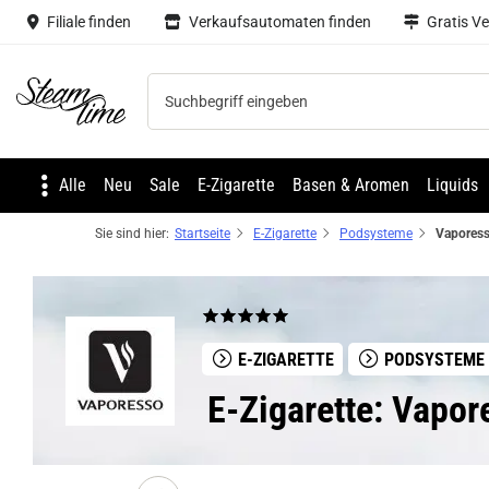
Filiale finden
Verkaufsautomaten finden
Gratis V
Steam time
Alle
Neu
Sale
E-Zigarette
Basen & Aromen
Liquids
Sie sind hier:
Startseite
E-Zigarette
Podsysteme
E-ZIGARETTE
PODSYSTEME
E-Zigarette: Vapor