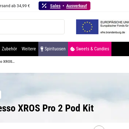
ersand ab 34,99 €
Sales
Ausverkauf
Zubehör
Weitere
Spirituosen
Sweets & Candies
Vaporesso XROS Pro 2 Pod Kit
esso XROS Pro 2 Pod Kit