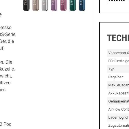
e
oresso
S-Serie.
TECH
er, die
uf
Vaporesso X
Für Einsteig
n. Die
uzelle,
Typ
wicht,
Regelbar
tiven
Max. Ausgan
ues
Akkukapazit
Gehäusemate
AirFlow Cont
Lademöglich
 2 Pod
Zugautomati