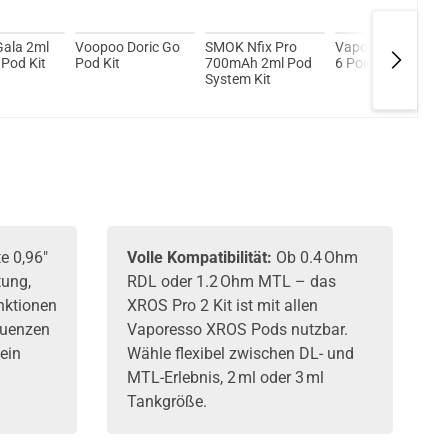
Gala 2ml
Voopoo Doric Go
SMOK Nfix Pro
Vaporesso XROS
Pod Kit
Pod Kit
700mAh 2ml Pod
6 Pod Kit
System Kit
e 0,96"
Volle Kompatibilität:
Ob 0.4 Ohm
tung,
RDL oder 1.2 Ohm MTL – das
nktionen
XROS Pro 2 Kit ist mit allen
equenzen
Vaporesso XROS Pods nutzbar.
ein
Wähle flexibel zwischen DL- und
MTL-Erlebnis, 2 ml oder 3 ml
Tankgröße.