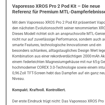
Vaporesso XROS Pro 2 Pod Kit – Die neue
Referenz für Premium MTL-Dampferlebniss
Mit dem Vaporesso XROS Pro 2 Pod Kit präsentiert Vap
den nächsten Evolutionsschritt seiner renommierten XRO
Dieses Modell richtet sich an anspruchsvolle MTL-Genieß
nicht nur auf zuverlässige Performance, sondern auch a
smarte Features, technologische Innovationen und ein
besonders schlankes, alltagstaugliches Design Wert lege
Kombination aus einer rekordverdächtigen 2000 mAh Akk
einem federleichten Magnesiumgehäuse mit nur 65 g Ge
hochmoderner COREX 3.0-Technologie sowie einem intui
0,96 Zoll TFT-Screen hebt das Dampfen auf ein ganz ne
Niveau.
Kompakt. Kraftvoll. Kontrolliert.
Der erste Eindruck trügt nicht: Das Vaporesso XROS Pro