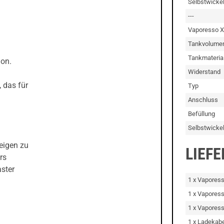
Selbstwicke
---
Vaporesso X
Tankvolume
Tankmateria
ion.
Widerstand
 das für
Typ
Anschluss
Befüllung
Selbstwicke
eigen zu
LIEF
rs
aster
1 x Vapores
1 x Vapores
1 x Vapores
1 x Ladekab