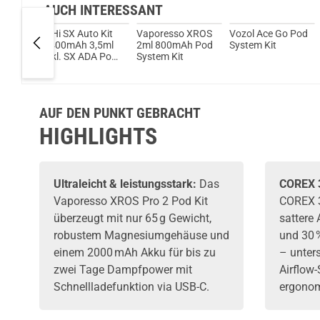
AUCH INTERESSANT
Aegis
YiHi SX Auto Kit
Vaporesso XROS
Vozol Ace Go Pod
od
1400mAh 3,5ml
2ml 800mAh Pod
System Kit
inkl. SX ADA Pod
System Kit
Tank
AUF DEN PUNKT GEBRACHT
HIGHLIGHTS
Ultraleicht & leistungsstark:
Das
COREX 3
Vaporesso XROS Pro 2 Pod Kit
COREX 3
überzeugt mit nur 65 g Gewicht,
sattere
robustem Magnesiumgehäuse und
und 30 
einem 2000 mAh Akku für bis zu
– unters
zwei Tage Dampfpower mit
Airflow
Schnellladefunktion via USB-C.
ergonom