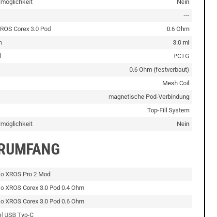
lmöglichkeit
Nein
---
ROS Corex 3.0 Pod
0.6 Ohm
n
3.0 ml
l
PCTG
0.6 Ohm (festverbaut)
Mesh Coil
magnetische Pod-Verbindung
Top-Fill System
lmöglichkeit
Nein
ERUMFANG
so XROS Pro 2 Mod
so XROS Corex 3.0 Pod 0.4 Ohm
so XROS Corex 3.0 Pod 0.6 Ohm
el USB Typ-C