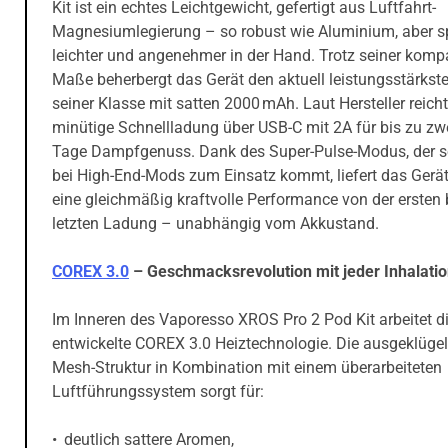
Kit ist ein echtes Leichtgewicht, gefertigt aus Luftfahrt-
Magnesiumlegierung – so robust wie Aluminium, aber s
leichter und angenehmer in der Hand. Trotz seiner komp
Maße beherbergt das Gerät den aktuell leistungsstärkst
seiner Klasse mit satten 2000 mAh. Laut Hersteller reicht
minütige Schnellladung über USB-C mit 2A für bis zu zwe
Tage Dampfgenuss. Dank des Super-Pulse-Modus, der s
bei High-End-Mods zum Einsatz kommt, liefert das Gerät
eine gleichmäßig kraftvolle Performance von der ersten 
letzten Ladung – unabhängig vom Akkustand.
COREX 3.0
– Geschmacksrevolution mit jeder Inhalati
Im Inneren des Vaporesso XROS Pro 2 Pod Kit arbeitet d
entwickelte COREX 3.0 Heiztechnologie. Die ausgeklügel
Mesh-Struktur in Kombination mit einem überarbeiteten
Luftführungssystem sorgt für:
deutlich sattere Aromen,