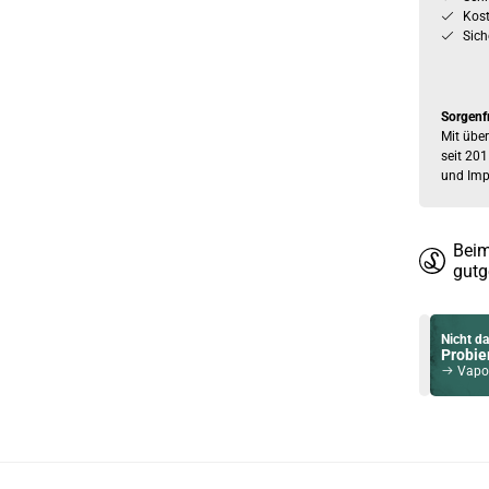
Kos
Sich
Sorgenf
Mit über
seit 201
und Imp
Beim
gutg
Nicht da
Probier
Vapore
Du willst 
Schau ma
Dovpo A