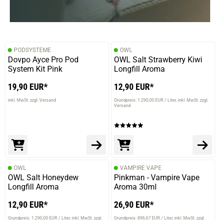
PODSYSTEME
OWL
Dovpo Ayce Pro Pod
OWL Salt Strawberry Kiwi
System Kit Pink
Longfill Aroma
19,90 EUR*
12,90 EUR*
inkl. MwSt. zzgl. Versand
Grundpreis: 1.290,00 EUR / Liter
inkl. MwSt. zzgl.
Versand
OWL
VAMPIRE VAPE
OWL Salt Honeydew
Pinkman - Vampire Vape
Longfill Aroma
Aroma 30ml
12,90 EUR*
26,90 EUR*
Grundpreis: 1.290,00 EUR / Liter
inkl. MwSt. zzgl.
Grundpreis: 896,67 EUR / Liter
inkl. MwSt. zzgl.