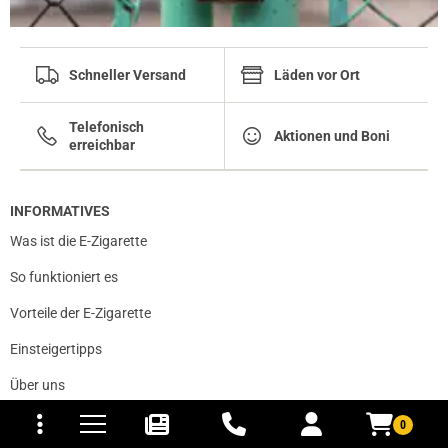
Schneller Versand
Läden vor Ort
Telefonisch
Aktionen und Boni
erreichbar
INFORMATIVES
Was ist die E-Zigarette
So funktioniert es
Vorteile der E-Zigarette
Einsteigertipps
Über uns
tomaten
fer- und Versandkosten
0
GESETZLICHES