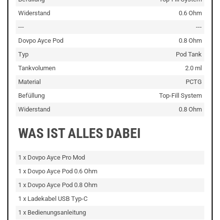
Widerstand
0.6 Ohm
---
---
Dovpo Ayce Pod
0.8 Ohm
Typ
Pod Tank
Tankvolumen
2.0 ml
Material
PCTG
Befüllung
Top-Fill System
Widerstand
0.8 Ohm
WAS IST ALLES DABEI
1 x Dovpo Ayce Pro Mod
1 x Dovpo Ayce Pod 0.6 Ohm
1 x Dovpo Ayce Pod 0.8 Ohm
1 x Ladekabel USB Typ-C
1 x Bedienungsanleitung