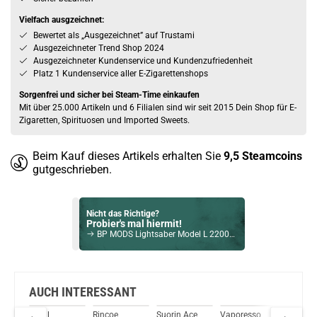
Vielfach ausgzeichnet:
Bewertet als „Ausgezeichnet” auf Trustami
Ausgezeichneter Trend Shop 2024
Ausgezeichneter Kundenservice und Kundenzufriedenheit
Platz 1 Kundenservice aller E-Zigarettenshops
Sorgenfrei und sicher bei Steam-Time einkaufen
Mit über 25.000 Artikeln und 6 Filialen sind wir seit 2015 Dein Shop für E-
Zigaretten, Spirituosen und Imported Sweets.
Beim Kauf dieses Artikels erhalten Sie
9,5
Steamcoins
gutgeschrieben.
Nicht das Richtige?
Probier's mal hiermit!
BP MODS Lightsaber Model L 2200mAh 60W 5,0ml Pod Kit rainbow-blackwood
Bock auf was Neues?
Check das mal!
SMOK Propod 800mAh 2ml Pod System Kit Grün
AUCH INTERESSANT
 Pro
Uwell
Rincoe
Suorin Ace
Vaporesso
Voopoo