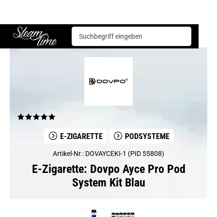
E-Zigarette
Podsysteme
Dovpo Ayce Pro Pod System Kit Blau
Steam time
E-ZIGARETTE
PODSYSTEME
Artikel-Nr.: DOVAYCEKI-1 (PID 55808)
E-Zigarette: Dovpo Ayce Pro Pod
System Kit Blau