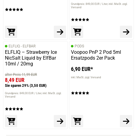
Grundpreis: 849,00 EUR / Liter
inkl. MwSt. zzgl.
Versand
ELFLIQ - ELFBAR
PODS
ELFLIQ – Strawberry Ice
Voopoo PnP 2 Pod 5ml
NicSalt Liquid by ElfBar
Ersatzpods 2er Pack
10ml / 20mg
6,90 EUR*
alter Preis 11,99 EUR
inkl. MwSt. zzgl. Versand
8,49 EUR
Sie sparen 29%
(3,50 EUR)
Grundpreis: 849,00 EUR / Liter
inkl. MwSt. zzgl.
Versand