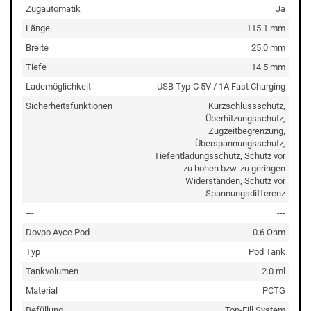
Zugautomatik
Ja
Länge
115.1 mm
Breite
25.0 mm
Tiefe
14.5 mm
Lademöglichkeit
USB Typ-C 5V / 1A Fast Charging
Sicherheitsfunktionen
Kurzschlussschutz,
Überhitzungsschutz,
Zugzeitbegrenzung,
Überspannungsschutz,
Tiefentladungsschutz, Schutz vor
zu hohen bzw. zu geringen
Widerständen, Schutz vor
Spannungsdifferenz
---
---
Dovpo Ayce Pod
0.6 Ohm
Typ
Pod Tank
Tankvolumen
2.0 ml
Material
PCTG
Befüllung
Top-Fill System