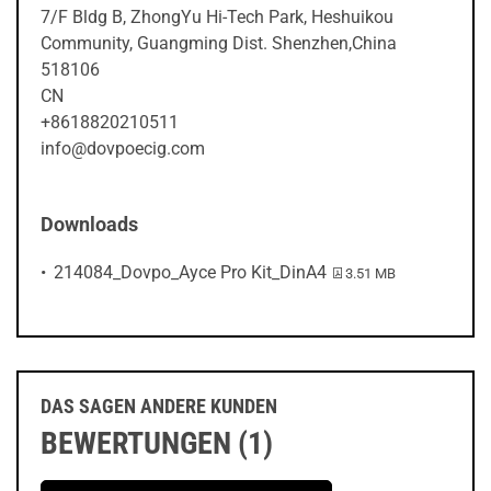
7/F Bldg B, ZhongYu Hi-Tech Park, Heshuikou
Community, Guangming Dist. Shenzhen,China
518106
CN
+8618820210511
info@dovpoecig.com
Downloads
PDF-Datei:
214084_Dovpo_Ayce Pro Kit_DinA4
3.51 MB
DAS SAGEN ANDERE KUNDEN
BEWERTUNGEN (1)