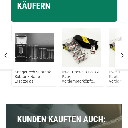
KÄUFERN
Kangertech Subtank
Uwell Crown 3 Coils 4
Uwell Crow
id
Subtank Nano
Pack
Pack
Ersatzglas
Verdampferköpfe
Verdampfe
0,25Ohm
0,5Ohm
KUNDEN KAUFTEN AUCH: