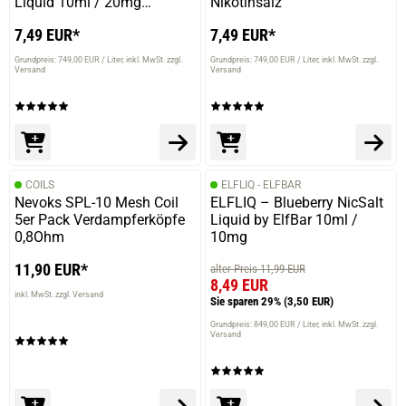
Liquid 10ml / 20mg
Nikotinsalz
Nikotinsalz
7,49 EUR*
7,49 EUR*
Grundpreis: 749,00 EUR / Liter
inkl. MwSt. zzgl.
Grundpreis: 749,00 EUR / Liter
inkl. MwSt. zzgl.
Versand
Versand
COILS
ELFLIQ - ELFBAR
Nevoks SPL-10 Mesh Coil
ELFLIQ – Blueberry NicSalt
5er Pack Verdampferköpfe
Liquid by ElfBar 10ml /
0,8Ohm
10mg
11,90 EUR*
alter Preis 11,99 EUR
8,49 EUR
inkl. MwSt. zzgl. Versand
Sie sparen 29%
(3,50 EUR)
Grundpreis: 849,00 EUR / Liter
inkl. MwSt. zzgl.
Versand