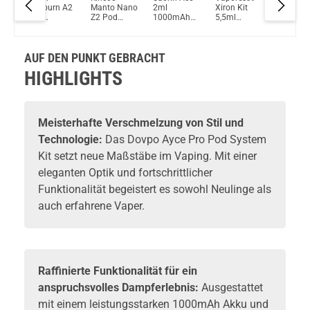
Du willst Kröten sparen?
Caliburn A2
Manto Nano
2ml
Xiron Kit
Drag Na
Schau mal hier!
t -
2ml
Z2 Pod
1000mAh
5,5ml
800mAh
Dovpo Ayce Pro Pod System Kit Silber
h
520mAh
System Kit
Pod Kit
1500mAh
2ml Pod
Pod System
Pod System
System K
Kit
Kit
AUF DEN PUNKT GEBRACHT
HIGHLIGHTS
Meisterhafte Verschmelzung von Stil und
Technologie:
Das Dovpo Ayce Pro Pod System
Kit setzt neue Maßstäbe im Vaping. Mit einer
eleganten Optik und fortschrittlicher
Funktionalität begeistert es sowohl Neulinge als
auch erfahrene Vaper.
Raffinierte Funktionalität für ein
anspruchsvolles Dampferlebnis:
Ausgestattet
mit einem leistungsstarken 1000mAh Akku und