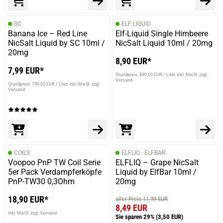
SC
ELF LIQUID
Banana Ice – Red Line
Elf-Liquid Single Himbeere
NicSalt Liquid by SC 10ml /
NicSalt Liquid 10ml / 20mg
20mg
8,90 EUR*
7,99 EUR*
Grundpreis: 890,00 EUR / Liter
inkl. MwSt. zzgl.
Versand
Grundpreis: 799,00 EUR / Liter
inkl. MwSt. zzgl.
Versand
COILS
ELFLIQ - ELFBAR
Voopoo PnP TW Coil Serie
ELFLIQ – Grape NicSalt
5er Pack Verdampferköpfe
Liquid by ElfBar 10ml /
PnP-TW30 0,3Ohm
20mg
18,90 EUR*
alter Preis 11,99 EUR
8,49 EUR
inkl. MwSt. zzgl. Versand
Sie sparen 29%
(3,50 EUR)