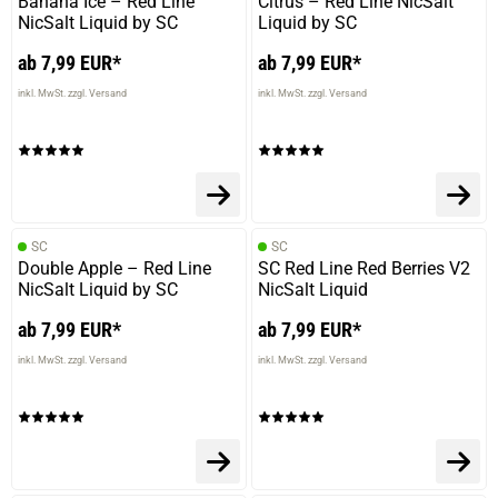
Banana Ice – Red Line
Citrus – Red Line NicSalt
NicSalt Liquid by SC
Liquid by SC
ab 7,99 EUR*
ab 7,99 EUR*
inkl. MwSt. zzgl. Versand
inkl. MwSt. zzgl. Versand
SC
SC
Double Apple – Red Line
SC Red Line Red Berries V2
NicSalt Liquid by SC
NicSalt Liquid
prev
next
ab 7,99 EUR*
ab 7,99 EUR*
inkl. MwSt. zzgl. Versand
inkl. MwSt. zzgl. Versand