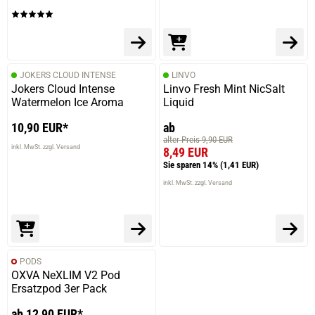
JOKERS CLOUD INTENSE
LINVO
Jokers Cloud Intense
Linvo Fresh Mint NicSalt
Watermelon Ice Aroma
Liquid
10,90 EUR*
ab
alter Preis 9,90 EUR
inkl. MwSt. zzgl. Versand
8,49 EUR
Sie sparen 14%
(1,41 EUR)
inkl. MwSt. zzgl. Versand
PODS
OXVA NeXLIM V2 Pod
Ersatzpod 3er Pack
ab 12,90 EUR*