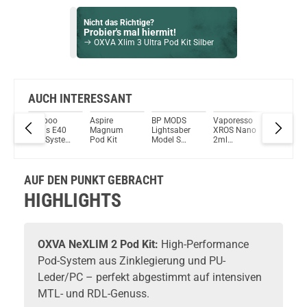
Nicht das Richtige?
Probier's mal hiermit!
OXVA Xlim 3 Ultra Pod Kit Silber
Bock auf was Neues?
Check das mal!
Elfbar MAX – Menthol – Prefilled Pod
AUCH INTERESSANT
Voopoo
Aspire
BP MODS
Vaporesso
Smok So
Du willst Kröten sparen?
Argus E40
Magnum
Lightsaber
XROS Nano
3ml
Schau mal hier!
Pod System
Pod Kit
Model S
2ml
700mAh
Ijoy Luna 1,4ml 350mAh Pod System Kit Grün
Kit
1500mAh
1000mAh
Pod Sys
tem
40W 5,0ml
Pod System
Kit
Pod Kit
Kit
AUF DEN PUNKT GEBRACHT
HIGHLIGHTS
OXVA
NeXLIM 2 Pod Kit:
High-Performance
Pod-System
aus Zinklegierung und PU-
Leder/PC – perfekt abgestimmt auf intensiven
MTL- und RDL-Genuss.