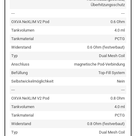
Überhitzungsschutz
---
---
OXVA NeXLIM V2 Pod
0.6 Ohm
Tankvolumen
4.0 ml
Tankmaterial
PCTG
Widerstand
0.6 Ohm (festverbaut)
Typ
Dual Mesh Coil
Anschluss
magnetische Pod-Verbindung
Befüllung
Top-Fill System
Selbstwickelmöglichkeit
Nein
---
---
OXVA NeXLIM V2 Pod
0.8 Ohm
Tankvolumen
4.0 ml
Tankmaterial
PCTG
Widerstand
0.8 Ohm (festverbaut)
Typ
Dual Mesh Coil