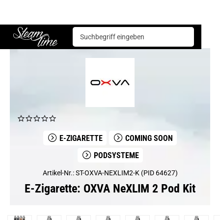
E-Zigarette
Podsysteme
OXVA NeXLIM 2 Pod Kit
Steam time
E-ZIGARETTE
COMING SOON
PODSYSTEME
Artikel-Nr.: ST-OXVA-NEXLIM2-K (PID 64627)
E-Zigarette: OXVA NeXLIM 2 Pod Kit