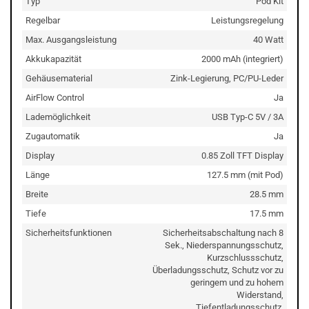
Typ
Pod Kit
Regelbar
Leistungsregelung
Max. Ausgangsleistung
40 Watt
Akkukapazität
2000 mAh (integriert)
Gehäusematerial
Zink-Legierung, PC/PU-Leder
AirFlow Control
Ja
Lademöglichkeit
USB Typ-C 5V / 3A
Zugautomatik
Ja
Display
0.85 Zoll TFT Display
Länge
127.5 mm (mit Pod)
Breite
28.5 mm
Tiefe
17.5 mm
Sicherheitsfunktionen
Sicherheitsabschaltung nach 8
Sek., Niederspannungsschutz,
Kurzschlussschutz,
Überladungsschutz, Schutz vor zu
geringem und zu hohem
Widerstand,
Tiefentladungsschutz,