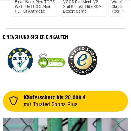
.5S+
Eleaf iStick Pico TC 75
VGOD Pro Mech V2
Wotofo Fu
Watt / MELO 3 Mini
2ml Kit inkl. Elite RDA
Clapton Pr
Full Kit Anthrazit
Desert Camo
10er Pack
Fertigwick
EINFACH
UND SICHER
EINKAUFEN
Käuferschutz bis 20.000 €
mit Trusted Shops Plus