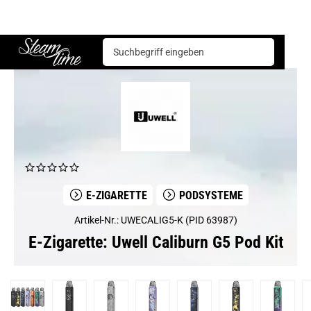
E-Zigarette
Podsysteme
Uwell Caliburn G5 Pod Kit
Steam time
E-ZIGARETTE
PODSYSTEME
Artikel-Nr.: UWECALIG5-K (PID 63987)
E-Zigarette: Uwell Caliburn G5 Pod Kit