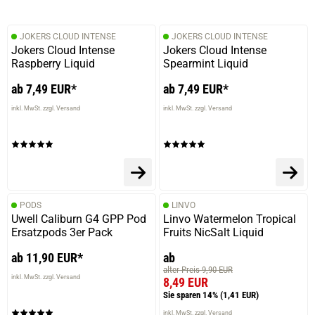
JOKERS CLOUD INTENSE
JOKERS CLOUD INTENSE
Jokers Cloud Intense
Jokers Cloud Intense
Raspberry Liquid
Spearmint Liquid
ab 7,49 EUR*
ab 7,49 EUR*
inkl. MwSt. zzgl. Versand
inkl. MwSt. zzgl. Versand
PODS
LINVO
Uwell Caliburn G4 GPP Pod
Linvo Watermelon Tropical
Ersatzpods 3er Pack
Fruits NicSalt Liquid
ab 11,90 EUR*
ab
alter Preis 9,90 EUR
inkl. MwSt. zzgl. Versand
8,49 EUR
Sie sparen 14%
(1,41 EUR)
inkl. MwSt. zzgl. Versand