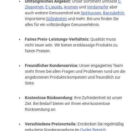
Umfangreiches Angebot:
Unser Sortiment umfasst
E-
Zigaretten
,
E-Liquids
,
Aromen
und
Verdampfer
aber
auch weitere Genussmittel wie
Spirituosen
,
Barzubehör
,
Importierte
Süßigkeiten
und mehr. Bei uns finden Sie
alles für ein vollständiges Genusserlebnis.
Faires Preis-Leistungs-Verhältnis:
Qualität muss
nicht teuer sein. Wir bieten erstklassige Produkte zu
fairen Preisen.
Freundlicher Kundenservice:
Unser engagiertes Team
steht Ihnen bei allen Fragen und Problemen rund um die
angebotenen Produkte kompetent und freundlich zur
Seite.
Kostenlose Rücksendung:
Ihre Zufriedenheit ist unser
Ziel. Bei Bedarf bieten wir Ihnen eine kostenlose
Rücksendung an.
Verschiedene Preisvorteile:
Entdecken Sie regelmäßig
reduzierte Sonderangebote im
Outlet-Bereich
.