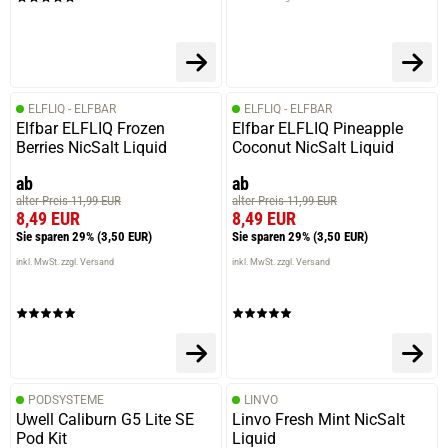
ELFLIQ - ELFBAR
ELFLIQ - ELFBAR
Elfbar ELFLIQ Frozen
Elfbar ELFLIQ Pineapple
Berries NicSalt Liquid
Coconut NicSalt Liquid
ab
ab
alter Preis 11,99 EUR
alter Preis 11,99 EUR
8,49 EUR
8,49 EUR
Sie sparen 29%
(3,50 EUR)
Sie sparen 29%
(3,50 EUR)
inkl. MwSt. zzgl. Versand
inkl. MwSt. zzgl. Versand
PODSYSTEME
LINVO
Uwell Caliburn G5 Lite SE
Linvo Fresh Mint NicSalt
Pod Kit
Liquid