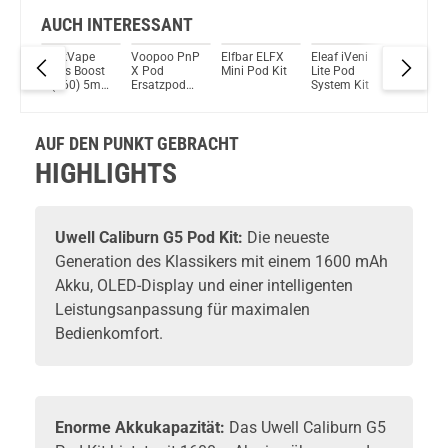
Check das mal!
GeekVape Aegis Mini 2 3,5ml 100W 2500mAh Kit inkl. Z Nano 2 Tank Grau
AUCH INTERESSANT
ni
GeekVape
Voopoo PnP
Elfbar ELFX
Eleaf iVeni
VooPoo
Du willst Kröten sparen?
it
Aegis Boost
X Pod
Mini Pod Kit
Lite Pod
Vinci X
Schau mal hier!
2 (B60) 5ml
Ersatzpod
System Kit
5,5ml P
Suorin Trio85 5ml 85 W Pod System Kit Blau
2000mAh
2er Pack
System K
Pod System
Kit
AUF DEN PUNKT GEBRACHT
HIGHLIGHTS
Uwell
Caliburn G5 Pod Kit:
Die neueste
Generation des Klassikers mit einem 1600 mAh
Akku, OLED-Display und einer intelligenten
Leistungsanpassung für maximalen
Bedienkomfort.
Enorme Akkukapazität:
Das Uwell Caliburn G5