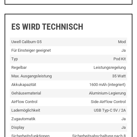
ES WIRD TECHNISCH
Uwell Caliburn G5
Mod
Für Einsteiger geeignet
Ja
Typ
Pod Kit
Regelbar
Leistungsregelung
Max. Ausgangsleistung
35 Watt
Akkukapazität
1600 mAh (integriert)
Gehäusematerial
Aluminium-Legierung
AirFlow Control
Side-AirFlow Control
Lademöglichkeit
USB Typ-C 5V / 2A
Zugautomatik
Ja
Display
Ja
Sicherheitsfunktionen
Sicherheitsabschaltung nach 8