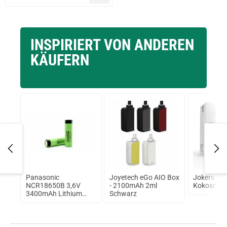
INSPIRIERT VON ANDEREN
KÄUFERN
prev
next
 RTA
Panasonic
Joyetech eGo AIO Box
Jokers Cl
NCR18650B 3,6V
- 2100mAh 2ml
Kokosnuss
3400mAh Lithium
Schwarz
Ionen Akku