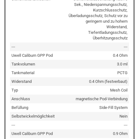
Sek., Niederspannungsschutz,
Kurzschlussschutz,
Überladungsschutz, Schutz vor zu
geringem und zu hohem
Widerstand,
Tiefentladungsschutz,
Überhitzungsschutz
---
---
Uwell Caliburn GPP Pod
0.4 Ohm
Tankvolumen
3.0 ml
Tankmaterial
PCTG
Widerstand
0.4 Ohm (festverbaut)
Typ
Mesh Coil
Anschluss
magnetische Pod-Verbindung
Befüllung
Side-Fill System
Selbstwickelmöglichkeit
Nein
---
---
Uwell Caliburn GPP Pod
0.9 Ohm