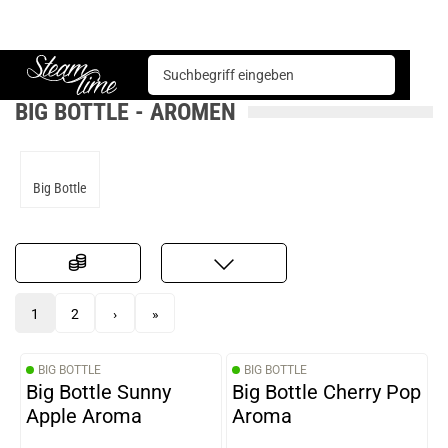
Basen & Aromen
Aromen
Big Bottle
Steam time
BIG BOTTLE - AROMEN
Big Bottle
1
2
›
»
BIG BOTTLE
BIG BOTTLE
Big Bottle Sunny
Big Bottle Cherry Pop
Apple Aroma
Aroma