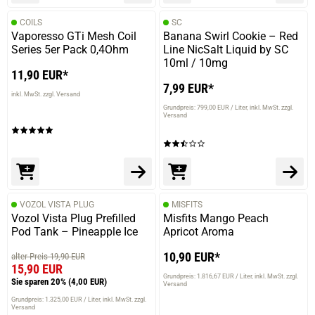
COILS
SC
Vaporesso GTi Mesh Coil
Banana Swirl Cookie – Red
Series 5er Pack 0,4Ohm
Line NicSalt Liquid by SC
10ml / 10mg
11,90 EUR*
7,99 EUR*
inkl. MwSt. zzgl. Versand
Grundpreis: 799,00 EUR / Liter
inkl. MwSt. zzgl.
Versand
VOZOL VISTA PLUG
MISFITS
Vozol Vista Plug Prefilled
Misfits Mango Peach
Pod Tank – Pineapple Ice
Apricot Aroma
10,90 EUR*
alter Preis 19,90 EUR
15,90 EUR
Grundpreis: 1.816,67 EUR / Liter
inkl. MwSt. zzgl.
Sie sparen 20%
(4,00 EUR)
Versand
Grundpreis: 1.325,00 EUR / Liter
inkl. MwSt. zzgl.
Versand