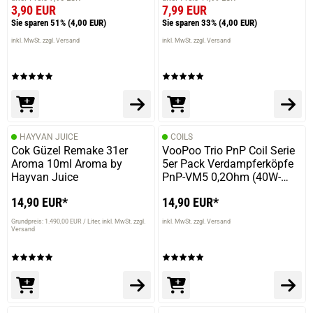
3,90 EUR
7,99 EUR
Sie sparen 51%
(4,00 EUR)
Sie sparen 33%
(4,00 EUR)
inkl. MwSt. zzgl. Versand
inkl. MwSt. zzgl. Versand
HAYVAN JUICE
COILS
Cok Güzel Remake 31er
VooPoo Trio PnP Coil Serie
Aroma 10ml Aroma by
5er Pack Verdampferköpfe
Hayvan Juice
PnP-VM5 0,2Ohm (40W-
60W)
14,90 EUR*
14,90 EUR*
Grundpreis: 1.490,00 EUR / Liter
inkl. MwSt. zzgl.
inkl. MwSt. zzgl. Versand
Versand