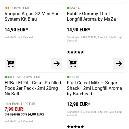
PODSYSTEME
MAZA
Voopoo Argus G2 Mini Pod
Bubble Gummy 10ml
System Kit Blau
Longfill Aroma by MaZa
14,90 EUR*
14,90 EUR*
inkl. MwSt. zzgl. Versand
Grundpreis: 1.490,00 EUR / Liter
inkl. MwSt. zzgl.
Versand
MEHRWEG SYSTEME
BRHD
ElfBar ELFA - Cola - Prefilled
Fruit Cereal Milk – Sugar
Pods 2er Pack - 2ml 20mg
Shack 12ml Longfill Aroma
NicSalt
by Barehead
12,90 EUR*
alter Preis 11,99 EUR
7,99 EUR
Grundpreis: 1.075,00 EUR / Liter
inkl. MwSt. zzgl.
Sie sparen 33%
(4,00 EUR)
Versand
inkl. MwSt. zzgl. Versand