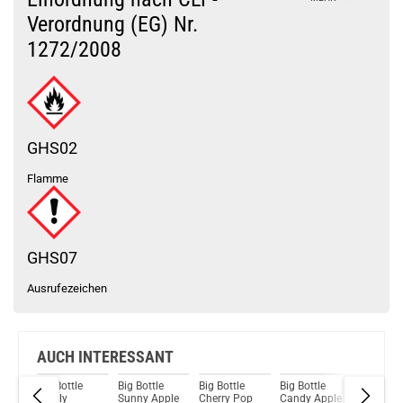
Dr. Frost Mango Pineapple Ice – Arctic Edition Aroma
Verordnung (EG) Nr.
1272/2008
Du willst Kröten sparen?
Schau mal hier!
Ambition Mods Kil-Lite DNA 60 Mod Akkuträger Lila
GHS02
Flamme
GHS07
Ausrufezeichen
AUCH INTERESSANT
Big Bottle
Big Bottle
Big Bottle
Big Bottle
Big Bottl
10ml
Lovely
Sunny Apple
Cherry Pop
Candy Apple
Mr. Mint