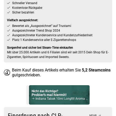
Schneller Versand
Kostenlose Rückgabe
Sicher bezahlen
Vielfach ausgzeichnet:
Bewertet als „Ausgezeichnet” auf Trustami
Ausgezeichneter Trend Shop 2024
Ausgezeichneter Kundenservice und Kundenzufriedenheit
Platz 1 Kundenservice aller E-Zigarettenshops
Sorgenfrei und sicher bei Steam-Time einkaufen
Mit über 25.000 Artikeln und 6 Filialen sind wir seit 2015 Dein Shop für E-
Zigaretten, Spirituosen und Imported Sweets.
Beim Kauf dieses Artikels erhalten Sie
5,2
Steamcoins
gutgeschrieben.
Nicht das Richtige?
Probier's mal hiermit!
Indiana Tabak 10ml Longfill Aroma by Big Bottle Flavours
Bock auf was Neues?
Check das mal!
Einordnung nach CLP-
MEHR