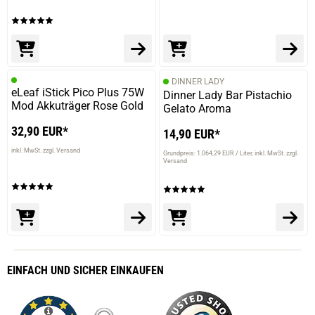
DINNER LADY
eLeaf iStick Pico Plus 75W
Dinner Lady Bar Pistachio
Mod Akkuträger Rose Gold
Gelato Aroma
32,90 EUR*
14,90 EUR*
inkl. MwSt. zzgl. Versand
Grundpreis: 1.064,29 EUR / Liter
inkl. MwSt. zzgl.
Versand
EINFACH
UND SICHER
EINKAUFEN