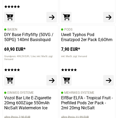
BASEN
PODS
DIY Base Fiftyfifty (50VG /
Uwell Typhos Pod
50PG) 140ml Basisliquid
Ersatzpod 2er Pack 0,6Ohm
69,90 EUR*
7,90 EUR*
Grundpreis: 499,29 EUR / Liter
inkl. MwSt. zzgl.
inkl. MwSt. zzgl. Versand
Versand
prev
next
EINWEG SYSTEME
MEHRWEG SYSTEME
Vozol Bar Lite E-Zigarette
ElfBar ELFA - Tropical Fruit -
20mg 600Züge 550mAh
Prefilled Pods 2er Pack -
NicSalt Watermelon Ice
2ml 20mg NicSalt
alter Preis 7,90 EUR
alter Preis 11,99 EUR