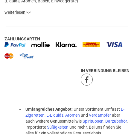
(Liquids, Aromen, Basen, Einweggeräte)
weiterlesen
ZAHLUNGSARTEN
IN VERBINDUNG BLEIBEN
Umfangreiches Angebot:
Unser Sortiment umfasst
E-
Zigaretten
,
E-Liquids
,
Aromen
und
Verdampfer
aber
auch weitere Genussmittel wie
Spirituosen
,
Barzubehör
,
Importierte
Süßigkeiten
und mehr. Bei uns finden Sie
alles für ein vollständiges Genusserlebnis.