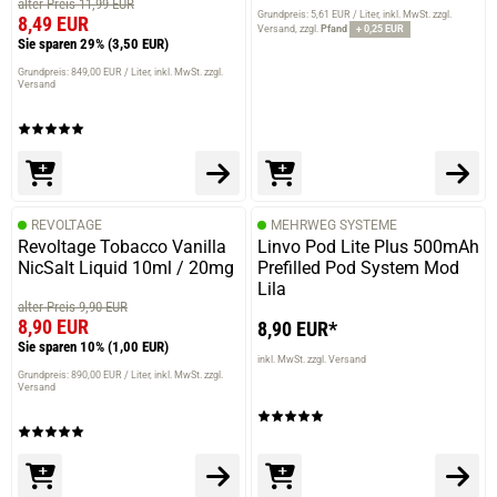
alter Preis 11,99 EUR
Grundpreis: 5,61 EUR / Liter
inkl. MwSt. zzgl.
8,49 EUR
Versand
zzgl.
Pfand
+ 0,25 EUR
Sie sparen 29%
(3,50 EUR)
Grundpreis: 849,00 EUR / Liter
inkl. MwSt. zzgl.
Versand
REVOLTAGE
MEHRWEG SYSTEME
Revoltage Tobacco Vanilla
Linvo Pod Lite Plus 500mAh
NicSalt Liquid 10ml / 20mg
Prefilled Pod System Mod
Lila
alter Preis 9,90 EUR
8,90 EUR
8,90 EUR*
Sie sparen 10%
(1,00 EUR)
inkl. MwSt. zzgl. Versand
Grundpreis: 890,00 EUR / Liter
inkl. MwSt. zzgl.
Versand