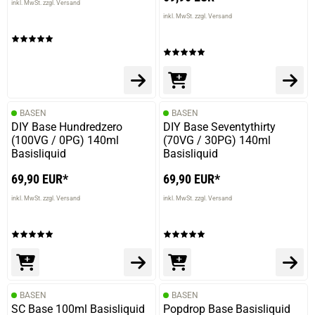
inkl. MwSt. zzgl. Versand
22.06.2024 — via
Trustedshops.de
inkl. MwSt. zzgl. Versand
Christoph N.
verifizierter Onlinekauf.
Geschmack
BASEN
BASEN
DIY Base Hundredzero
DIY Base Seventythirty
(100VG / 0PG) 140ml
(70VG / 30PG) 140ml
Basisliquid
Basisliquid
69,90 EUR*
69,90 EUR*
inkl. MwSt. zzgl. Versand
inkl. MwSt. zzgl. Versand
BASEN
BASEN
SC Base 100ml Basisliquid
Popdrop Base Basisliquid