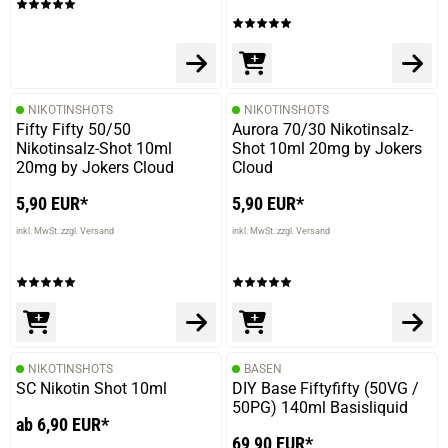
verifizierter Onlinekauf.
Die Bewertung erfolgte ohne Abgabe eines Kommentars
NIKOTINSHOTS
NIKOTINSHOTS
08.04.2025 — via
Trustedshops.de
Fifty Fifty 50/50
Aurora 70/30 Nikotinsalz-
Robert K.
Nikotinsalz-Shot 10ml
Shot 10ml 20mg by Jokers
20mg by Jokers Cloud
Cloud
verifizierter Onlinekauf.
Die Bewertung erfolgte ohne Abgabe eines Kommentars
5,90 EUR*
5,90 EUR*
inkl. MwSt. zzgl. Versand
inkl. MwSt. zzgl. Versand
01.10.2024 — via
Trustedshops.de
Alexander W.
verifizierter Onlinekauf.
Die Bewertung erfolgte ohne Abgabe eines Kommentars
NIKOTINSHOTS
BASEN
SC Nikotin Shot 10ml
DIY Base Fiftyfifty (50VG /
50PG) 140ml Basisliquid
ab 6,90 EUR*
69,90 EUR*