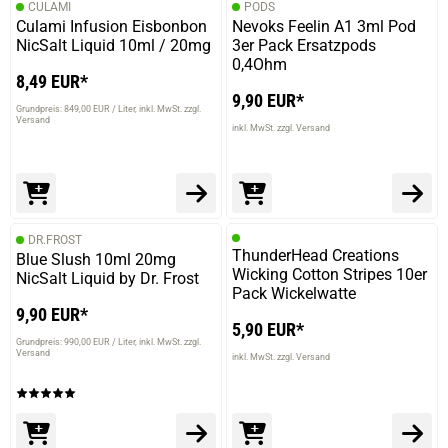
CULAMI
PODS
Culami Infusion Eisbonbon
Nevoks Feelin A1 3ml Pod
NicSalt Liquid 10ml / 20mg
3er Pack Ersatzpods
0,4Ohm
8,49 EUR*
9,90 EUR*
Grundpreis: 849,00 EUR / Liter
inkl. MwSt. zzgl.
Versand
inkl. MwSt. zzgl. Versand
DR.FROST
ThunderHead Creations
Blue Slush 10ml 20mg
Wicking Cotton Stripes 10er
NicSalt Liquid by Dr. Frost
Pack Wickelwatte
9,90 EUR*
5,90 EUR*
Grundpreis: 990,00 EUR / Liter
inkl. MwSt. zzgl.
Versand
inkl. MwSt. zzgl. Versand