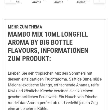
Lemon
Aroma
Aroma
Aroma
Waterme
y
Aroma
Longfill
e
Aroma
MEHR ZUM THEMA
MAMBO MIX 10ML LONGFILL
AROMA BY BIG BOTTLE
FLAVOURS, INFORMATIONEN
ZUM PRODUKT:
Erleben Sie den tropischen Mix des Sommers mit
diesem einzigartigen Fruchtaroma. Saftige Birne, süße
Melone, exotische Mango, erfrischende Ananas, reife
Kiwi und köstliche Kirsche vereinen sich zu einem
geschmacklichen Feuerwerk. Ein Hauch von Frische
rundet das Aroma perfekt ab und verleiht jedem Zug
eine angenehme Kühle.