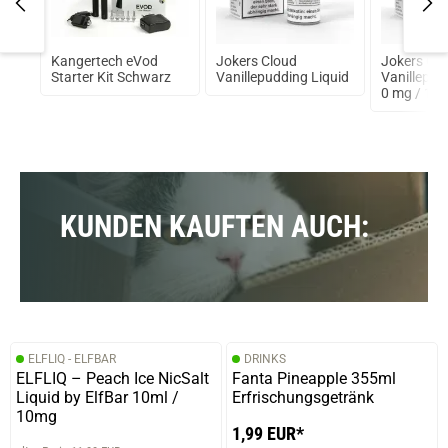
ton
Kangertech eVod
Jokers Cloud
Jokers Cl
6mm)
Starter Kit Schwarz
Vanillepudding Liquid
Vanillepud
0 mg / 10
KUNDEN KAUFTEN AUCH:
ELFLIQ - ELFBAR
DRINKS
ELFLIQ – Peach Ice NicSalt
Fanta Pineapple 355ml
Liquid by ElfBar 10ml /
Erfrischungsgetränk
10mg
1,99 EUR*