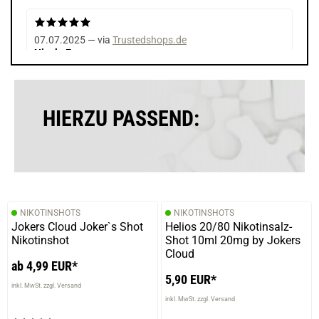
07.07.2025 — via
Trustedshops.de
Nicole E.
verifizierter Onlinekauf.
Die Bewertung erfolgte ohne Abgabe eines Kommentars
HIERZU PASSEND:
02.07.2025 — via
Trustedshops.de
Steven W.
verifizierter Onlinekauf.
NIKOTINSHOTS
NIKOTINSHOTS
Die Bewertung erfolgte ohne Abgabe eines Kommentars
Jokers Cloud Joker`s Shot
Helios 20/80 Nikotinsalz-
Nikotinshot
Shot 10ml 20mg by Jokers
Cloud
ab 4,99 EUR*
5,90 EUR*
07.05.2025 — via
Trustedshops.de
inkl. MwSt. zzgl. Versand
Anita F.
inkl. MwSt. zzgl. Versand