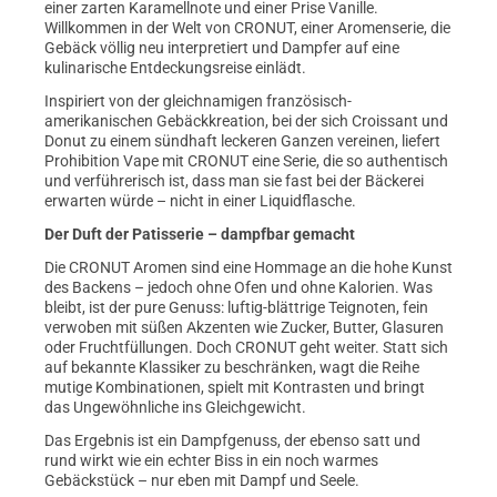
einer zarten Karamellnote und einer Prise Vanille.
Willkommen in der Welt von CRONUT, einer Aromenserie, die
Gebäck völlig neu interpretiert und Dampfer auf eine
kulinarische Entdeckungsreise einlädt.
Inspiriert von der gleichnamigen französisch-
amerikanischen Gebäckkreation, bei der sich Croissant und
Donut zu einem sündhaft leckeren Ganzen vereinen, liefert
Prohibition Vape mit CRONUT eine Serie, die so authentisch
und verführerisch ist, dass man sie fast bei der Bäckerei
erwarten würde – nicht in einer Liquidflasche.
Der Duft der Patisserie – dampfbar gemacht
Die CRONUT Aromen sind eine Hommage an die hohe Kunst
des Backens – jedoch ohne Ofen und ohne Kalorien. Was
bleibt, ist der pure Genuss: luftig-blättrige Teignoten, fein
verwoben mit süßen Akzenten wie Zucker, Butter, Glasuren
oder Fruchtfüllungen. Doch CRONUT geht weiter. Statt sich
auf bekannte Klassiker zu beschränken, wagt die Reihe
mutige Kombinationen, spielt mit Kontrasten und bringt
das Ungewöhnliche ins Gleichgewicht.
Das Ergebnis ist ein Dampfgenuss, der ebenso satt und
rund wirkt wie ein echter Biss in ein noch warmes
Gebäckstück – nur eben mit Dampf und Seele.