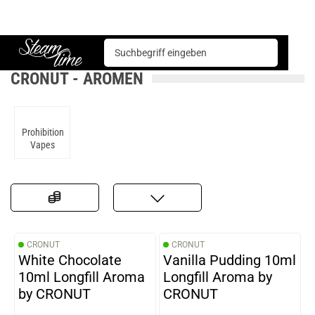
Basen & Aromen
Aromen
Cronut
Steam time
CRONUT - AROMEN
Prohibition
Vapes
CRONUT
CRONUT
White Chocolate
Vanilla Pudding 10ml
10ml Longfill Aroma
Longfill Aroma by
by CRONUT
CRONUT