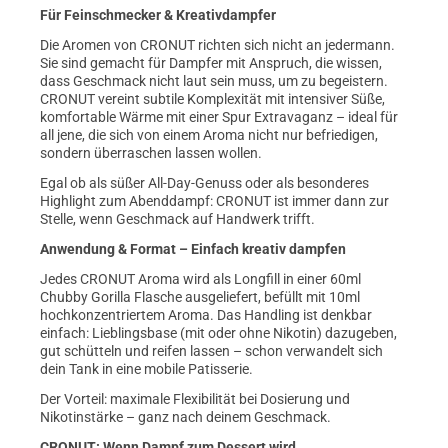
Für Feinschmecker & Kreativdampfer
Die Aromen von CRONUT richten sich nicht an jedermann.
Sie sind gemacht für Dampfer mit Anspruch, die wissen,
dass Geschmack nicht laut sein muss, um zu begeistern.
CRONUT vereint subtile Komplexität mit intensiver Süße,
komfortable Wärme mit einer Spur Extravaganz – ideal für
all jene, die sich von einem Aroma nicht nur befriedigen,
sondern überraschen lassen wollen.
Egal ob als süßer All-Day-Genuss oder als besonderes
Highlight zum Abenddampf: CRONUT ist immer dann zur
Stelle, wenn Geschmack auf Handwerk trifft.
Anwendung & Format – Einfach kreativ dampfen
Jedes CRONUT Aroma wird als Longfill in einer 60ml
Chubby Gorilla Flasche ausgeliefert, befüllt mit 10ml
hochkonzentriertem Aroma. Das Handling ist denkbar
einfach: Lieblingsbase (mit oder ohne Nikotin) dazugeben,
gut schütteln und reifen lassen – schon verwandelt sich
dein Tank in eine mobile Patisserie.
Der Vorteil: maximale Flexibilität bei Dosierung und
Nikotinstärke – ganz nach deinem Geschmack.
CRONUT: Wenn Dampf zum Dessert wird