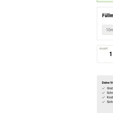
Füll
10m
Anzahl
Deine Vo
Grat
Schn
Kos
Sich