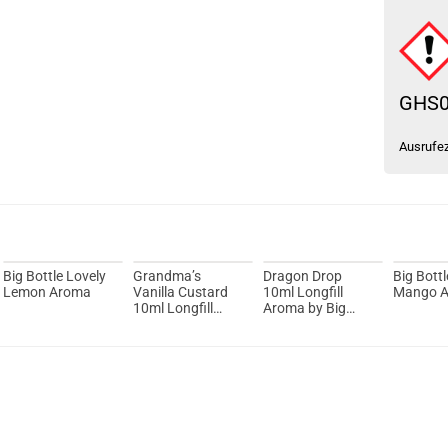
GHS
Ausrufe
Big Bottle Lovely
Grandma’s
Dragon Drop
Big Bott
Lemon Aroma
Vanilla Custard
10ml Longfill
Mango 
10ml Longfill
Aroma by Big
Aroma by Big
Bottle Flavours
Bottle Flavours