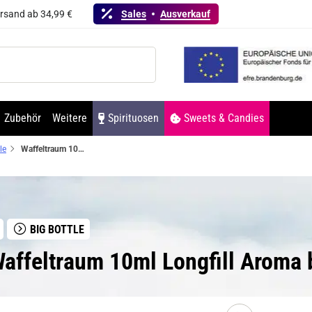
ersand ab 34,99 €
Sales
Ausverkauf
Zubehör
Weitere
Spirituosen
Sweets & Candies
le
Waffeltraum 10ml Longfill Aroma by Big Bottle Flavours
BIG BOTTLE
ffeltraum 10ml Longfill Aroma b