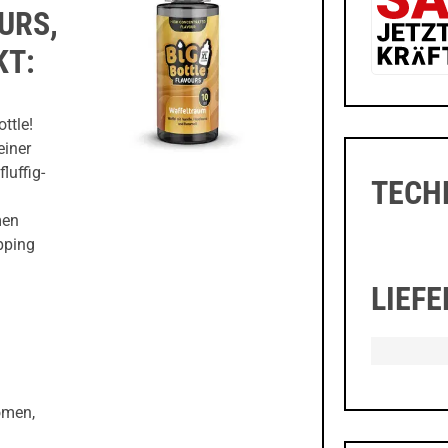
URS,
KT:
ttle!
einer
luffig-
TECH
men
pping
LIEF
omen,