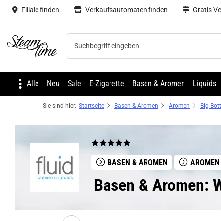
Filiale finden
Verkaufsautomaten finden
Gratis V
Steam time
Alle
Neu
Sale
E-Zigarette
Basen & Aromen
Liquids
Sie sind hier:
Startseite
Basen & Aromen
Aromen
Big Bott
BASEN & AROMEN
AROMEN
Basen & Aromen: Wa