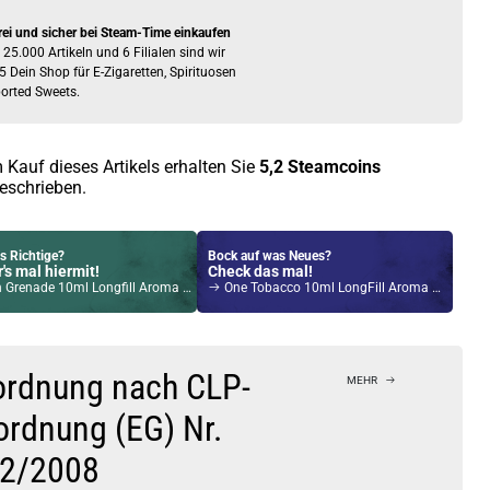
rei und sicher bei Steam-Time einkaufen
 25.000 Artikeln und 6 Filialen sind wir
5 Dein Shop für E-Zigaretten, Spirituosen
orted Sweets.
 Kauf dieses Artikels erhalten Sie
5,2
Steamcoins
eschrieben.
s Richtige?
Bock auf was Neues?
's mal hiermit!
Check das mal!
nade 10ml Longfill Aroma by Big Bottle Flavours
One Tobacco 10ml LongFill Aroma by Dash Liquids
Kröten sparen?
l hier!
VIY 1,8ml 750mAh Pod System Kit Rose Gold
ordnung nach CLP-
MEHR
ordnung (EG) Nr.
2/2008