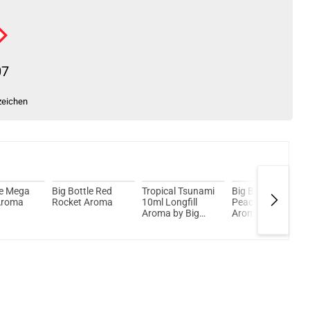
07
zeichen
le Mega
Big Bottle Red
Tropical Tsunami
Big Bottle Apple
Aroma
Rocket Aroma
10ml Longfill
Peach Longfill
Aroma by Big
Aroma
Bottle Flavours