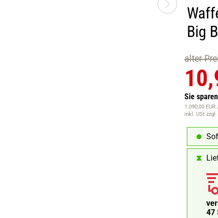
Waff
Big B
alter Pr
10,
Sie spare
1.090,00 EUR /
inkl. USt
zzgl
Sof
Lie
ve
47