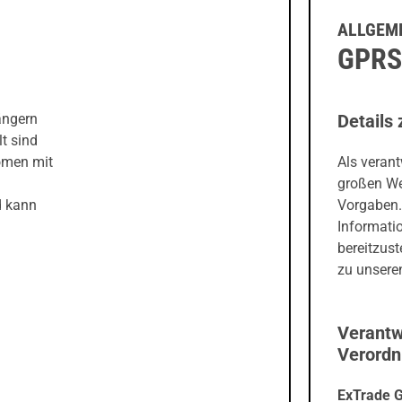
ALLGEME
GPRS
ängern
Details 
t sind
omen mit
Als veran
großen We
d kann
Vorgaben.
Informati
bereitzust
zu unseren
Verantw
Verord
ExTrade 