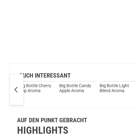
AUCH INTERESSANT
yi
Big Bottle Cherry
Big Bottle Candy
Big Bottle Light
ll
Pop Aroma
Apple Aroma
Blend Aroma
Big
ours
AUF DEN PUNKT GEBRACHT
HIGHLIGHTS