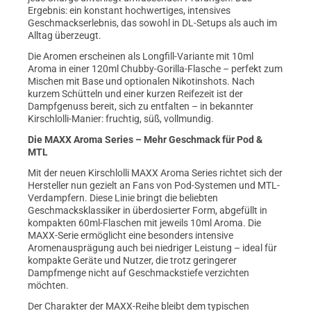
Ergebnis: ein konstant hochwertiges, intensives
Geschmackserlebnis, das sowohl in DL-Setups als auch im
Alltag überzeugt.
Die Aromen erscheinen als Longfill-Variante mit 10ml
Aroma in einer 120ml Chubby-Gorilla-Flasche – perfekt zum
Mischen mit Base und optionalen Nikotinshots. Nach
kurzem Schütteln und einer kurzen Reifezeit ist der
Dampfgenuss bereit, sich zu entfalten – in bekannter
Kirschlolli-Manier: fruchtig, süß, vollmundig.
Die MAXX Aroma Series – Mehr Geschmack für Pod &
MTL
Mit der neuen Kirschlolli MAXX Aroma Series richtet sich der
Hersteller nun gezielt an Fans von Pod-Systemen und MTL-
Verdampfern. Diese Linie bringt die beliebten
Geschmacksklassiker in überdosierter Form, abgefüllt in
kompakten 60ml-Flaschen mit jeweils 10ml Aroma. Die
MAXX-Serie ermöglicht eine besonders intensive
Aromenausprägung auch bei niedriger Leistung – ideal für
kompakte Geräte und Nutzer, die trotz geringerer
Dampfmenge nicht auf Geschmackstiefe verzichten
möchten.
Der Charakter der MAXX-Reihe bleibt dem typischen