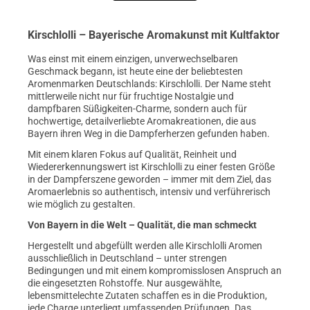
Kirschlolli – Bayerische Aromakunst mit Kultfaktor
Was einst mit einem einzigen, unverwechselbaren
Geschmack begann, ist heute eine der beliebtesten
Aromenmarken Deutschlands: Kirschlolli. Der Name steht
mittlerweile nicht nur für fruchtige Nostalgie und
dampfbaren Süßigkeiten-Charme, sondern auch für
hochwertige, detailverliebte Aromakreationen, die aus
Bayern ihren Weg in die Dampferherzen gefunden haben.
Mit einem klaren Fokus auf Qualität, Reinheit und
Wiedererkennungswert ist Kirschlolli zu einer festen Größe
in der Dampferszene geworden – immer mit dem Ziel, das
Aromaerlebnis so authentisch, intensiv und verführerisch
wie möglich zu gestalten.
Von Bayern in die Welt – Qualität, die man schmeckt
Hergestellt und abgefüllt werden alle Kirschlolli Aromen
ausschließlich in Deutschland – unter strengen
Bedingungen und mit einem kompromisslosen Anspruch an
die eingesetzten Rohstoffe. Nur ausgewählte,
lebensmittelechte Zutaten schaffen es in die Produktion,
jede Charge unterliegt umfassenden Prüfungen. Das