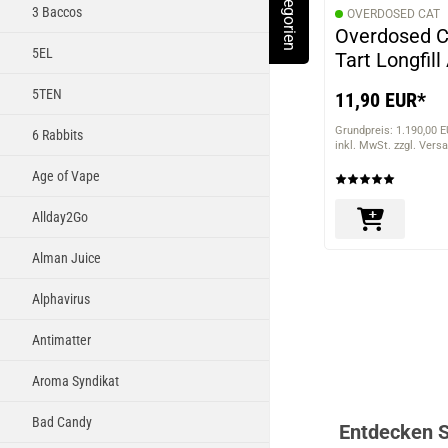
Kategorien
Toggle Menu
3 Baccos
OVERDOSED CAT
Overdosed 
5EL
Tart Longfil
5TEN
11,90 EUR*
Grundpreis: 1.190,00 E
6 Rabbits
inkl. MwSt. zzgl. Vers
Age of Vape
Allday2Go
Alman Juice
Alphavirus
Antimatter
Aroma Syndikat
Bad Candy
Entdecken S