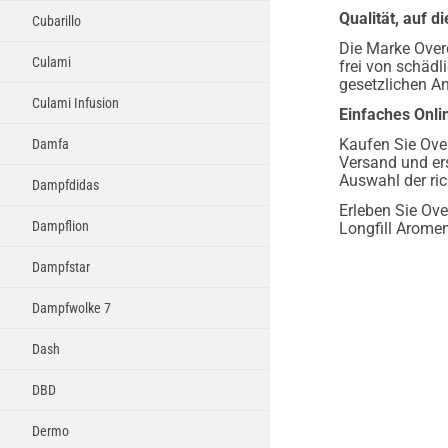
Qualität, auf d
Cubarillo
Die Marke Overd
Culami
frei von schädl
gesetzlichen A
Culami Infusion
Einfaches Onl
Kaufen Sie Ove
Damfa
Versand und er
Auswahl der ri
Dampfdidas
Erleben Sie Ov
Dampflion
Longfill Arome
Dampfstar
Dampfwolke 7
Dash
DBD
Dermo