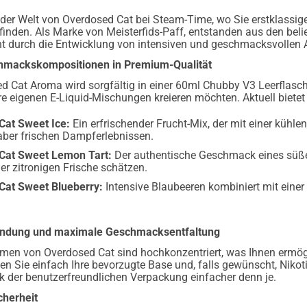
der Welt von Overdosed Cat bei Steam-Time, wo Sie erstklassig
inden. Als Marke von Meisterfids-Paff, entstanden aus den bel
durch die Entwicklung von intensiven und geschmacksvollen Ar
chmackskompositionen in Premium-Qualität
 Cat Aroma wird sorgfältig in einer 60ml Chubby V3 Leerflasch
re eigenen E-Liquid-Mischungen kreieren möchten. Aktuell bietet
Cat Sweet Ice:
Ein erfrischender Frucht-Mix, der mit einer kühle
 aber frischen Dampferlebnissen.
Cat Sweet Lemon Tart:
Der authentische Geschmack eines süßen
er zitronigen Frische schätzen.
Cat Sweet Blueberry:
Intensive Blaubeeren kombiniert mit einer
ndung und maximale Geschmacksentfaltung
omen von Overdosed Cat sind hochkonzentriert, was Ihnen ermögl
n Sie einfach Ihre bevorzugte Base und, falls gewünscht, Nikoti
k der benutzerfreundlichen Verpackung einfacher denn je.
cherheit