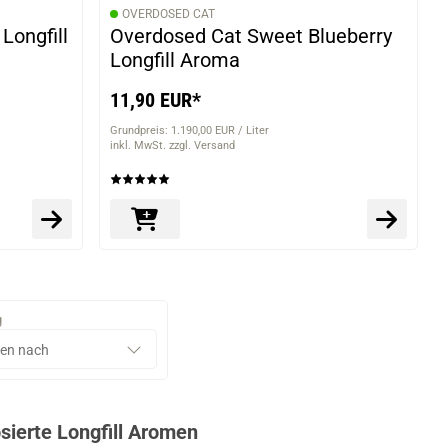
OVERDOSED CAT
Longfill
Overdosed Cat Sweet Blueberry
Longfill Aroma
11,90 EUR*
Grundpreis: 1.190,00 EUR / Liter
inkl. MwSt. zzgl. Versand
g
sierte Longfill Aromen