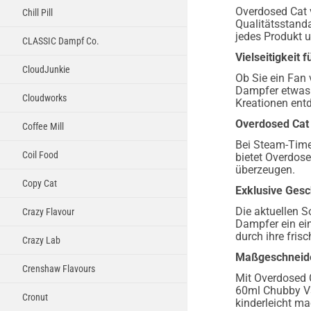
Overdosed Cat 
Chill Pill
Qualitätsstand
jedes Produkt u
CLASSIC Dampf Co.
Vielseitigkeit 
CloudJunkie
Ob Sie ein Fan 
Dampfer etwas. 
Cloudworks
Kreationen ent
Overdosed Cat 
Coffee Mill
Bei Steam-Time 
Coil Food
bietet Overdos
überzeugen.
Copy Cat
Exklusive Gesc
Die aktuellen S
Crazy Flavour
Dampfer ein ei
durch ihre fris
Crazy Lab
Maßgeschneide
Crenshaw Flavours
Mit Overdosed C
60ml Chubby V3
Cronut
kinderleicht ma