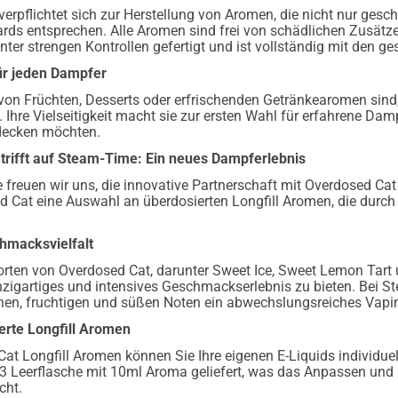
verpflichtet sich zur Herstellung von Aromen, die nicht nur ge
ards entsprechen. Alle Aromen sind frei von schädlichen Zusät
nter strengen Kontrollen gefertigt und ist vollständig mit den g
für jeden Dampfer
von Früchten, Desserts oder erfrischenden Getränkearomen sind,
Ihre Vielseitigkeit macht sie zur ersten Wahl für erfahrene Dampf
decken möchten.
trifft auf Steam-Time: Ein neues Dampferlebnis
freuen wir uns, die innovative Partnerschaft mit Overdosed Cat
ed Cat eine Auswahl an überdosierten Longfill Aromen, die durc
hmacksvielfalt
orten von Overdosed Cat, darunter Sweet Ice, Sweet Lemon Tart u
nzigartiges und intensives Geschmackserlebnis zu bieten. Bei S
chen, fruchtigen und süßen Noten ein abwechslungsreiches Vapin
rte Longfill Aromen
at Longfill Aromen können Sie Ihre eigenen E-Liquids individuel
 Leerflasche mit 10ml Aroma geliefert, was das Anpassen und 
cht.