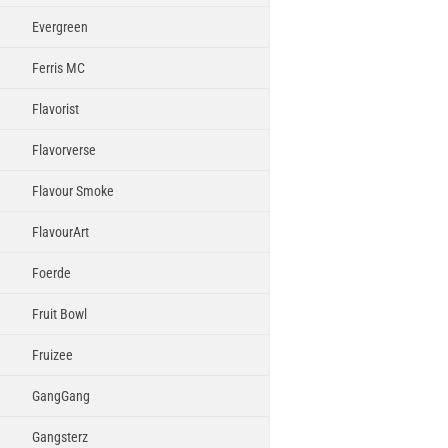
Evergreen
Ferris MC
Flavorist
Flavorverse
Flavour Smoke
FlavourArt
Foerde
Fruit Bowl
Fruizee
GangGang
Gangsterz