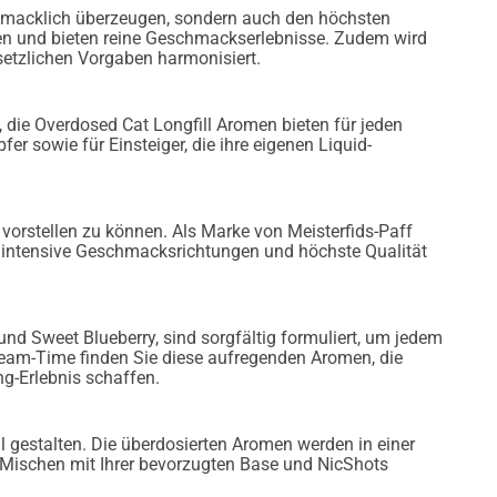
schmacklich überzeugen, sondern auch den höchsten
zen und bieten reine Geschmackserlebnisse. Zudem wird
esetzlichen Vorgaben harmonisiert.
 die Overdosed Cat Longfill Aromen bieten für jeden
er sowie für Einsteiger, die ihre eigenen Liquid-
 vorstellen zu können. Als Marke von Meisterfids-Paff
h intensive Geschmacksrichtungen und höchste Qualität
nd Sweet Blueberry, sind sorgfältig formuliert, um jedem
team-Time finden Sie diese aufregenden Aromen, die
g-Erlebnis schaffen.
l gestalten. Die überdosierten Aromen werden in einer
Mischen mit Ihrer bevorzugten Base und NicShots