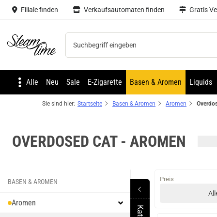
Filiale finden
Verkaufsautomaten finden
Gratis V
Steam time
Alle
Neu
Sale
E-Zigarette
Basen & Aromen
Liquids
Sie sind hier:
Startseite
Basen & Aromen
Aromen
Overdos
OVERDOSED CAT - AROMEN
Preis
BASEN & AROMEN
All
Aromen