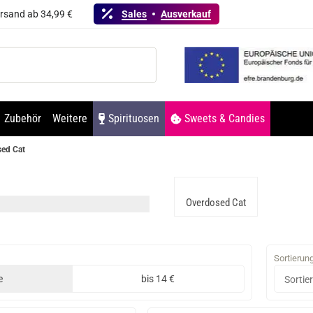
ersand ab 34,99 €
Sales
Ausverkauf
Zubehör
Weitere
Spirituosen
Sweets & Candies
ed Cat
Overdosed Cat
Sortierun
e
bis 14 €