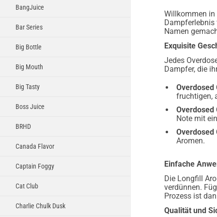
BangJuice
Willkommen in 
Dampferlebnis f
Bar Series
Namen gemacht 
Exquisite Ges
Big Bottle
Jedes Overdosed
Big Mouth
Dampfer, die ih
Overdosed 
Big Tasty
fruchtigen,
Boss Juice
Overdosed 
Note mit ein
BRHD
Overdosed 
Aromen.
Canada Flavor
Einfache Anwe
Captain Foggy
Die Longfill Ar
Cat Club
verdünnen. Füge
Prozess ist dan
Charlie Chulk Dusk
Qualität und Si