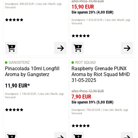
alter Preis 19,90 EUR
Grundpreis: 890,00 EUR / Liter
inkl. MwSt. zzgl.
15,90 EUR
Versand
Sie sparen 20%
(4,00 EUR)
Grundpreis: 1.325,00 EUR / Liter
inkl. MwSt. zzgl.
Versand
GANGSTERZ
RIOT SQUAD
Pinacolada 10ml Longfill
Raspberry Grenade PUNX
Aroma by Gangsterz
Aroma by Riot Squad MHD
31-05-2025
11,90 EUR*
alter Preis 12,90 EUR
Grundpreis: 1.190,00 EUR / Liter
inkl. MwSt. zzgl.
7,90 EUR
Versand
Sie sparen 39%
(5,00 EUR)
Grundpreis: 790,00 EUR / Liter
inkl. MwSt. zzgl.
Versand