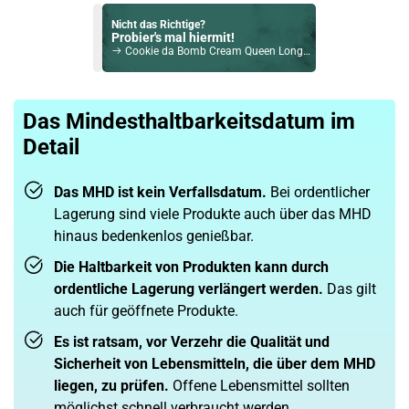
Nicht das Richtige?
Probier's mal hiermit!
Cookie da Bomb Cream Queen Longfill Aroma by PJ Empire
Bock auf was Neues?
Check das mal!
Das Mindesthaltbarkeitsdatum im
Wanted Blaubeer Longfill Aroma
Detail
Du willst Kröten sparen?
Schau mal hier!
Suorin Ace 2ml 1000mAh Pod Kit Weiss
Das MHD ist kein Verfallsdatum.
Bei ordentlicher
Lagerung sind viele Produkte auch über das MHD
hinaus bedenkenlos genießbar.
Die Haltbarkeit von Produkten kann durch
ordentliche Lagerung verlängert werden.
Das gilt
auch für geöffnete Produkte.
Es ist ratsam, vor Verzehr die Qualität und
Sicherheit von Lebensmitteln, die über dem MHD
liegen, zu prüfen.
Offene Lebensmittel sollten
möglichst schnell verbraucht werden.