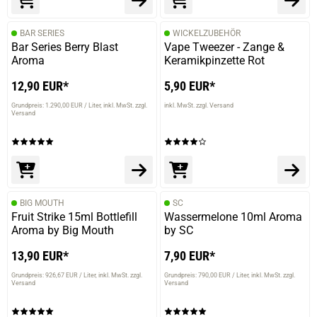
BAR SERIES
WICKELZUBEHÖR
Bar Series Berry Blast
Vape Tweezer - Zange &
Aroma
Keramikpinzette Rot
12,90 EUR*
5,90 EUR*
Grundpreis: 1.290,00 EUR / Liter
inkl. MwSt. zzgl.
inkl. MwSt. zzgl. Versand
Versand
BIG MOUTH
SC
Fruit Strike 15ml Bottlefill
Wassermelone 10ml Aroma
Aroma by Big Mouth
by SC
13,90 EUR*
7,90 EUR*
Grundpreis: 926,67 EUR / Liter
inkl. MwSt. zzgl.
Grundpreis: 790,00 EUR / Liter
inkl. MwSt. zzgl.
Versand
Versand
prev
next