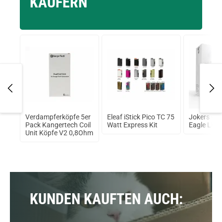
KÄUFERN
a
Verdampferköpfe 5er
Eleaf iStick Pico TC 75
Jokers Clo
nk
Pack Kangertech Coil
Watt Express Kit
Eagle Liqu
Unit Köpfe V2 0,8Ohm
KUNDEN KAUFTEN AUCH: