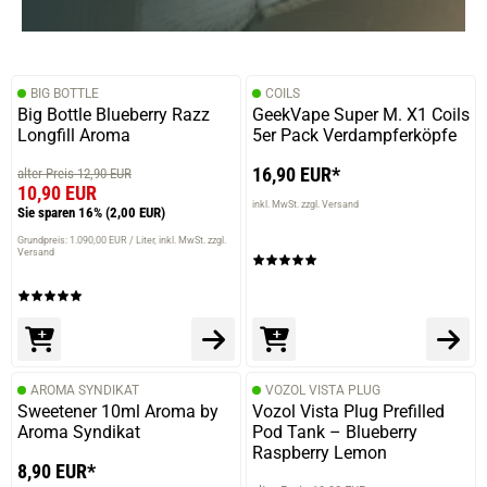
BIG BOTTLE
COILS
Big Bottle Blueberry Razz
GeekVape Super M. X1 Coils
Longfill Aroma
5er Pack Verdampferköpfe
16,90 EUR*
alter Preis 12,90 EUR
10,90 EUR
inkl. MwSt. zzgl. Versand
Sie sparen 16%
(2,00 EUR)
Grundpreis: 1.090,00 EUR / Liter
inkl. MwSt. zzgl.
Versand
AROMA SYNDIKAT
VOZOL VISTA PLUG
Sweetener 10ml Aroma by
Vozol Vista Plug Prefilled
Aroma Syndikat
Pod Tank – Blueberry
Raspberry Lemon
8,90 EUR*