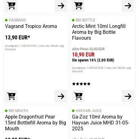
VAGRAND
BIG BOTTLE
Vagrand Tropico Aroma
Arctic Mint 10ml Longfill
Aroma by Big Bottle
13,90 EUR*
Flavours
Grundpreis: 1.390,00 EUR / Liter
inkl. MwSt. zzgl.
alter Preis 12,90 EUR
Versand
10,90 EUR
Sie sparen 16%
(2,00 EUR)
Grundpreis: 1.090,00 EUR / Liter
inkl. MwSt. zzgl.
Versand
BIG MOUTH
HAYVAN JUICE
Apple Dragonfruit Pear
Ga-Zoz 10ml Aroma by
15ml Bottlefill Aroma by Big
Hayvan Juice MHD 31-05-
Mouth
2025