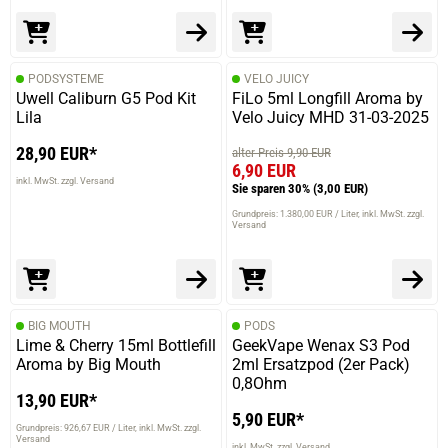
PODSYSTEME
VELO JUICY
Uwell Caliburn G5 Pod Kit
FiLo 5ml Longfill Aroma by
Lila
Velo Juicy MHD 31-03-2025
28,90 EUR*
alter Preis 9,90 EUR
6,90 EUR
inkl. MwSt. zzgl. Versand
Sie sparen 30%
(3,00 EUR)
Grundpreis: 1.380,00 EUR / Liter
inkl. MwSt. zzgl.
Versand
BIG MOUTH
PODS
Lime & Cherry 15ml Bottlefill
GeekVape Wenax S3 Pod
Aroma by Big Mouth
2ml Ersatzpod (2er Pack)
0,8Ohm
13,90 EUR*
5,90 EUR*
Grundpreis: 926,67 EUR / Liter
inkl. MwSt. zzgl.
Versand
inkl. MwSt. zzgl. Versand