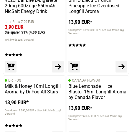
Vozol Bar Lite E-Zigarette
BRHD Electric Punch
20mg 600Züge 550mAh
Pineapple Ice Overdosed
NicSalt Energy Drink
Longfill Aroma
13,90 EUR*
alter Preis 7,90 EUR
3,90 EUR
Grundpreis: 1.390,00 EUR / Liter
inkl. MwSt. zzgl.
Sie sparen 51%
(4,00 EUR)
Versand
inkl. MwSt. zzgl. Versand
DR. FOG
CANADA FLAVOR
Milk & Honey 10ml Longfill
Blue Lemonade – Ice
Aroma by Dr.Fog All-Stars
Blaster 15ml Longfill Aroma
by Canada Flavor
13,90 EUR*
13,90 EUR*
Grundpreis: 1.390,00 EUR / Liter
inkl. MwSt. zzgl.
Versand
Grundpreis: 926,67 EUR / Liter
inkl. MwSt. zzgl.
Versand