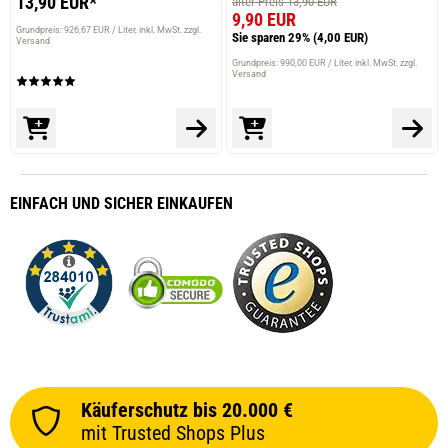
13,90 EUR*
alter Preis 13,90 EUR
9,90 EUR
Grundpreis: 926,67 EUR / Liter
inkl. MwSt. zzgl.
Sie sparen 29%
(4,00 EUR)
Versand
Grundpreis: 990,00 EUR / Liter
inkl. MwSt. zzgl.
Versand
EINFACH
UND SICHER
EINKAUFEN
Käuferschutz bis 20.000 €
mit Trusted Shops Plus