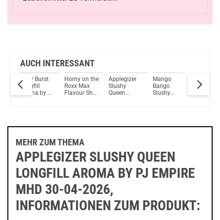
AUCH INTERESSANT
a
Berry Burst
Horny on the
Applegizer
Mango
Bangkok
Longfill
Roxx Max
Slushy
Bango
Bandit
Aroma by PJ
Flavour Shot
Queen
Slushy
Slushy
Empire
10ml 20mg
Longfill
Queen
Queen
Max Flavour
Aroma by PJ
Longfill by
Longfill
y PJ
Shot by PJ
Empire
PJ Empire
Aroma b
Empire
Empire
MEHR ZUM THEMA
APPLEGIZER SLUSHY QUEEN
LONGFILL AROMA BY PJ EMPIRE
MHD 30-04-2026,
INFORMATIONEN ZUM PRODUKT: