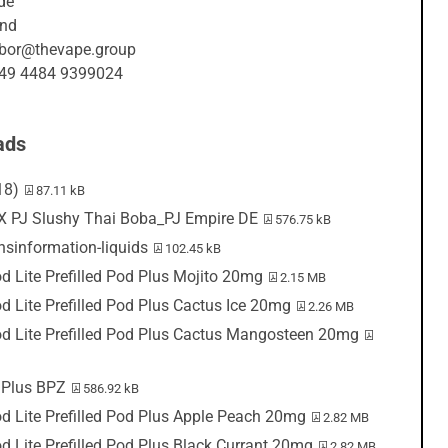
de
and
abor@thevape.group
+49 4484 9399024
ads
PDF-Datei:
18)
87.11 kB
PDF-Datei:
 PJ Slushy Thai Boba_PJ Empire DE
576.75 kB
PDF-Datei:
sinformation-liquids
102.45 kB
PDF-Datei:
d Lite Prefilled Pod Plus Mojito 20mg
2.15 MB
PDF-Datei:
d Lite Prefilled Pod Plus Cactus Ice 20mg
2.26 MB
PDF-Datei:
d Lite Prefilled Pod Plus Cactus Mangosteen 20mg
PDF-Datei:
 Plus BPZ
586.92 kB
PDF-Datei:
d Lite Prefilled Pod Plus Apple Peach 20mg
2.82 MB
PDF-Datei:
d Lite Prefilled Pod Plus Black Currant 20mg
2.82 MB