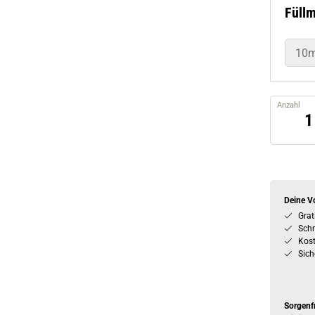
Füll
10m
Anzahl
Deine Vo
Grat
Schn
Kos
Sich
Sorgenf