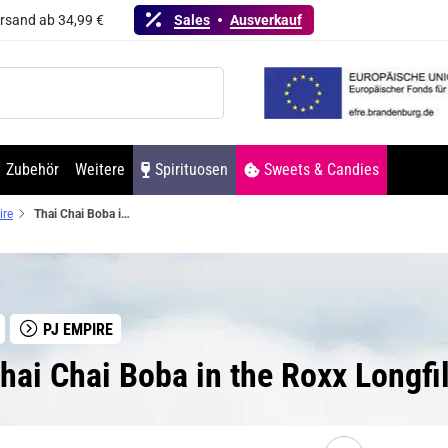
ersand ab 34,99 €
Sales
Ausverkauf
Zubehör
Weitere
Spirituosen
Sweets & Candies
ire
Thai Chai Boba in the Roxx Longfill Aroma by PJ Empire
PJ EMPIRE
ai Chai Boba in the Roxx Longfi