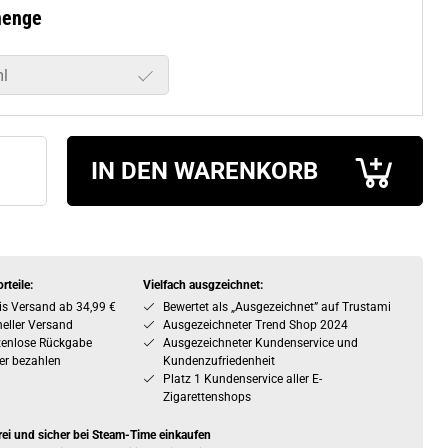
menge
l
IN DEN WARENKORB
rteile:
Vielfach ausgzeichnet:
is Versand ab 34,99 €
Bewertet als „Ausgezeichnet” auf Trustami
eller Versand
Ausgezeichneter Trend Shop 2024
tenlose Rückgabe
Ausgezeichneter Kundenservice und
er bezahlen
Kundenzufriedenheit
Platz 1 Kundenservice aller E-
Zigarettenshops
rei und sicher bei Steam-Time einkaufen