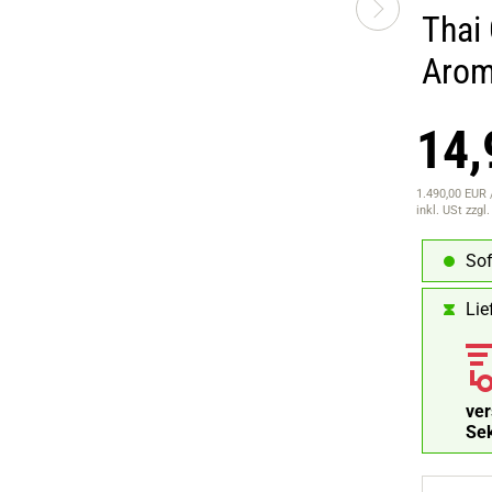
Thai 
Arom
14,
1.490,00 EUR /
inkl. USt
zzgl
Sof
Lie
ve
Se