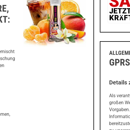
RE,
KT:
emischt
ALLGEME
rischung
GPRS
en
Details 
Als veran
großen We
Vorgaben.
omen,
Informati
bereitzust