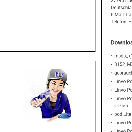
27798 Hu
Deutschl
E-Mail: L
Telefon: 
Downlo
msds_ (
8152_MX
gebrauch
Linvo Po
Linvo Po
Linvo Po
2.26 MB
pod Lite
Linvo Po
Linvo Po