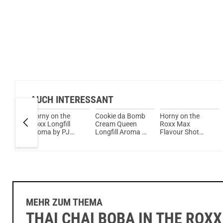
AUCH INTERESSANT
acco -
Horny on the
Cookie da Bomb
Horny on the
s 5ml
Roxx Longfill
Cream Queen
Roxx Max
roma by
Aroma by PJ
Longfill Aroma by
Flavour Shot
Empire
PJ Empire
10ml 20mg Max
Flavour Shot by
PJ Empire
MEHR ZUM THEMA
THAI CHAI BOBA IN THE ROXX