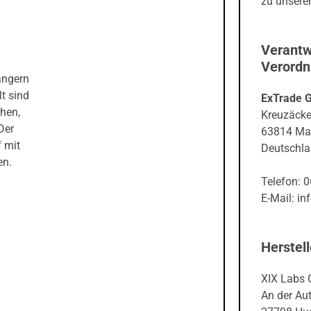
zu unseren
Verantw
Verord
ängern
t sind
ExTrade 
hen,
Kreuzäcke
Der
63814 Ma
f mit
Deutschl
en.
Telefon: 
E-Mail: in
Herstell
XIX Labs
An der Au