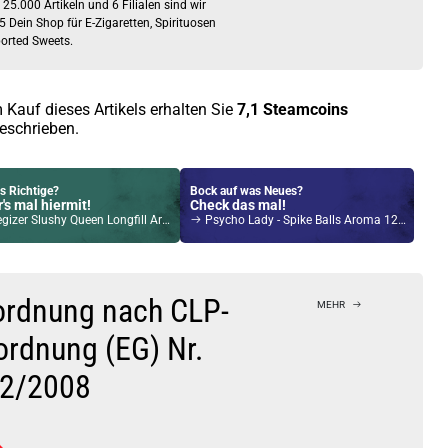
 25.000 Artikeln und 6 Filialen sind wir
5 Dein Shop für E-Zigaretten, Spirituosen
orted Sweets.
 Kauf dieses Artikels erhalten Sie
7,1
Steamcoins
eschrieben.
s Richtige?
Bock auf was Neues?
's mal hiermit!
Check das mal!
 Slushy Queen Longfill Aroma by PJ Empire MHD 30-04-2026
Psycho Lady - Spike Balls Aroma 12ml Short-Fill by Vape Chill Pill
Kröten sparen?
l hier!
 40 Watt 4ml 1200mAh Pod System Kit Tide
ordnung nach CLP-
MEHR
ordnung (EG) Nr.
2/2008