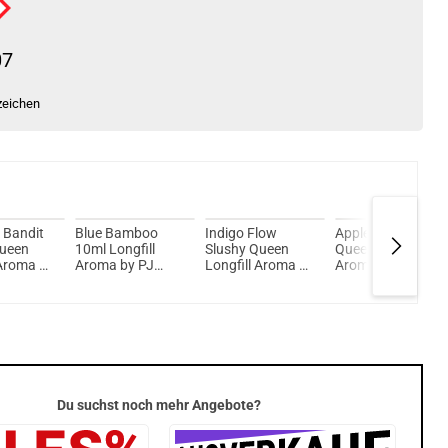
07
zeichen
 Bandit
Blue Bamboo
Indigo Flow
Applegizer Slushy
Queen
10ml Longfill
Slushy Queen
Queen Longfill
 Aroma by
Aroma by PJ
Longfill Aroma by
Aroma by PJ
re
Empire MHD 31-
PJ Empire
Empire MHD 30-
12-2025
04-2026
Du suchst noch mehr Angebote?