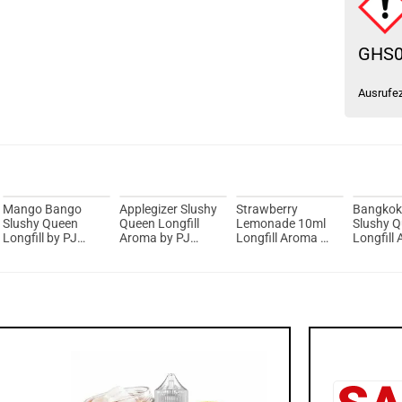
GHS
Ausrufe
Mango Bango
Applegizer Slushy
Strawberry
Bangkok
Slushy Queen
Queen Longfill
Lemonade 10ml
Slushy 
Longfill by PJ
Aroma by PJ
Longfill Aroma by
Longfill
Empire
Empire
PJ Empire MHD
PJ Empi
31-10-2025