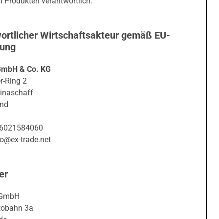
 Produkten verantwortlich.
ortlicher Wirtschaftsakteur gemäß EU-
nung
GmbH & Co. KG
r-Ring 2
inaschaff
and
06021584060
fo@ex-trade.net
er
 GmbH
tobahn 3a