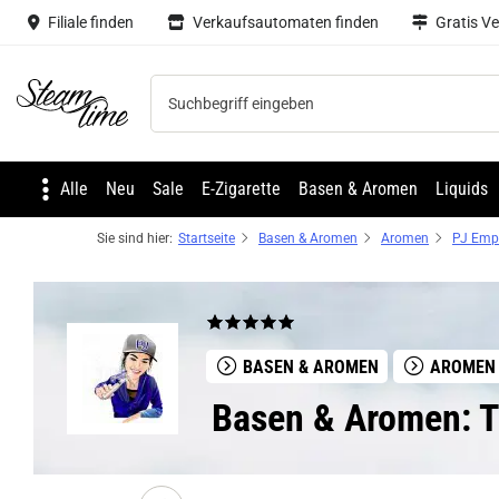
Filiale finden
Verkaufsautomaten finden
Gratis V
Steam time
Alle
Neu
Sale
E-Zigarette
Basen & Aromen
Liquids
Sie sind hier:
Startseite
Basen & Aromen
Aromen
PJ Emp
BASEN & AROMEN
AROMEN
Basen & Aromen: Th