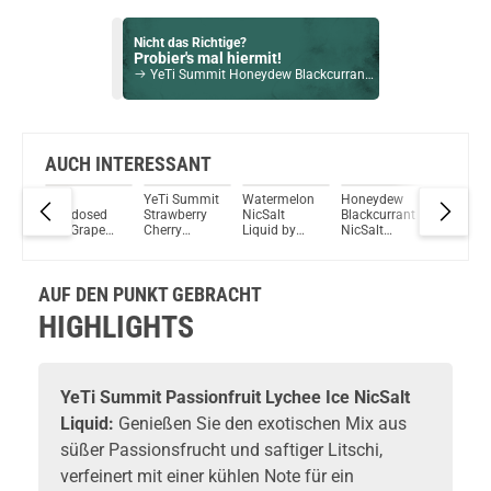
Nicht das Richtige?
Probier's mal hiermit!
YeTi Summit Honeydew Blackcurrant Ice NicSalt Liquid 10ml / 10mg
Bock auf was Neues?
Check das mal!
Caramel – Red Line NicSalt Liquid by SC 10ml / 10mg
AUCH INTERESSANT
YeTi
YeTi Summit
Watermelon
Honeydew
YeTi Su
Du willst Kröten sparen?
Overdosed
Strawberry
NicSalt
Blackcurrant
Cactus I
Schau mal hier!
Red Grape
Cherry
Liquid by
NicSalt
NicSalt
Vaptio Pado Pod System Kit Lila
Ice NicSalt
Raspberry
Yeti
Liquid by
Liquid
Liquid
Ice NicSalt
Yeti
Liquid
AUF DEN PUNKT GEBRACHT
HIGHLIGHTS
YeTi Summit Passionfruit Lychee Ice NicSalt
Liquid:
Genießen Sie den exotischen Mix aus
süßer Passionsfrucht und saftiger Litschi,
verfeinert mit einer kühlen Note für ein