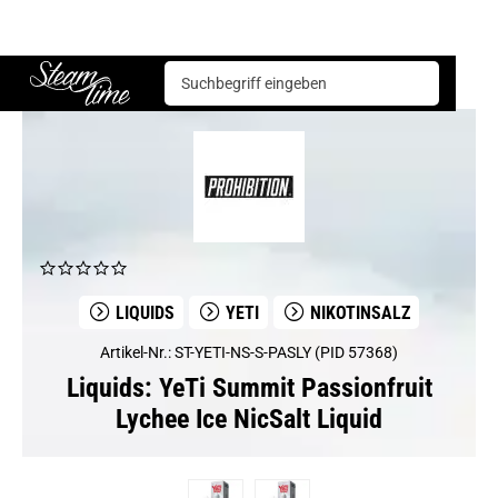
Liquids
YeTi
YeTi Summit Passionfruit Lychee Ice NicSalt Liquid
Steam time
LIQUIDS
YETI
NIKOTINSALZ
Artikel-Nr.: ST-YETI-NS-S-PASLY (PID 57368)
Liquids: YeTi Summit Passionfruit
Lychee Ice NicSalt Liquid