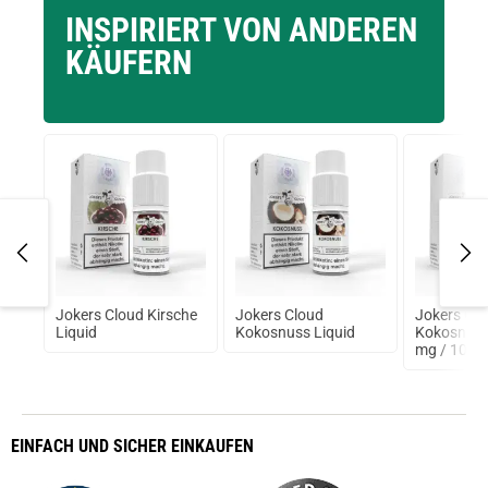
prev
next
INSPIRIERT VON ANDEREN
KÄUFERN
0-
Jokers Cloud Kirsche
Jokers Cloud
Jokers Cl
x.
Liquid
Kokosnuss Liquid
Kokosnuss
ion
mg / 10ml
EINFACH
UND SICHER
EINKAUFEN