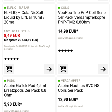
ELFLIQ - ELFBAR
COILS
ELFLIQ – Cola NicSalt
VooPoo Trio PnP Coil Serie
Liquid by ElfBar 10ml /
5er Pack Verdampferköpfe
20mg
PNP-TM2 0,8Ohm
14,90 EUR*
alter Preis 11,99 EUR
8,49 EUR
inkl. MwSt. zzgl. Versand
Sie sparen 29%
(3,50 EUR)
Grundpreis: 849,00 EUR / Liter
inkl. MwSt. zzgl.
Versand
PODS
VERDAMPFER
Aspire GoTek Pod 4,5ml
Aspire Nautilus BVC NS
Ersatzpods 2er Pack 0,8
Coils 5er Pack
Ohm
12,90 EUR*
5,90 EUR*
inkl. MwSt. zzgl. Versand
inkl. MwSt. zzgl. Versand