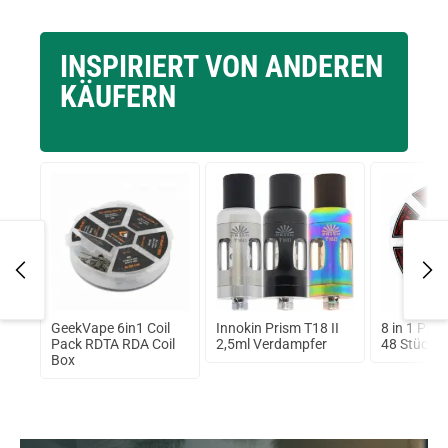
INSPIRIERT VON ANDEREN
KÄUFERN
s
GeekVape 6in1 Coil
Innokin Prism T18 II
8 in 1 Preb
Pack RDTA RDA Coil
2,5ml Verdampfer
48 Stück b
Box