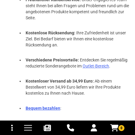
steht Ihnen bei allen Fragen und Problemen rund um die
angebotenen Produkte kompetent und freundlich zur
Seite.
Kostenlose Rücksendung:
Ihre Zufriedenheit ist unser
Ziel. Bei Bedarf bieten wir Ihnen eine kostenlose
Rücksendung an.
Verschiedene Preisvorteile:
Entdecken Sie regelmäßig
reduzierte Sonderangebote im
Outlet-Bereich
.
Kostenloser Versand ab 34,99 Euro:
Ab einem
Bestellwert von 34,99 Euro liefern wir Ihre Produkte
kostenlos zu Ihnen nach Hause.
Bequem bezahlen
:
tomaten
fer- und Versandkosten
Kreditkarte (Visa, MasterCard):
Bezahlen Sie
0
schnell und sicher mit Ihrer Kreditkarte. Wir