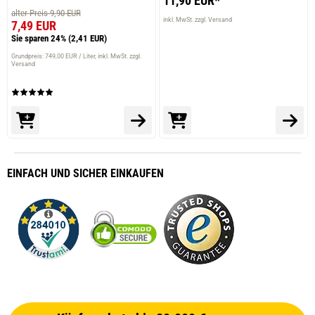
11,90 EUR*
alter Preis 9,90 EUR
inkl. MwSt. zzgl. Versand
7,49 EUR
Sie sparen 24%
(2,41 EUR)
Grundpreis: 749,00 EUR / Liter
inkl. MwSt. zzgl.
Versand
EINFACH
UND SICHER
EINKAUFEN