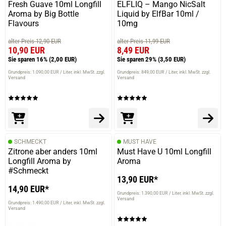
Fresh Guave 10ml Longfill
ELFLIQ – Mango NicSalt
Aroma by Big Bottle
Liquid by ElfBar 10ml /
Flavours
10mg
alter Preis 12,90 EUR
alter Preis 11,99 EUR
10,90 EUR
8,49 EUR
Sie sparen 16%
(2,00 EUR)
Sie sparen 29%
(3,50 EUR)
Grundpreis: 1.090,00 EUR / Liter
inkl. MwSt. zzgl.
Grundpreis: 849,00 EUR / Liter
inkl. MwSt. zzgl.
prev
next
Versand
Versand
SCHMECKT
MUST HAVE
Zitrone aber anders 10ml
Must Have U 10ml Longfill
Longfill Aroma by
Aroma
#Schmeckt
13,90 EUR*
14,90 EUR*
Grundpreis: 1.390,00 EUR / Liter
inkl. MwSt. zzgl.
Versand
Grundpreis: 1.490,00 EUR / Liter
inkl. MwSt. zzgl.
Versand