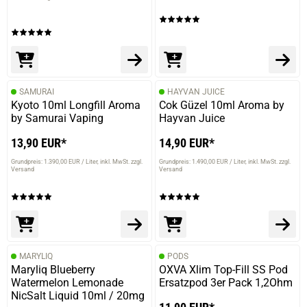
SAMURAI
HAYVAN JUICE
Kyoto 10ml Longfill Aroma
Cok Güzel 10ml Aroma by
by Samurai Vaping
Hayvan Juice
13,90 EUR*
14,90 EUR*
Grundpreis: 1.390,00 EUR / Liter
inkl. MwSt. zzgl.
Grundpreis: 1.490,00 EUR / Liter
inkl. MwSt. zzgl.
Versand
Versand
MARYLIQ
PODS
Maryliq Blueberry
OXVA Xlim Top-Fill SS Pod
Watermelon Lemonade
Ersatzpod 3er Pack 1,2Ohm
NicSalt Liquid 10ml / 20mg