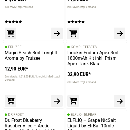
inkl. MwSt. zzgl. Versand
inkl. MwSt. zzgl. Versand
FRUIZEE
KOMPLETTSETS
Magic Beach 8ml Longfill
Innokin Endura Apex 3ml
Aroma by Fruizee
1800mAh Kit inkl. Prism
Apex Tank Blau
12,90 EUR*
32,90 EUR*
Grundpreis: 1.612,50 EUR / Liter
inkl. MwSt. zzgl.
Versand
inkl. MwSt. zzgl. Versand
DR.FROST
ELFLIQ - ELFBAR
Dr. Frost Blueberry
ELFLIQ – Grape NicSalt
Raspberry Ice – Arctic
Liquid by ElfBar 10ml /