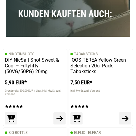
KUNDEN KAUFTEN AUCH:
NIKOTINSHOTS
TABAKSTICKS
DIY NicSalt Shot Sweet &
IQOS TEREA Yellow Green
Cool – Fiftyfifty
Selection 20er Pack
(50VG/50PG) 20mg
Tabaksticks
5,90 EUR*
7,50 EUR*
Grundpreis: 590,00 EUR / Liter
inkl. MwSt. zzgl.
inkl. MwSt. zzgl. Versand
Versand
BIG BOTTLE
ELFLIQ - ELFBAR