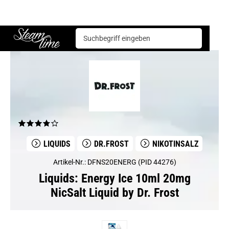
Liquids
Dr.Frost
Energy Ice 10ml 20mg NicSalt Liquid by Dr. Frost
Steam time
LIQUIDS
DR.FROST
NIKOTINSALZ
Artikel-Nr.: DFNS20ENERG (PID 44276)
Liquids: Energy Ice 10ml 20mg
NicSalt Liquid by Dr. Frost