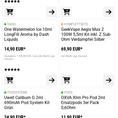
DASH
KOMPLETTSETS
One Watermelon Ice 10ml
GeekVape Aegis Max 2
LongFill Aroma by Dash
100W 5,5ml Kit inkl. Z Sub-
Liquids
Ohm Verdampfer Silber
14,90 EUR*
69,90 EUR*
Grundpreis: 1.490,00 EUR / Liter
inkl. MwSt. zzgl.
inkl. MwSt. zzgl. Versand
Versand
PODSYSTEME
PODS
Uwell Caliburn G 2ml
OXVA Xlim Pro Pod 2ml
690mAh Pod System Kit
Ersatzpods 3er Pack
Grün
0,6Ohm
24,90 EUR*
11,90 EUR*