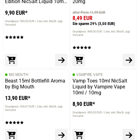
Edition NicSalt Liquid 10ml
20mg
/ 20mg
9,90 EUR*
alter Preis 11,99 EUR
8,49 EUR
Grundpreis: 990,00 EUR / Liter
inkl. MwSt. zzgl.
Sie sparen 29%
(3,50 EUR)
Versand
Grundpreis: 849,00 EUR / Liter
inkl. MwSt. zzgl.
Versand
BIG MOUTH
VAMPIRE VAPE
Beast 15ml Bottlefill Aroma
Vamp Toes 10ml NicSalt
by Big Mouth
Liquid by Vampire Vape
10ml / 10mg
13,90 EUR*
8,90 EUR*
Grundpreis: 926,67 EUR / Liter
inkl. MwSt. zzgl.
Versand
Grundpreis: 890,00 EUR / Liter
inkl. MwSt. zzgl.
Versand