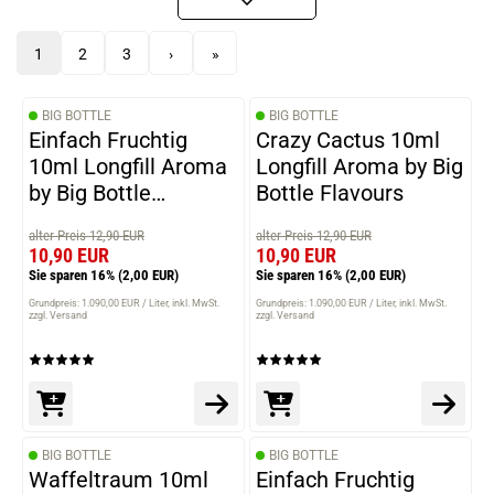
1
2
3
›
»
BIG BOTTLE
BIG BOTTLE
Einfach Fruchtig
Crazy Cactus 10ml
10ml Longfill Aroma
Longfill Aroma by Big
by Big Bottle
Bottle Flavours
Flavours
alter Preis 12,90 EUR
alter Preis 12,90 EUR
10,90 EUR
10,90 EUR
Sie sparen 16%
(2,00 EUR)
Sie sparen 16%
(2,00 EUR)
Grundpreis: 1.090,00 EUR / Liter
inkl. MwSt.
Grundpreis: 1.090,00 EUR / Liter
inkl. MwSt.
zzgl. Versand
zzgl. Versand
BIG BOTTLE
BIG BOTTLE
Waffeltraum 10ml
Einfach Fruchtig