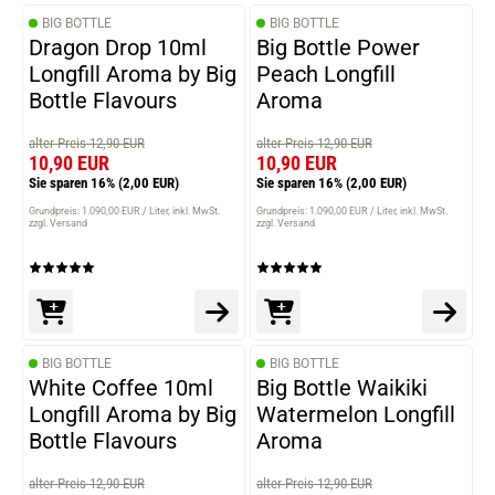
BIG BOTTLE
BIG BOTTLE
Dragon Drop 10ml
Big Bottle Power
Longfill Aroma by Big
Peach Longfill
Bottle Flavours
Aroma
alter Preis 12,90 EUR
alter Preis 12,90 EUR
10,90 EUR
10,90 EUR
Sie sparen 16%
(2,00 EUR)
Sie sparen 16%
(2,00 EUR)
Grundpreis: 1.090,00 EUR / Liter
inkl. MwSt.
Grundpreis: 1.090,00 EUR / Liter
inkl. MwSt.
zzgl. Versand
zzgl. Versand
BIG BOTTLE
BIG BOTTLE
White Coffee 10ml
Big Bottle Waikiki
Longfill Aroma by Big
Watermelon Longfill
Bottle Flavours
Aroma
alter Preis 12,90 EUR
alter Preis 12,90 EUR