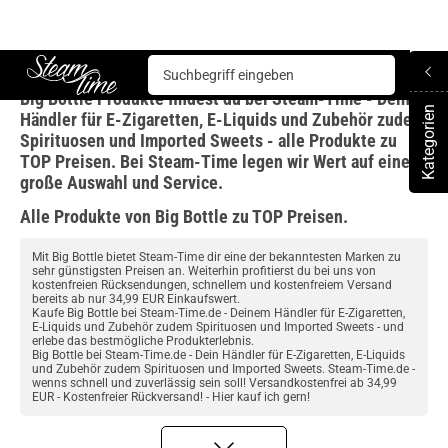
Big Bottle
Big Bottle Produkte findest du bei Steam-Time - Dein
Steam time
Kategorien
Händler für E-Zigaretten, E-Liquids und Zubehör zudem
To
Spirituosen und Imported Sweets - alle Produkte zu
TOP Preisen. Bei Steam-Time legen wir Wert auf eine
große Auswahl und Service.
Alle Produkte von Big Bottle zu TOP Preisen.
Mit Big Bottle bietet Steam-Time dir eine der bekanntesten Marken zu
sehr günstigsten Preisen an. Weiterhin profitierst du bei uns von
kostenfreien Rücksendungen, schnellem und kostenfreiem Versand
bereits ab nur 34,99 EUR Einkaufswert.
Kaufe Big Bottle bei Steam-Time.de - Deinem Händler für E-Zigaretten,
E-Liquids und Zubehör zudem Spirituosen und Imported Sweets - und
erlebe das bestmögliche Produkterlebnis.
Big Bottle bei Steam-Time.de - Dein Händler für E-Zigaretten, E-Liquids
und Zubehör zudem Spirituosen und Imported Sweets. Steam-Time.de -
wenns schnell und zuverlässig sein soll! Versandkostenfrei ab 34,99
EUR - Kostenfreier Rückversand! - Hier kauf ich gern!