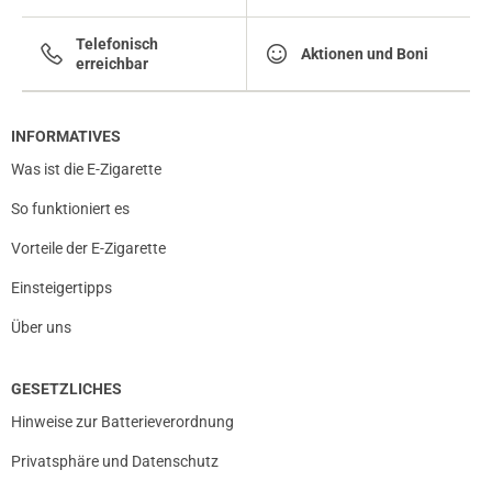
Telefonisch
Aktionen und Boni
erreichbar
05.10.2025 — via
Trustedshops.de
Andre F.
verifizierter Onlinekauf.
INFORMATIVES
Die Bewertung erfolgte ohne Abgabe eines Kommentars
Was ist die E-Zigarette
So funktioniert es
Vorteile der E-Zigarette
01.09.2025 — via
Trustedshops.de
Melanie F.
Einsteigertipps
verifizierter Onlinekauf.
Über uns
Die Bewertung erfolgte ohne Abgabe eines Kommentars
GESETZLICHES
Hinweise zur Batterieverordnung
26.07.2025 — via
Trustedshops.de
Patrick C.
Privatsphäre und Datenschutz