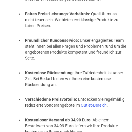
Faires Preis-Leistungs-Verhältnis:
Qualität muss
nicht teuer sein. Wir bieten erstklassige Produkte zu
28.04.2025 — via
Trustedshops.de
fairen Preisen.
Jörg S.
verifizierter Onlinekauf.
Freundlicher Kundenservice:
Unser engagiertes Team
steht Ihnen bei allen Fragen und Problemen rund um die
Die Bewertung erfolgte ohne Abgabe eines Kommentars
angebotenen Produkte kompetent und freundlich zur
Seite.
Kostenlose Rücksendung:
Ihre Zufriedenheit ist unser
28.04.2025 — via
Trustedshops.de
Ziel. Bei Bedarf bieten wir Ihnen eine kostenlose
Jörg S.
Rücksendung an.
verifizierter Onlinekauf.
Die Bewertung erfolgte ohne Abgabe eines Kommentars
Verschiedene Preisvorteile:
Entdecken Sie regelmäßig
reduzierte Sonderangebote im
Outlet-Bereich
.
Kostenloser Versand ab 34,99 Euro:
Ab einem
10.04.2025 — via
Trustedshops.de
Bestellwert von 34,99 Euro liefern wir Ihre Produkte
Martin B.
kostenlos zu Ihnen nach Hause.