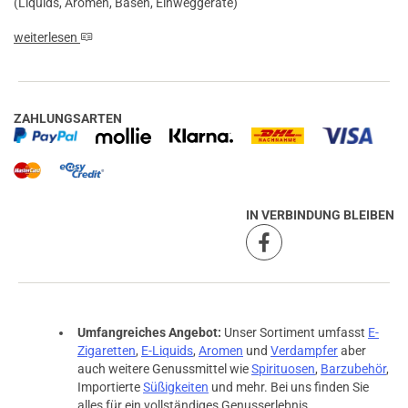
(Liquids, Aromen, Basen, Einweggeräte)
16.05.2025 — via
Trustedshops.de
Sahin A.
weiterlesen
verifizierter Onlinekauf.
Sehr teuer
ZAHLUNGSARTEN
16.05.2025 — via
Trustedshops.de
Sahin A.
IN VERBINDUNG BLEIBEN
verifizierter Onlinekauf.
Sehr teuer
16.05.2025 — via
Trustedshops.de
Umfangreiches Angebot:
Unser Sortiment umfasst
E-
Daniel N.
Zigaretten
,
E-Liquids
,
Aromen
und
Verdampfer
aber
auch weitere Genussmittel wie
Spirituosen
,
Barzubehör
,
verifizierter Onlinekauf.
Importierte
Süßigkeiten
und mehr. Bei uns finden Sie
Die Bewertung erfolgte ohne Abgabe eines Kommentars
alles für ein vollständiges Genusserlebnis.