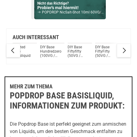
Nicht das Richtige?
Probier's mal hiermit!
POPDROP NicSalt-Shot 10ml 60VG/40PG
Bock auf was Neues?
Check das mal!
Creme Brulee 10ml Longfill Aroma by Dr.Fog All-Stars
AUCH INTERESSANT
Wanted
DIY Base
DIY Base
DIY Base
Jokers
Du willst Kröten sparen?
irty
Base
Hundredzero
Fiftyfifty
FiftyFifty
Cloud
Schau mal hier!
Basisliquid
(100VG /
(50VG /
(50VG /
Joker`s 
Vaptio Pado Pod System Kit Grün
0PG) 140ml
50PG)
50PG)
Nikotins
Basisliquid
140ml
100ml
id
Basisliquid
Basisliquid
MEHR ZUM THEMA
POPDROP BASE BASISLIQUID,
INFORMATIONEN ZUM PRODUKT:
Die Popdrop Base ist perfekt geeignet zum anmischen
von Liquids, um den besten Geschmack entfalten zu