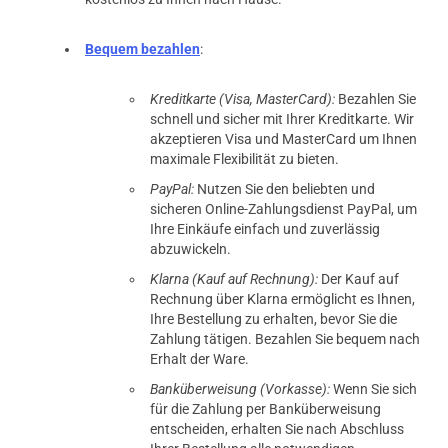
verifizierter Onlinekauf.
Bequem bezahlen
:
Die Bewertung erfolgte ohne Abgabe eines Kommentars
Kreditkarte (Visa, MasterCard):
Bezahlen Sie
schnell und sicher mit Ihrer Kreditkarte. Wir
akzeptieren Visa und MasterCard um Ihnen
27.03.2025 — via
Trustedshops.de
maximale Flexibilität zu bieten.
Dennis F.
PayPal:
Nutzen Sie den beliebten und
verifizierter Onlinekauf.
sicheren Online-Zahlungsdienst PayPal, um
Sehr zufrieden
Ihre Einkäufe einfach und zuverlässig
abzuwickeln.
Klarna (Kauf auf Rechnung):
Der Kauf auf
Rechnung über Klarna ermöglicht es Ihnen,
Ihre Bestellung zu erhalten, bevor Sie die
08.03.2025 — via
Trustedshops.de
Simone H.
Zahlung tätigen. Bezahlen Sie bequem nach
Erhalt der Ware.
verifizierter Onlinekauf.
Banküberweisung (Vorkasse):
Wenn Sie sich
Sehr gute Qualität.
für die Zahlung per Banküberweisung
entscheiden, erhalten Sie nach Abschluss