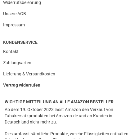
verifizierter Onlinekauf.
Widerrufsbelehrung
Die Bewertung erfolgte ohne Abgabe eines Kommentars
Unsere AGB
Impressum
27.06.2025 — via
Trustedshops.de
KUNDENSERVICE
Nezahat B.
Kontakt
verifizierter Onlinekauf.
Die Bewertung erfolgte ohne Abgabe eines Kommentars
Zahlungsarten
Lieferung & Versandkosten
Vertrag widerrufen
20.06.2025 — via
Trustedshops.de
Rene G.
WICHTIGE MITTEILUNG AN ALLE AMAZON BESTELLER
verifizierter Onlinekauf.
Ab dem 19. Oktober 2023 lässt Amazon den Verkauf von
Die Bewertung erfolgte ohne Abgabe eines Kommentars
Tabakersatzprodukten bei Amazon.de und an Kunden in
Deutschland nicht mehr zu.
Dies umfasst sämtliche Produkte, welche Flüssigkeiten enthalten