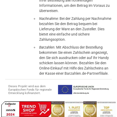
Ihrer Bestellung alle notwendigen
Informationen, um den Betrag im Voraus zu
überweisen.
03.02.2025 — via
Trustedshops.de
Angelica K.
Nachnahme:
Bei der Zahlung per Nachnahme
bezahlen Sie den Betrag bequem bei
verifizierter Onlinekauf.
Lieferung der Ware an den Zusteller. Dies
Die Bewertung erfolgte ohne Abgabe eines Kommentars
bietet eine einfache und sichere
Zahlungsoption.
Barzahlen:
Mit Abschluss der Bestellung
bekommen Sie einen Zahlschein angezeigt,
08.01.2025 — via
Trustedshops.de
den Sie sich ausdrucken oder auf Ihr Handy
Simone H.
schicken lassen können. Bezahlen Sie den
Online-Einkauf mit Hilfe des Zahlscheins an
verifizierter Onlinekauf.
der Kasse einer Barzahlen.de-Partnerfiliale.
Gute Qualität bei moderatem Preis.
Dieses Projekt wird aus dem
Europäischen Fonds für regionale
Entwicklung kofinanziert.
06.01.2025 — via
Trustedshops.de
Annett G.
verifizierter Onlinekauf.