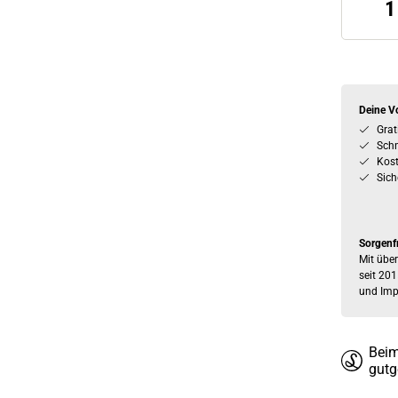
Deine Vo
Grat
Schn
Kos
Sich
Sorgenf
Mit über
seit 201
und Imp
Beim
gutg