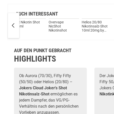
AUCH INTERESSANT
 Drip
SC Nikotin Shot
Overvape
Helios 20/80
ma
10ml
NicShot
Nikotinsalz-Shot
ml
Nikotinshot
10ml 20mg by
Jokers Cloud
AUF DEN PUNKT GEBRACHT
HIGHLIGHTS
Ob Aurora (70/30), Fifty Fifty
Der Joke
(50/50) oder Helios (20/80) –
Fifty 5
Jokers Cloud Joker's Shot
Jokers C
Nikotinsalz-Shot
ermöglichen es
Nikotin
jedem Dampfer, das VG/PG-
Verhältnis nach den persönlichen
Vorlieben anzupassen.