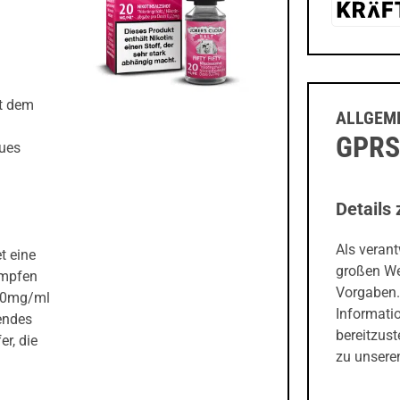
it dem
ALLGEME
GPRS
eues
Details 
Als veran
t eine
großen We
ampfen
Vorgaben.
 20mg/ml
Informati
endes
bereitzust
r, die
zu unseren