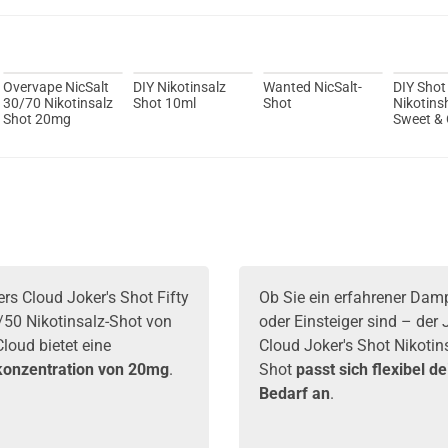
Overvape NicSalt
DIY Nikotinsalz
Wanted NicSalt-
DIY Shot
30/70 Nikotinsalz
Shot 10ml
Shot
Nikotins
Shot 20mg
Sweet & 
rs Cloud Joker's Shot Fifty
Ob Sie ein erfahrener Dam
0/50 Nikotinsalz-Shot von
oder Einsteiger sind – der 
loud bietet eine
Cloud Joker's Shot Nikotin
konzentration von 20mg
.
Shot
passt sich flexibel d
Bedarf an
.