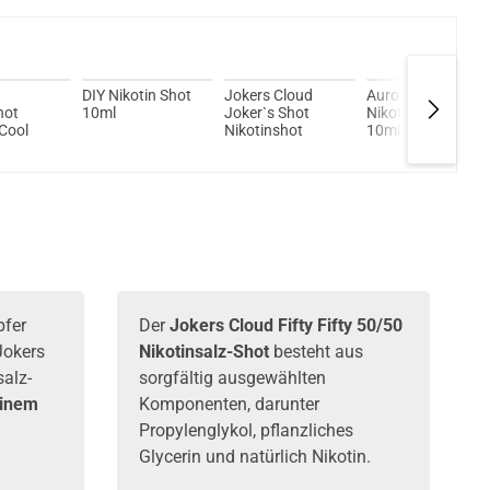
DIY Nikotin Shot
Jokers Cloud
Aurora 70/30
hot
10ml
Joker`s Shot
Nikotinsalz-Shot
Cool
Nikotinshot
10ml 20mg by
Jokers Cloud
pfer
Der
Jokers Cloud Fifty Fifty 50/50
Jokers
Nikotinsalz-Shot
besteht aus
salz-
sorgfältig ausgewählten
einem
Komponenten, darunter
Propylenglykol, pflanzliches
Glycerin und natürlich Nikotin.