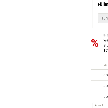
Füll
10m
BI
Wa
St
15
ME
ab
ab
ab
Anzahl