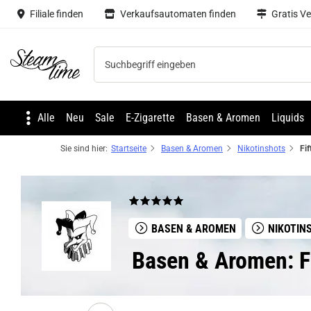
Filiale finden
Verkaufsautomaten finden
Gratis V
Steam time
Alle
Neu
Sale
E-Zigarette
Basen & Aromen
Liquids
Sie sind hier:
Startseite
Basen & Aromen
Nikotinshots
BASEN & AROMEN
NIKOTIN
Basen & Aromen: Fi