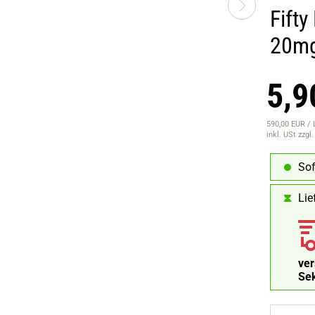
Fifty
20mg
5,9
590,00 EUR / 
inkl. USt
zzgl
Sof
Lie
ve
Se