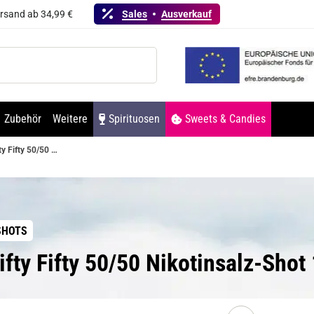
ersand ab 34,99 €
Sales
Ausverkauf
Zubehör
Weitere
Spirituosen
Sweets & Candies
Fifty Fifty 50/50 Nikotinsalz-Shot 10ml 20mg by Jokers Cloud
SHOTS
fty Fifty 50/50 Nikotinsalz-Sho