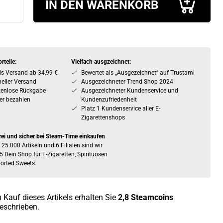
IN DEN WARENKORB
rteile:
Vielfach ausgzeichnet:
is Versand ab 34,99 €
Bewertet als „Ausgezeichnet” auf Trustami
eller Versand
Ausgezeichneter Trend Shop 2024
tenlose Rückgabe
Ausgezeichneter Kundenservice und
er bezahlen
Kundenzufriedenheit
Platz 1 Kundenservice aller E-
Zigarettenshops
rei und sicher bei Steam-Time einkaufen
 25.000 Artikeln und 6 Filialen sind wir
5 Dein Shop für E-Zigaretten, Spirituosen
orted Sweets.
 Kauf dieses Artikels erhalten Sie
2,8
Steamcoins
eschrieben.