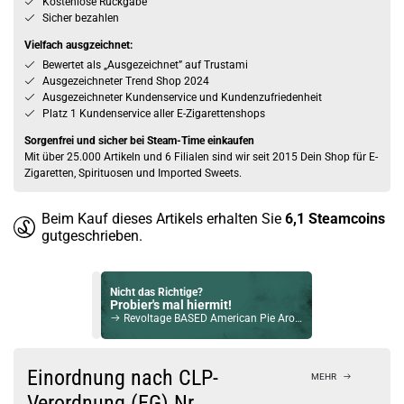
Kostenlose Rückgabe
Sicher bezahlen
Vielfach ausgzeichnet:
Bewertet als „Ausgezeichnet” auf Trustami
Ausgezeichneter Trend Shop 2024
Ausgezeichneter Kundenservice und Kundenzufriedenheit
Platz 1 Kundenservice aller E-Zigarettenshops
Sorgenfrei und sicher bei Steam-Time einkaufen
Mit über 25.000 Artikeln und 6 Filialen sind wir seit 2015 Dein Shop für E-
Zigaretten, Spirituosen und Imported Sweets.
Beim Kauf dieses Artikels erhalten Sie
6,1
Steamcoins
gutgeschrieben.
Nicht das Richtige?
Probier's mal hiermit!
Revoltage BASED American Pie Aroma
Bock auf was Neues?
Check das mal!
Einordnung nach CLP-
MEHR
Fuck The Rules §8 Aroma
Verordnung (EG) Nr.