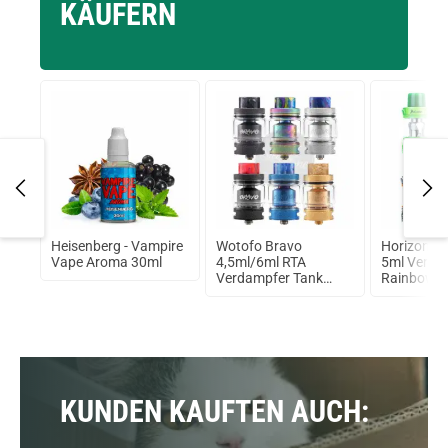
KÄUFERN
Heisenberg - Vampire
Wotofo Bravo
Horizon Te
mAh
Vape Aroma 30ml
4,5ml/6ml RTA
5ml Verda
Verdampfer Tank
Rainbow
Gunmetal
KUNDEN KAUFTEN AUCH: