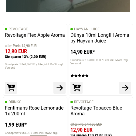
REVOLTAGE
HAYVAN JUICE
Revoltage Flex Apple Aroma
Dünya 10ml Longfill Aroma
by Hayvan Juice
alter Preis 14,90 EUR
12,90 EUR
14,90 EUR*
Sie sparen 13%
(2,00 EUR)
Grundpreis: 1.490,00 EUR / Liter
inkl. MwSt. zzgl.
Versand
Grundpreis: 1.842,86 EUR / Liter
inkl. MwSt. zzgl.
Versand
DRINKS
REVOLTAGE
Fentimans Rose Lemonade
Revoltage Tobacco Blue
1x 200ml
Aroma
1,99 EUR*
alter Preis 14,90 EUR
12,90 EUR
Grundpreis: 9,95 EUR / Liter
inkl. MwSt. zzgl.
Sie sparen 13%
(2,00 EUR)