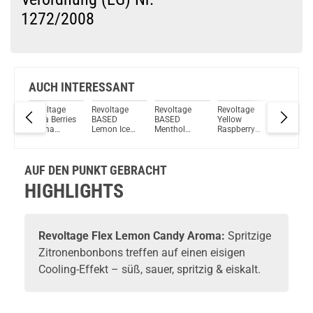
1272/2008
Du willst Kröten sparen?
Schau mal hier!
Vaptio Pado Pod System Kit Blau
AUCH INTERESSANT
e
Revoltage
Revoltage
Revoltage
Revoltage
Revolta
Aqua Berries
BASED
BASED
Yellow
Flex Le
e
Aroma
Lemon Ice
Menthol
Raspberry
Candy
Longfill
Tea Aroma
Aroma
Aroma
Aroma
15ml
Longfill
15ml
AUF DEN PUNKT GEBRACHT
HIGHLIGHTS
Revoltage
Flex Lemon Candy Aroma:
Spritzige
Zitronenbonbons treffen auf einen eisigen
Cooling-Effekt – süß, sauer, spritzig & eiskalt.