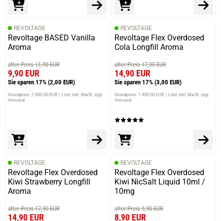
REVOLTAGE
REVOLTAGE
Revoltage BASED Vanilla
Revoltage Flex Overdosed
Aroma
Cola Longfill Aroma
alter Preis 11,90 EUR
alter Preis 17,90 EUR
9,90 EUR
14,90 EUR
Sie sparen 17%
(2,00 EUR)
Sie sparen 17%
(3,00 EUR)
Grundpreis: 1.980,00 EUR / Liter
inkl. MwSt. zzgl.
Grundpreis: 1.490,00 EUR / Liter
inkl. MwSt. zzgl.
Versand
Versand
REVOLTAGE
REVOLTAGE
Revoltage Flex Overdosed
Revoltage Flex Overdosed
Kiwi Strawberry Longfill
Kiwi NicSalt Liquid 10ml /
Aroma
10mg
alter Preis 17,90 EUR
alter Preis 9,90 EUR
14,90 EUR
8,90 EUR