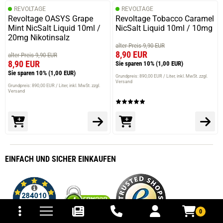
REVOLTAGE
REVOLTAGE
Revoltage OASYS Grape
Revoltage Tobacco Caramel
Mint NicSalt Liquid 10ml /
NicSalt Liquid 10ml / 10mg
20mg Nikotinsalz
alter Preis 9,90 EUR
8,90 EUR
alter Preis 9,90 EUR
8,90 EUR
Sie sparen 10%
(1,00 EUR)
Sie sparen 10%
(1,00 EUR)
Grundpreis: 890,00 EUR / Liter
inkl. MwSt. zzgl.
Versand
Grundpreis: 890,00 EUR / Liter
inkl. MwSt. zzgl.
Versand
EINFACH
UND SICHER
EINKAUFEN
tomaten
fer- und Versandkosten
0