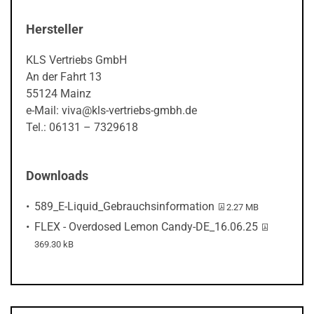
Hersteller
KLS Vertriebs GmbH
An der Fahrt 13
55124 Mainz
e-Mail: viva@kls-vertriebs-gmbh.de
Tel.: 06131 – 7329618
Downloads
PDF-Datei:
589_E-Liquid_Gebrauchsinformation
2.27 MB
PDF-Datei:
FLEX - Overdosed Lemon Candy-DE_16.06.25
369.30 kB