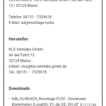
13 | 55124 Mainz
Telefon: 06131 - 7329618
E-Mail: ad@revoltage.rocks
Hersteller
KLS Vertriebs GmbH
An der Fahrt 13
55124 Mainz
e-Mail: viva@kls-vertriebs-gmbh.de
Tel.: 06131 – 7329618
Downloads
Sdb_EU-REACH_Revoltage FLEX - Overdosed
PDF-Datei:
Watermelon (Longfill)_V1_de_DE_CH_AT
111.21 kB