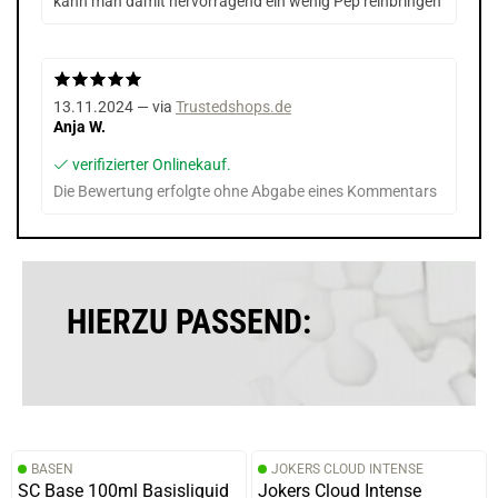
kann man damit hervorragend ein wenig Pep reinbringen
13.11.2024 — via
Trustedshops.de
Anja W.
verifizierter Onlinekauf.
Die Bewertung erfolgte ohne Abgabe eines Kommentars
HIERZU PASSEND:
BASEN
JOKERS CLOUD INTENSE
SC Base 100ml Basisliquid
Jokers Cloud Intense