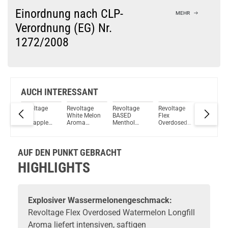
Bock auf was Neues?
Check das mal!
Einordnung nach CLP-
MEHR
One Grape 10ml LongFill Aroma by Dash Liquids
Verordnung (EG) Nr.
1272/2008
Du willst Kröten sparen?
Schau mal hier!
HorizonTech Magico 6,5ml Pod Rainbow
AUCH INTERESSANT
e
Revoltage
Revoltage
Revoltage
Revoltage
Revolta
rgy
Red
White Melon
BASED
Flex
Flex Blu
oma
Pineapple
Aroma
Menthol
Overdosed
Razz Ar
Aroma
Longfill
Aroma
Apple
Longfill
15ml
Longfill
15ml MHD
Aroma
AUF DEN PUNKT GEBRACHT
30-05-2025
HIGHLIGHTS
Explosiver Wassermelonengeschmack:
Revoltage Flex Overdosed Watermelon Longfill
Aroma liefert intensiven, saftigen