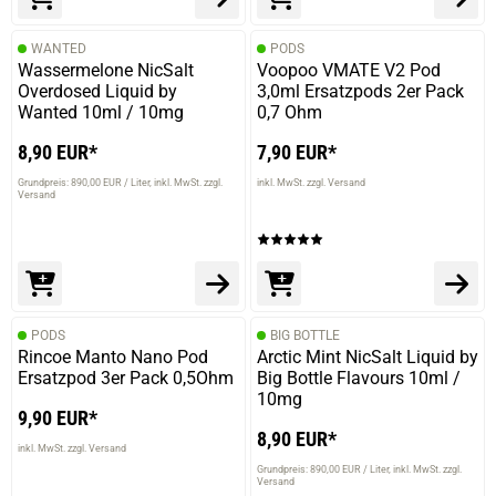
WANTED
PODS
Wassermelone NicSalt
Voopoo VMATE V2 Pod
Overdosed Liquid by
3,0ml Ersatzpods 2er Pack
Wanted 10ml / 10mg
0,7 Ohm
8,90 EUR*
7,90 EUR*
Grundpreis: 890,00 EUR / Liter
inkl. MwSt. zzgl.
inkl. MwSt. zzgl. Versand
Versand
PODS
BIG BOTTLE
Rincoe Manto Nano Pod
Arctic Mint NicSalt Liquid by
Ersatzpod 3er Pack 0,5Ohm
Big Bottle Flavours 10ml /
10mg
9,90 EUR*
8,90 EUR*
inkl. MwSt. zzgl. Versand
Grundpreis: 890,00 EUR / Liter
inkl. MwSt. zzgl.
Versand