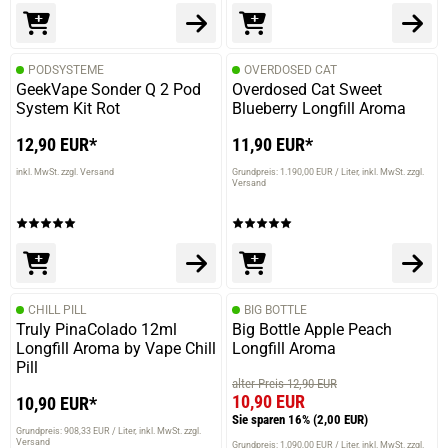
PODSYSTEME
OVERDOSED CAT
GeekVape Sonder Q 2 Pod
Overdosed Cat Sweet
System Kit Rot
Blueberry Longfill Aroma
12,90 EUR*
11,90 EUR*
inkl. MwSt. zzgl. Versand
Grundpreis: 1.190,00 EUR / Liter
inkl. MwSt. zzgl.
Versand
CHILL PILL
BIG BOTTLE
Truly PinaColado 12ml
Big Bottle Apple Peach
Longfill Aroma by Vape Chill
Longfill Aroma
Pill
alter Preis 12,90 EUR
10,90 EUR
10,90 EUR*
Sie sparen 16%
(2,00 EUR)
Grundpreis: 908,33 EUR / Liter
inkl. MwSt. zzgl.
Versand
Grundpreis: 1.090,00 EUR / Liter
inkl. MwSt. zzgl.