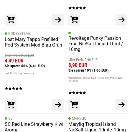
PODSYSTEME
Revoltage Punky Passion
Lost Mary Tappo Prefilled
Fruit NicSalt Liquid 10ml /
Pod System Mod Blau-Grün
10mg
alter Preis 8,90 EUR
4,49 EUR
alter Preis 9,90 EUR
8,90 EUR
Sie sparen 50%
(4,41 EUR)
Sie sparen 10%
(1,00 EUR)
inkl. MwSt. zzgl. Versand
Grundpreis: 890,00 EUR / Liter
inkl. MwSt. zzgl.
Versand
SC
MARYLIQ
SC Red Line Strawberry Kiwi
Maryliq Tropical Island
Aroma
NicSalt Liquid 10ml / 10mg