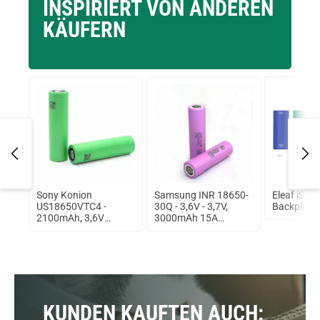
INSPIRIERT VON ANDEREN
KÄUFERN
Kit
Sony Konion
Samsung INR 18650-
Eleaf iSti
US18650VTC4 -
30Q - 3,6V - 3,7V,
Backplate
2100mAh, 3,6V
3000mAh 15A
ungeschützt
ungeschützt Lithium
Ionen Akku
KUNDEN KAUFTEN AUCH: