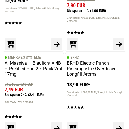
12,90 EUR*
alter Preis 8,90 EUR
7,90 EUR
Grundpreis: 1.290,00 EUR / Liter
inkl. MwSt. zzgl.
Sie sparen 11%
(1,00 EUR)
Versand
Grundpreis: 790,00 EUR / Liter
inkl. MwSt. zzgl.
Versand
MEHRWEG SYSTEME
BRHD
Al Massiva – Blaulicht X 4B
BRHD Electric Punch
– Prefilled Pod 2er Pack 2ml
Pineapple Ice Overdosed
17mg
Longfill Aroma
13,90 EUR*
alter Preis 9,90 EUR
7,49 EUR
Grundpreis: 1.390,00 EUR / Liter
inkl. MwSt. zzgl.
Sie sparen 24%
(2,41 EUR)
Versand
inkl. MwSt. zzgl. Versand