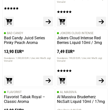
Versand
BAD CANDY
JOKERS CLOUD INTENSE
Bad Candy Juicd Series
Jokers Cloud Intense Red
Pinky Peach Aroma
Berries Liquid 10ml / 3mg
13,90 EUR*
7,49 EUR*
Grundpreis: 1.390,00 EUR / Liter
inkl. MwSt. zzgl.
Grundpreis: 749,00 EUR / Liter
inkl. MwSt. zzgl.
Versand
Versand
FLAVORIST
AL MASSIVA
Flavorist Tabak Royal –
Al Massiva Bruderherz
Classic Aroma
NicSalt Liquid 10ml / 17mg