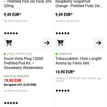
– Prefilled Pod 2er Pack 2ml
Raspberry Grapefruit
20mg
Orange - Prefilled Pods 2er
Pack - 2ml 20mg NicSalt
9,49 EUR*
9,49 EUR*
inkl. MwSt. zzgl. Versand
inkl. MwSt. zzgl. Versand
VOZOL VISTA PLUG
FERRIS MC
Vozol Vista Plug 15000
Tobaccobitch 10ml Longfill
Prefilled Pod Kit –
Aroma by Ferris 666
Strawberry Watermelon
14,90 EUR*
alter Preis 24,90 EUR
Grundpreis: 1.490,00 EUR / Liter
inkl. MwSt. zzgl.
19,90 EUR
Versand
Sie sparen 20%
(5,00 EUR)
inkl. MwSt. zzgl. Versand