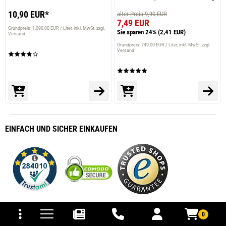
10,90 EUR*
alter Preis 9,90 EUR
7,49 EUR
Grundpreis: 1.090,00 EUR / Liter
inkl. MwSt. zzgl.
Sie sparen 24%
(2,41 EUR)
Versand
Grundpreis: 749,00 EUR / Liter
inkl. MwSt. zzgl.
Versand
EINFACH
UND SICHER
EINKAUFEN
tomaten
fer- und Versandkosten
0