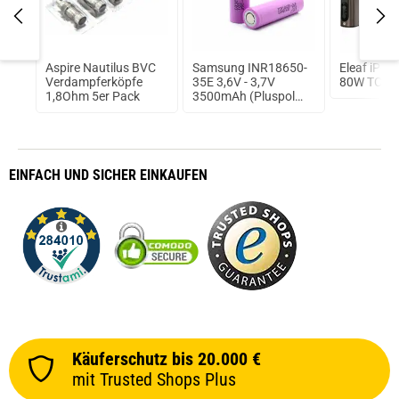
 II
Aspire Nautilus BVC
Samsung INR18650-
Eleaf iPo
 Kit
Verdampferköpfe
35E 3,6V - 3,7V
80W TC Ak
1,8Ohm 5er Pack
3500mAh (Pluspol
flach)
EINFACH
UND SICHER
EINKAUFEN
Käuferschutz bis 20.000 €
mit Trusted Shops Plus