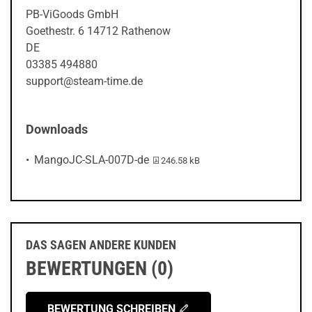
PB-ViGoods GmbH
Goethestr. 6 14712 Rathenow
DE
03385 494880
support@steam-time.de
Downloads
PDF-Datei:
MangoJC-SLA-007D-de
246.58 kB
DAS SAGEN ANDERE KUNDEN
BEWERTUNGEN (0)
BEWERTUNG SCHREIBEN